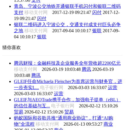
15:57:00
支付
青岛、宁波公交地铁开通银联手机闪付和银联二维码
支付
移动支付网
2017-12-19 09:21:47
闪付
2017-12-
19 09:21:47
闪付
银联二维码进入宁波公交，交通支付成支付巨头必争
之地
移动支付网
2017-09-04 10:10:17
银联
2017-09-
04 10:10:17
银联
猜你喜欢
腾讯财报：金融科技及企业服务全年营收超2200亿元
移动支付网
2026-03-19 10:03:48
腾讯
2026-03-19
10:03:48
腾讯
GLEIF任命Michaela Fleischer为首席运营与财务官，进
一步夯实L...
电子银行网
2026-03-03 16:33:07
运营
2026-03-03 16:33:07
运营
GLEIF与AEOTrade携手合作，加强电子提单（eBL）
的信任基础与互...
电子银行网
2026-02-12 15:10:26
贸易
2026-02-12 15:10:26
贸易
蚂蚁国际和谷歌共推“通用商业协议”，打通“AI购
物”全流程
移动支付网
2026-01-13 09:53:27
商业