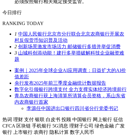
必须按照银行相关规定接受监管。
今日排行
RANKING TODAY
1
中国人民银行北京市分行联合北京农商银行开展农
村反假货币知识普及活动
2
创新场景激发市场活力 邮储银行多措并举促消费
3
山城科创添动能！建行多举措破解科技企业融资难
题
案例｜2025年全球企业AI应用调查：日益扩大的AI价
值差距
央行发布2025年前三季度金融统计数据报告
数字化引领银行跨境支付 全力支撑实体经济跨境前行
青岛农商银行获上海清算所清算会员资格，系山东省
内农商银行首家
李源任中国进出口银行四川省分行党委书记
热词
理财
支付
银联
白皮书
投顾
中国银行
网上银行
征信
CFCA
区块链
手机银行
5G消息
理财子公司
绿色金融
广发
银行
上市银行
农商行
隐私计算
数字人民币