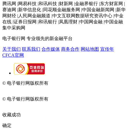
腾讯网 |网易科技 |和讯科技 |财新网 |金融界银行 |东方财富网 |
赛迪网 |新华信息化 |同花顺金融服务网 |中国金融新闻网 |新华
网财经 |人民网金融频道 |中文互联网数据研究资讯中心 |中金
在线 |证券日报网 |和讯银行 |凤凰理财 |中国网金融 |中国金融
集中采购网
电子银行网
专业领先的新金融平台
关于我们
联系我们
合作媒体
商务合作
网站地图
宣传年
CFCA官网
© 电子银行网版权所有
京ICP备05045998号-2
京公网安备
11010202009082
© 电子银行网版权所有
京ICP备05045998号-2
京公网安备
11010202009082
收藏成功
确定