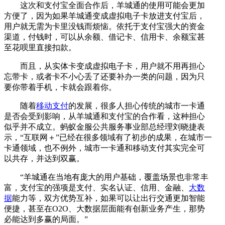
这次和支付宝全面合作后，羊城通的使用可能会更加
方便了，因为如果羊城通变成虚拟电子卡放进支付宝后，
用户就无需为卡里没钱而烦恼。依托于支付宝强大的资金
渠道，付钱时，可以从余额、借记卡、信用卡、余额宝甚
至花呗里直接扣款。
而且，从实体卡变成虚拟电子卡，用户就不用再担心
忘带卡，或者卡不小心丢了还要补办一类的问题，因为只
要你带着手机，卡就会跟着你。
随着
移动支付
的发展，很多人担心传统的城市一卡通
是否会受到影响，从羊城通和支付宝的合作看，这种担心
似乎并不成立。蚂蚁金服公共服务事业部总经理刘晓捷表
示，“互联网＋”已经在很多领域有了初步的成果，在城市一
卡通领域，也不例外，城市一卡通和移动支付其实完全可
以共存，并达到双赢。
“羊城通在当地有庞大的用户基础，覆盖场景也非常丰
富，支付宝的强项是支付、实名认证、信用、金融、
大数
据
能力等，双方优势互补，如果可以让出行交通更加智能
便捷，甚至在O2O、大数据层面能有创新业务产生，那势
必能达到多赢的局面。”