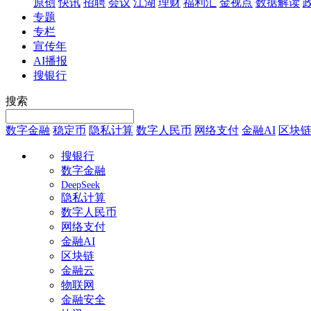
原创
快讯
招聘
会议
江湖
理财
福利汇
金视点
数据解读
专题
专栏
宣传年
AI播报
搜银行
搜索
数字金融
稳定币
隐私计算
数字人民币
网络支付
金融AI
区块
搜银行
数字金融
DeepSeek
隐私计算
数字人民币
网络支付
金融AI
区块链
金融云
物联网
金融安全