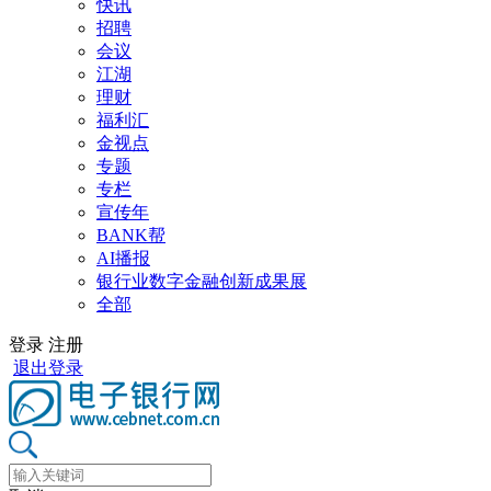
快讯
招聘
会议
江湖
理财
福利汇
金视点
专题
专栏
宣传年
BANK帮
AI播报
银行业数字金融创新成果展
全部
登录
注册
退出登录