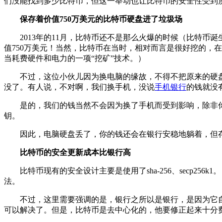
们没能找到多少比特币，但这一举动也让比特币的安全性受到
保存着价值750万美元的比特币硬盘进了垃圾场
2013年的11月，比特币还不是那么火爆的时候（比特币诞生
值750万美元！当然，比特币在当时，相对而言是很好挖的，
当耗费硬件和电力的一项“挖矿”技术。）
不过，这位小伙儿因为换电脑的缘故，不得不把原来的硬盘拆
没了。有人说，不对啊，我们换手机，没说
手机银行
的钱就没
是的，我们的钱当然不会因为换了手机而受到影响，除非
钥。
因此，电脑硬盘丢了，你的钱还会在银行安稳地躺着，但存
比特币的安全更新成本比银行高
比特币现有的安全设计主要是使用了sha-256、secp2
法。
不过，这里需要强调的是，银行之所以是银行，是因为它自
可以解决了。但是，比特币是去中心化的，他要修正起来十分