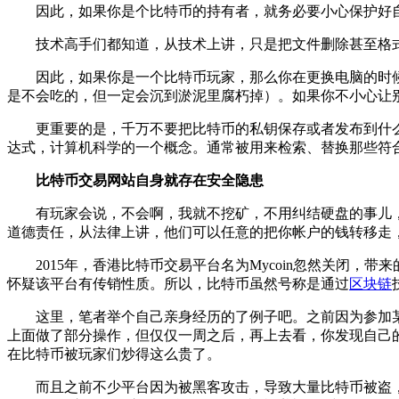
因此，如果你是个比特币的持有者，就务必要小心保护好自
技术高手们都知道，从技术上讲，只是把文件删除甚至格式
因此，如果你是一个比特币玩家，那么你在更换电脑的时候
是不会吃的，但一定会沉到淤泥里腐朽掉）。如果你不小心让
更重要的是，千万不要把比特币的私钥保存或者发布到什么各
达式，计算机科学的一个概念。通常被用来检索、替换那些符
比特币交易网站自身就存在安全隐患
有玩家会说，不会啊，我就不挖矿，不用纠结硬盘的事儿，
道德责任，从法律上讲，他们可以任意的把你帐户的钱转移走
2015年，香港比特币交易平台名为Mycoin忽然关闭，带
怀疑该平台有传销性质。所以，比特币虽然号称是通过
区块链
这里，笔者举个自己亲身经历的了例子吧。之前因为参加某
上面做了部分操作，但仅仅一周之后，再上去看，你发现自己
在比特币被玩家们炒得这么贵了。
而且之前不少平台因为被黑客攻击，导致大量比特币被盗，这也