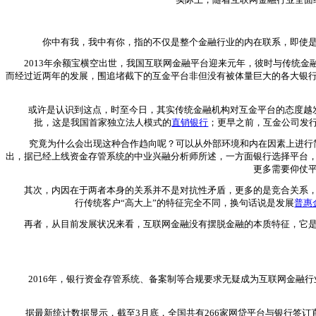
你中有我，我中有你，指的不仅是整个金融行业的内在联系，即使是曾
2013年余额宝横空出世，我国互联网金融平台迎来元年，彼时与传统金融
而经过近两年的发展，围追堵截下的互金平台非但没有被体量巨大的各大银
或许是认识到这点，时至今日，其实传统金融机构对互金平台的态度越发包
批，这是我国首家独立法人模式的
直销银行
；更早之前，互金公司发行
究竟为什么会出现这种合作趋向呢？可以从外部环境和内在因素上进行简
出，据已经上线资金存管系统的中业兴融分析师所述，一方面银行选择平台
更多需要仰仗
其次，内因在于两者本身的关系并不是对抗性矛盾，更多的是竞合关系，理
行传统客户“高大上”的特征完全不同，换句话说是发展
普惠
再者，从目前发展状况来看，互联网金融没有摆脱金融的本质特征，它是传
2016年，银行资金存管系统、备案制等合规要求无疑成为互联网金融行
据最新统计数据显示，截至3月底，全国共有266家网贷平台与银行签订直接