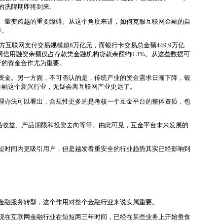
的洗牌期即将到来。
、量变跨越的重要障碍。从这个角度来讲，如何克服互联网金融的自
举。
联网支付交易规模超8万亿元，而银行卡交易总金额449.9万亿
互联网信用融资余额仅占存款类金融机构贷款余额约0.3%。从这些数据可
行的资金合作尤为重要。
资金。另一方面，不可否认的是，传统产业的资金需求日渐下降，银
金融这个新兴行业，无疑会离互联网产业更远了。
理办法可以看出，合规性更多的是考核一个互金平台的整体资质，包
品收益、产品期限和投资去向等等。由此可见，互金平台未来发展的
。
短时间内更吸引用户，但是越发看重安全的行业趋势其实已经影响到
金融服务转型，这个作用对整个金融行业来说实属重要。
现在互联网金融行业在短短两三年时间，已经在某些业务上开始蚕食