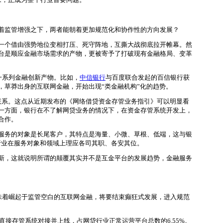
着监管增强之下，两者能朝着更加规范化和协作性的方向发展？
另一个借由强势地位变相打压、死守阵地，互撕大战彻底拉开帷幕。然
台是顺应金融市场需求的产物，更被寄予了打破现有金融格局、变革
一系列金融创新产物。比如，
中信银行
与百度联合发起的百信银行获
，草莽出身的互联网金融，开始出现“类金融机构”化的趋势。
系。这点从近期发布的《网络借贷资金存管业务指引》可以明显看
一方面，银行在不了解网贷业务的情况下，在资金存管系统开发上，
合作。
服务的对象是长尾客户，其特点是海量、小微、草根、低端，这与银
行业在服务对象和领域上理应各司其职、各安其位。
新，这就说明所谓的颠覆其实并不是互金平台的发展趋势，金融服务
味着崛起于监管空白的互联网金融，将要结束癫狂式发展，进入规范
直接存管系统对接并上线，占网贷行业正常运营平台总数的6.55%。