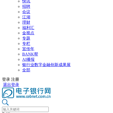
快讯
招聘
会议
江湖
理财
福利汇
金视点
专题
专栏
宣传年
BANK帮
AI播报
银行业数字金融创新成果展
全部
登录
注册
退出登录