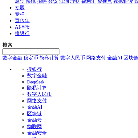
原创
快讯
招聘
会议
江湖
理财
福利汇
金视点
数据解读
专题
专栏
宣传年
AI播报
搜银行
搜索
数字金融
稳定币
隐私计算
数字人民币
网络支付
金融AI
区块
搜银行
数字金融
DeepSeek
隐私计算
数字人民币
网络支付
金融AI
区块链
金融云
物联网
金融安全