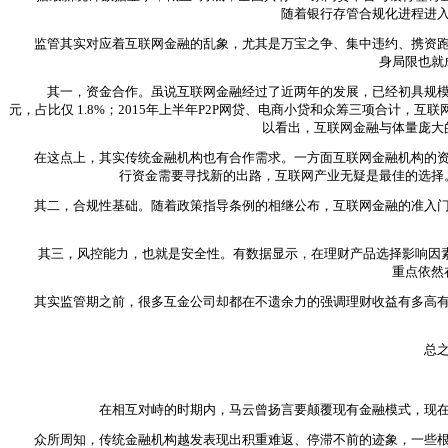
随着银行存管合规化进程进
监管其实对应着互联网金融的乱象，尤其是万宝之争、集中违约、携资跑路
身局限也就
其一，资金合作。虽说互联网金融经过了近两年的发展，已经初具规模，但
元，占比仅 1.8%；2015年上半年P2P网贷、电商小贷和众筹三项合计，
以看出，互联网金融与体量庞大
在这点上，其实传统金融机构也有合作需求。一方面互联网金融机构的资金
行资金需要寻找新的出路，互联网产业无疑是最佳的选择
其二，合规性基础。随着政策指导条例的相继公布，互联网金融的准入门槛
其三，风控能力，也就是安全性。有数据显示，在理财产品选择影响因素评
重点依然
其实监管期之前，很多互金公司却都在不遗余力的强调理财收益有多高有多
总之传
在相互对峙的时期内，马云曾扬言要颠覆现有金融模式，现在看
众所周知，传统金融机构越发表现出积重难返、停滞不前的迹象，一些根深