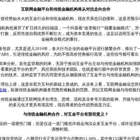
互联网金融平台和传统金融机构将从对抗走向合作
经势如水火的互金行业和传统金融机构，现在关系也日趋缓和，这是否预示
机构也展开了旷日持久的拉锯战，一个叫嚣着“改变银行”“颠覆金融模式”，
行打败，反而凭借自我优势不断壮大，成为资本竞逐的焦点，这足以说明互金平
金融商业模式的重任。
容，尤其是进入2016年，各大行与企业的金融平台进行频繁合作，推出了
ABS，引进传统金融的风控，为此不惜高价挖角银行高管，这些信号都可看出
单分析。首先监管期的到来，无异于推动互金平台主动与传统金融机构加强联
，看重的是平台的资产、风控系统和技术团队，也就是银行眼中的存管资质，另
平台的技术。这种监管下的共同需求也从侧面推动了互金平台与传统金融机构的
论上讲，这是在双方互补的基础上形成的。从业务上看，互联网金融业态所
金融
，拓展传统金融机构服务范围所难触及的范围。所以互联网金融与传统银
统金融通过互联网技术在理念、思维、流程及业务等方面的延伸、升级与创
的多元化才更具有现实性，现在两者的合作趋势就是力证。
与传统金融机构合作，对互金平台有那些意义？
业的一道硬性门槛，但是仅这一道门槛也许就会淘汰众多互金平台，或许这意
调整时期。
存管协议，占网贷行业正常运营平台总数的11.39%，其中有153家平台完成