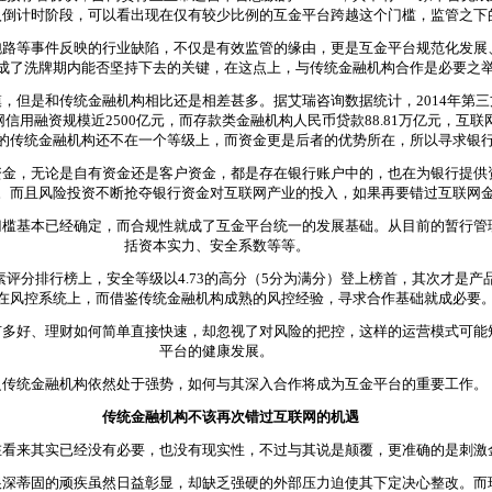
入倒计时阶段，可以看出现在仅有较少比例的互金平台跨越这个门槛，监管之下
等事件反映的行业缺陷，不仅是有效监管的缘由，更是互金平台规范化发展
成了洗牌期内能否坚持下去的关键，在这点上，与传统金融机构合作是必要之
是和传统金融机构相比还是相差甚多。据艾瑞咨询数据统计，2014年第三方互
互联网信用融资规模近2500亿元，而存款类金融机构人民币贷款88.81万亿元，
的传统金融机构还不在一个等级上，而资金更是后者的优势所在，所以寻求银
，无论是自有资金还是客户资金，都是存在银行账户中的，也在为银行提供
。而且风险投资不断抢夺银行资金对互联网产业的投入，如果再要错过互联网
基本已经确定，而合规性就成了互金平台统一的发展基础。从目前的暂行管
括资本实力、安全系数等等。
分排行榜上，安全等级以4.73的高分（5分为满分）登上榜首，其次才是产
在风控系统上，而借鉴传统金融机构成熟的风控经验，寻求合作基础就成必要
好、理财如何简单直接快速，却忽视了对风险的把控，这样的运营模式可能
平台的健康发展。
统金融机构依然处于强势，如何与其深入合作将成为互金平台的重要工作。
传统金融机构不该再次错过互联网的机遇
来其实已经没有必要，也没有现实性，不过与其说是颠覆，更准确的是刺激
蒂固的顽疾虽然日益彰显，却缺乏强硬的外部压力迫使其下定决心整改。而