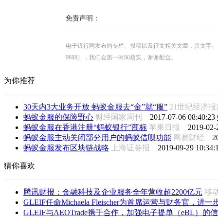
免责声明：
电子银行网发布的专栏、投稿以及征文相关文章，其文字、图片、视
9888），我们会第一时间核实，谢谢配合。
为你推荐
30天内3大业务开放 蚂蚁金服去“金”就“服”
21世纪经济
蚂蚁金服的保险野心
财经国家周刊
2017-07-06 08:40:23
蚂蚁金服在香港注册“蚂蚁银行”商标
苹果日报
2019-02-
蚂蚁金服主动关闭部分用户的蚂蚁借呗功能
网易财经
2
蚂蚁金服发布区块链战略
上海证券报
2019-09-29 10:34:
猜你喜欢
腾讯财报：金融科技及企业服务全年营收超2200亿元
移
GLEIF任命Michaela Fleischer为首席运营与财务官，进一步
GLEIF与AEOTrade携手合作，加强电子提单（eBL）的信