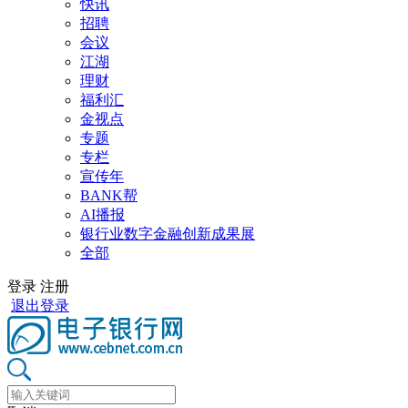
快讯
招聘
会议
江湖
理财
福利汇
金视点
专题
专栏
宣传年
BANK帮
AI播报
银行业数字金融创新成果展
全部
登录
注册
退出登录