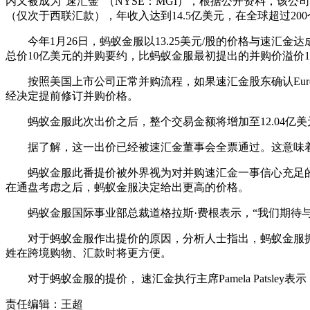
内又被成为“速汇金”（NYSE：MGI），根据公开资料，该
（仅次于西联汇款），年收入达到14.5亿美元，在全球超过200
今年1月26日，蚂蚁金服以13.25美元/股的价格与速汇金达成8.
总价10亿美元的并购要约，比蚂蚁金服最初提出的并购价溢价1
按照美国上市公司正常并购流程，如果速汇金股东确认Euro
经决定提前修订并购价格。
蚂蚁金服此次出价之后，整个交易金额将增加至12.04亿
据了解，这一出价已经被速汇金董事会全票通过。这意味着Eu
蚂蚁金服此番提价被外界视为对并购速汇金一事信心充足的表
在通盘考虑之后，蚂蚁金服决定给出更高的价格。
蚂蚁金服国际事业部总裁道格拉斯·费根表示，“我们期待与速
对于蚂蚁金服作出提价的原因，分析人士指出，蚂蚁金服拥
姓在跨境购物、汇款时将更方便。
对于蚂蚁金服的提价， 速汇金执行主席Pamela Patsl
责任编辑：王超