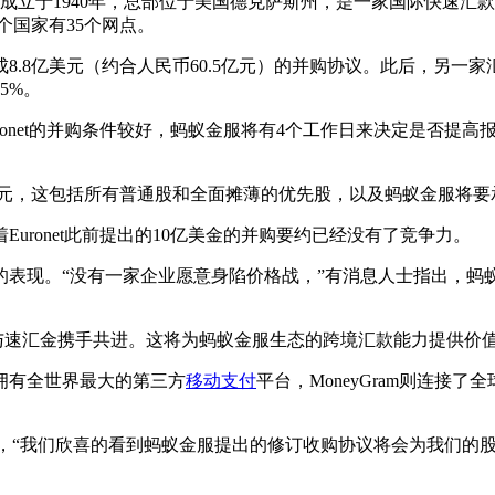
公司成立于1940年，总部位于美国德克萨斯州，是一家国际快速
个国家有35个网点。
8亿美元（约合人民币60.5亿元）的并购协议。此后，另一家汇款公司
5%。
net的并购条件较好，蚂蚁金服将有4个工作日来决定是否提高
美元，这包括所有普通股和全面摊薄的优先股，以及蚂蚁金服将要
ronet此前提出的10亿美金的并购要约已经没有了竞争力。
现。“没有一家企业愿意身陷价格战，”有消息人士指出，蚂
汇金携手共进。这将为蚂蚁金服生态的跨境汇款能力提供价值，
有全世界最大的第三方
移动支付
平台，MoneyGram则连接
ey表示，“我们欣喜的看到蚂蚁金服提出的修订收购协议将会为我们的