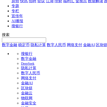
原创
快讯
招聘
会议
江湖
理财
福利汇
金视点
数据解读
专题
专栏
宣传年
AI播报
搜银行
搜索
数字金融
稳定币
隐私计算
数字人民币
网络支付
金融AI
区块
搜银行
数字金融
DeepSeek
隐私计算
数字人民币
网络支付
金融AI
区块链
金融云
物联网
金融安全