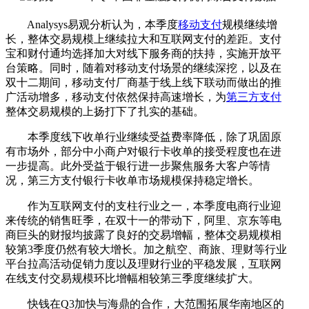
Analysys易观分析认为，本季度
移动支付
规模继续增
长，整体交易规模上继续拉大和互联网支付的差距。支付
宝和财付通均选择加大对线下服务商的扶持，实施开放平
台策略。同时，随着对移动支付场景的继续深挖，以及在
双十二期间，移动支付厂商基于线上线下联动而做出的推
广活动增多，移动支付依然保持高速增长，为
第三方支付
整体交易规模的上扬打下了扎实的基础。
本季度线下收单行业继续受益费率降低，除了巩固原
有市场外，部分中小商户对银行卡收单的接受程度也在进
一步提高。此外受益于银行进一步聚焦服务大客户等情
况，第三方支付银行卡收单市场规模保持稳定增长。
作为互联网支付的支柱行业之一，本季度电商行业迎
来传统的销售旺季，在双十一的带动下，阿里、京东等电
商巨头的财报均披露了良好的交易增幅，整体交易规模相
较第3季度仍然有较大增长。加之航空、商旅、理财等行业
平台拉高活动促销力度以及理财行业的平稳发展，互联网
在线支付交易规模环比增幅相较第三季度继续扩大。
快钱在Q3加快与海鼎的合作，大范围拓展华南地区的