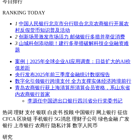
今日排行
RANKING TODAY
1
中国人民银行北京市分行联合北京农商银行开展农
村反假货币知识普及活动
2
创新场景激发市场活力 邮储银行多措并举促消费
3
山城科创添动能！建行多举措破解科技企业融资难
题
案例｜2025年全球企业AI应用调查：日益扩大的AI价
值差距
央行发布2025年前三季度金融统计数据报告
数字化引领银行跨境支付 全力支撑实体经济跨境前行
青岛农商银行获上海清算所清算会员资格，系山东省
内农商银行首家
李源任中国进出口银行四川省分行党委书记
热词
理财
支付
银联
白皮书
投顾
中国银行
网上银行
征信
CFCA
区块链
手机银行
5G消息
理财子公司
绿色金融
广发
银行
上市银行
农商行
隐私计算
数字人民币
研究