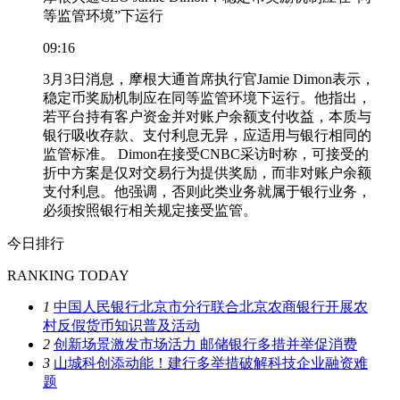
等监管环境”下运行
09:16
3月3日消息，摩根大通首席执行官Jamie Dimon表示，
稳定币奖励机制应在同等监管环境下运行。他指出，
若平台持有客户资金并对账户余额支付收益，本质与
银行吸收存款、支付利息无异，应适用与银行相同的
监管标准。 Dimon在接受CNBC采访时称，可接受的
折中方案是仅对交易行为提供奖励，而非对账户余额
支付利息。他强调，否则此类业务就属于银行业务，
必须按照银行相关规定接受监管。
今日排行
RANKING TODAY
1
中国人民银行北京市分行联合北京农商银行开展农
村反假货币知识普及活动
2
创新场景激发市场活力 邮储银行多措并举促消费
3
山城科创添动能！建行多举措破解科技企业融资难
题