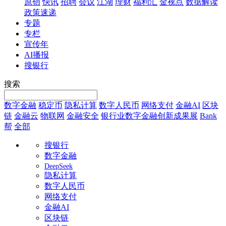
原创
快讯
招聘
会议
江湖
理财
福利汇
金视点
数据解读
政策速递
专题
专栏
宣传年
AI播报
搜银行
搜索
数字金融
稳定币
隐私计算
数字人民币
网络支付
金融AI
区块
链
金融云
物联网
金融安全
银行业数字金融创新成果展
Bank
帮
全部
搜银行
数字金融
DeepSeek
隐私计算
数字人民币
网络支付
金融AI
区块链