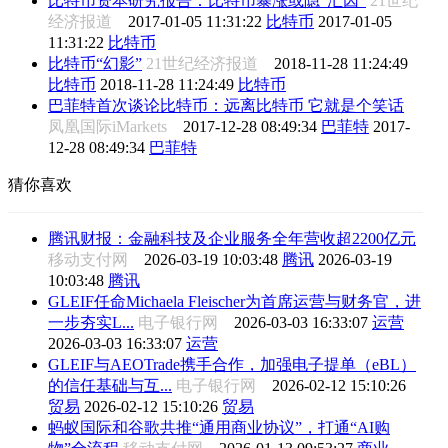
比特币资本研究报告：比特币暴涨或隐“汇因”
21世纪
经济报道
2017-01-05 11:31:22
比特币
2017-01-05
11:31:22
比特币
比特币“幻影”
21世纪经济报道
2018-11-28 11:24:49
比特币
2018-11-28 11:24:49
比特币
巴菲特首次谈论比特币：远离比特币 它就是个笑话
凤凰国际iMarkets
2017-12-28 08:49:34
巴菲特
2017-
12-28 08:49:34
巴菲特
猜你喜欢
腾讯财报：金融科技及企业服务全年营收超2200亿元
移动支付网
2026-03-19 10:03:48
腾讯
2026-03-19
10:03:48
腾讯
GLEIF任命Michaela Fleischer为首席运营与财务官，进
一步夯实L...
电子银行网
2026-03-03 16:33:07
运营
2026-03-03 16:33:07
运营
GLEIF与AEOTrade携手合作，加强电子提单（eBL）
的信任基础与互...
电子银行网
2026-02-12 15:10:26
贸易
2026-02-12 15:10:26
贸易
蚂蚁国际和谷歌共推“通用商业协议”，打通“AI购