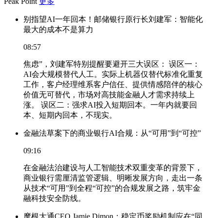
Peak Point
更多
别指望AI一年回本！邮储银行原行长刘建军：智能化
最大的成本不是算力
08:57
焦虑”，刘建军特别提醒要避开三大误区： 误区一：
AI会大规模替代人工。实际上机器仅替代标准化重复
工作，客户经理维系客户信任、提供情感陪伴的核心
价值无可替代，市场对高技能金融人才需求持续上
涨。 误区二：强求AI投入短期回本。一年内就要回
本、短期内回本，不现实。
金融法草案下的商业银行AI合规：从“可用”到“可控”
09:16
在金融法治建设与人工智能技术双重变革的背景下，
商业银行需厘清监管逻辑、明晰发展方向，走出一条
从技术“可用”到全程“可控”的合规发展之路，筑牢金
融科技安全防线。
摩根大通CEO Jamie Dimon：稳定币奖励机制应在“同