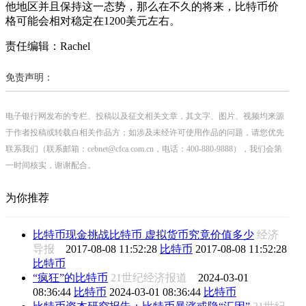
他地区并且保持这一态势，那么在不久的将来，比特币价
格可能会相对稳定在1200美元左右。
责任编辑：Rachel
免责声明：
电子银行网发布的专栏、投稿以及征文相关文章，其文字、图片、视频均来源
于作者投稿或转载自相关作品方；如涉及未经许可使用作品的问题，请您优先
联系我们（联系邮箱：cebnet@cfca.com.cn，电话：400-880-9888），我们会第
一时间核实，谢谢配合。
为你推荐
比特币现金挑战比特币 虚拟货币究竟价值多少
经济
导报
2017-08-08 11:52:28
比特币
2017-08-08 11:52:28
比特币
“疯狂”的比特币
21世纪经济报道
2024-03-01
08:36:44
比特币
2024-03-01 08:36:44
比特币