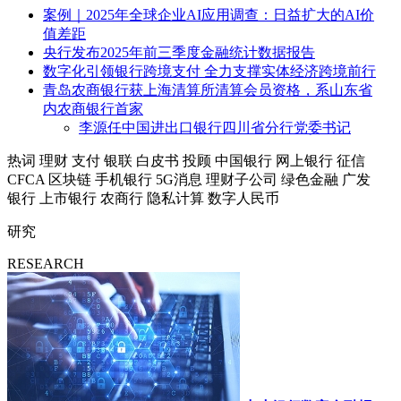
案例｜2025年全球企业AI应用调查：日益扩大的AI价
值差距
央行发布2025年前三季度金融统计数据报告
数字化引领银行跨境支付 全力支撑实体经济跨境前行
青岛农商银行获上海清算所清算会员资格，系山东省
内农商银行首家
李源任中国进出口银行四川省分行党委书记
热词
理财
支付
银联
白皮书
投顾
中国银行
网上银行
征信
CFCA
区块链
手机银行
5G消息
理财子公司
绿色金融
广发
银行
上市银行
农商行
隐私计算
数字人民币
研究
RESEARCH