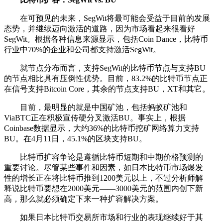
在可预见的未来，SegWit将最可能会受益于目前的发展
态势，并继续迈向激活的道路，因为市场看起来很看好
SegWit。根据各种信息来源显示，包括Coin Dance，比特币
行业中70%的企业和公司都支持激活SegWit。
就节点分布而言，支持SegWit的比特币节点与支持BU
的节点相比具有压倒性优势。目前，83.2%的比特币节点正
在信号支持Bitcoin Core，其余的节点支持BU，XT和其它。
目前，最明显的就是中国矿池，包括蚂蚁矿池和
ViaBTC正在积极宣传硬分叉激活BU。事实上，根据
Coinbase数据显示，大约36%的比特币挖矿网络算力支持
BU。在4月11日，45.1%的区块支持BU。
比特币扩容争论是遵循比特币短期和中期价格预测的
重要讨论。尽管某些事件和因素，如日本比特币市场爆发
性的增长正在将比特币推到1200美元以上，不过分析师解
释说比特币要想在2000美元——3000美元的范围内创下新
高，那么就必须确定下来一种扩容解决方案。
如果日本比特币交易所市场和行业的表现继续好于其