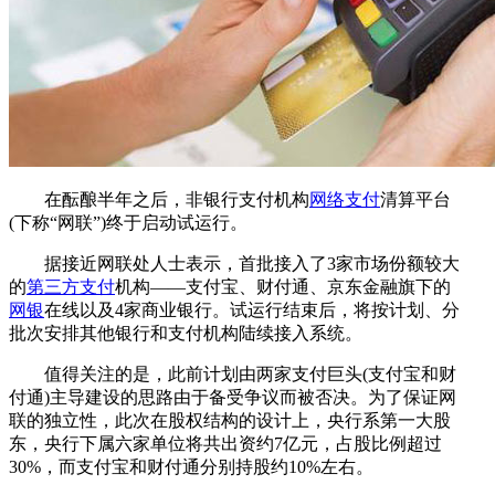
在酝酿半年之后，非银行支付机构
网络支付
清算平台
(下称“网联”)终于启动试运行。
据接近网联处人士表示，首批接入了3家市场份额较大
的
第三方支付
机构——支付宝、财付通、京东金融旗下的
网银
在线以及4家商业银行。试运行结束后，将按计划、分
批次安排其他银行和支付机构陆续接入系统。
值得关注的是，此前计划由两家支付巨头(支付宝和财
付通)主导建设的思路由于备受争议而被否决。为了保证网
联的独立性，此次在股权结构的设计上，央行系第一大股
东，央行下属六家单位将共出资约7亿元，占股比例超过
30%，而支付宝和财付通分别持股约10%左右。