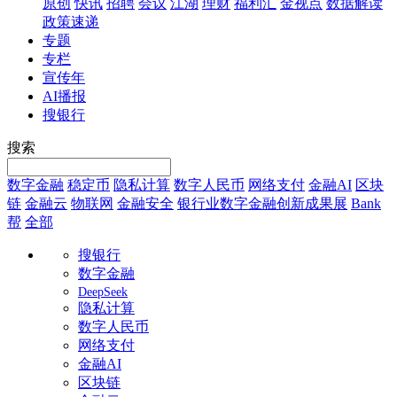
原创
快讯
招聘
会议
江湖
理财
福利汇
金视点
数据解读
政策速递
专题
专栏
宣传年
AI播报
搜银行
搜索
数字金融
稳定币
隐私计算
数字人民币
网络支付
金融AI
区块
链
金融云
物联网
金融安全
银行业数字金融创新成果展
Bank
帮
全部
搜银行
数字金融
DeepSeek
隐私计算
数字人民币
网络支付
金融AI
区块链