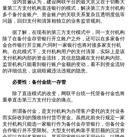
业内普遍认为，建设网联平台的最大意义在于切断大
量第三方支付机构直连银行的模式，解决第三方支付机构
多个备付金账户、资金账户的关联关系复杂且透明度低等
问题，回归支付和清算相独立的业务监管规则。
据了解，在现有的第三方支付模式中，同一支付机构
除了在备付金存管银行开立账户之外，还可以在多家备付
金合作银行开立账户;同时一家银行也将对接多家支付机
构。在此模式下，支付机构用户的支付清算，实际上是该
支付机构内部的资金流转，其信息隐藏在支付机构内部。
监管机构只能看到银行账户金额的变动，看不到资金流转
的详细信息，这就暗藏违法违规的隐患。
必要性：备付金统一存管
除了直连模式的改变，网联平台统一托管备付金也将
重拳直击第三方支付行业的痛点。
所谓备付金，是支付机构为办理客户委托的支付业务
而实际收到的预收待付货币资金。虽然此前央行规定一家
支付机构只能选一家银行作为备付金存管银行，但备付金
合作银行并不受限制。大型支付机构靠手里巨额的沉淀资
金可以存到多家银行，甚至同家银行的不同分行，以降低