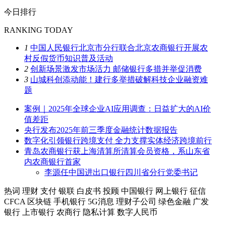
今日排行
RANKING TODAY
1
中国人民银行北京市分行联合北京农商银行开展农
村反假货币知识普及活动
2
创新场景激发市场活力 邮储银行多措并举促消费
3
山城科创添动能！建行多举措破解科技企业融资难
题
案例｜2025年全球企业AI应用调查：日益扩大的AI价
值差距
央行发布2025年前三季度金融统计数据报告
数字化引领银行跨境支付 全力支撑实体经济跨境前行
青岛农商银行获上海清算所清算会员资格，系山东省
内农商银行首家
李源任中国进出口银行四川省分行党委书记
热词
理财
支付
银联
白皮书
投顾
中国银行
网上银行
征信
CFCA
区块链
手机银行
5G消息
理财子公司
绿色金融
广发
银行
上市银行
农商行
隐私计算
数字人民币