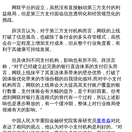
网联平台的设立，虽然没有直接触动第三方支付的利
益格局，但是第三方支付面临信息透明化和经营规范化的
挑战。
薛洪言认为，对于第三方支付机构而言，网联的上线
打破了信息孤岛，也破除了备付金的多头存管模式，虽然
会在一定程度上增加支付成本，但从整个行业角度看，有
利于其健康可持续发展。
但具体到不同支付机构，影响也有所不同。薛洪言
称，“对于已经建立起完善的银行直连体系的支付巨头而
言，网联上线抹平了其直连体系带来的壁垒优势，打破了
因体验优化带来的市场份额的自我强化循环;而对中小支付
机构而言，网联的上线将会大大提高其支付账户覆盖的银
行数量，支付体验会有大幅的提升，是个利好因素。但考
虑到网联对银行直连模式的替代有一个过程，所以上述影
响也是逐步释放的，有一个缓冲期，整体上对行业格局便
很难有大的影响。”
中国人民大学重阳金融研究院客座研究员
董希淼
对此
表达了相同的观点，他认为对中小支付机构是利好的。“对