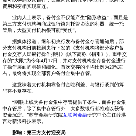
费用和变相实现直连。
业内人士表示，备付金不仅能产生“隐形收益”，而且是
第三方支付机构与商业银行谈判托管协议的利器。统一托
管后，大型支付机构很可能“受伤”。
据媒体报道，继年初央行发布备付金存管通知后，部
分支付机构日前接到央行下发的《支付机构将部分客户备
付金交存人民银行操作指引》(以下简称《指引》)，重申交
存的“大限”为今年4月17日，并对支付机构交存备付金进行
了操作层面的明确和细化。首次交存的平均比例为20%左
右，最终将实现全部客户备付金集中存管。
这意味着支付机构靠备付金吃利差、与银行谈判的筹
码将不复存在。
“网联上线为备付金集中存管提供了条件，而备付金集
中存管后，除了集中存管行外，大多数银行都将难以获得
资金沉淀。”苏宁金融研究院
互联网金融
研究中心主任薛洪
言对新浪科技表示。
影响：第三方支付迎变局