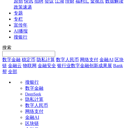
原创
快讯
招聘
会议
江湖
理财
福利汇
金视点
数据解读
政策速递
专题
专栏
宣传年
AI播报
搜银行
搜索
数字金融
稳定币
隐私计算
数字人民币
网络支付
金融AI
区块
链
金融云
物联网
金融安全
银行业数字金融创新成果展
Bank
帮
全部
搜银行
数字金融
DeepSeek
隐私计算
数字人民币
网络支付
金融AI
区块链