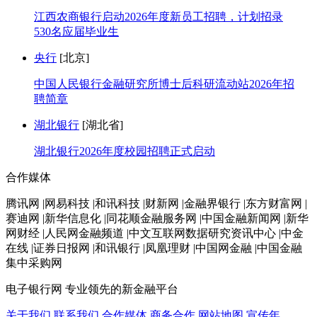
江西农商银行启动2026年度新员工招聘，计划招录
530名应届毕业生
央行
[北京]
中国人民银行金融研究所博士后科研流动站2026年招
聘简章
湖北银行
[湖北省]
湖北银行2026年度校园招聘正式启动
合作媒体
腾讯网 |网易科技 |和讯科技 |财新网 |金融界银行 |东方财富网 |
赛迪网 |新华信息化 |同花顺金融服务网 |中国金融新闻网 |新华
网财经 |人民网金融频道 |中文互联网数据研究资讯中心 |中金
在线 |证券日报网 |和讯银行 |凤凰理财 |中国网金融 |中国金融
集中采购网
电子银行网
专业领先的新金融平台
关于我们
联系我们
合作媒体
商务合作
网站地图
宣传年