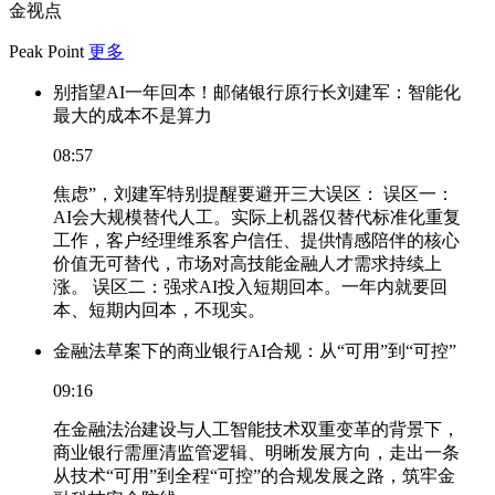
金视点
Peak Point
更多
别指望AI一年回本！邮储银行原行长刘建军：智能化
最大的成本不是算力
08:57
焦虑”，刘建军特别提醒要避开三大误区： 误区一：
AI会大规模替代人工。实际上机器仅替代标准化重复
工作，客户经理维系客户信任、提供情感陪伴的核心
价值无可替代，市场对高技能金融人才需求持续上
涨。 误区二：强求AI投入短期回本。一年内就要回
本、短期内回本，不现实。
金融法草案下的商业银行AI合规：从“可用”到“可控”
09:16
在金融法治建设与人工智能技术双重变革的背景下，
商业银行需厘清监管逻辑、明晰发展方向，走出一条
从技术“可用”到全程“可控”的合规发展之路，筑牢金