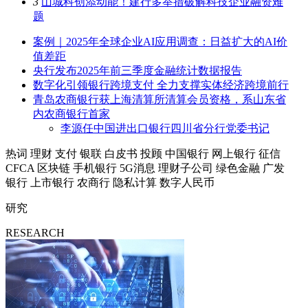
3
山城科创添动能！建行多举措破解科技企业融资难
题
案例｜2025年全球企业AI应用调查：日益扩大的AI价
值差距
央行发布2025年前三季度金融统计数据报告
数字化引领银行跨境支付 全力支撑实体经济跨境前行
青岛农商银行获上海清算所清算会员资格，系山东省
内农商银行首家
李源任中国进出口银行四川省分行党委书记
热词
理财
支付
银联
白皮书
投顾
中国银行
网上银行
征信
CFCA
区块链
手机银行
5G消息
理财子公司
绿色金融
广发
银行
上市银行
农商行
隐私计算
数字人民币
研究
RESEARCH