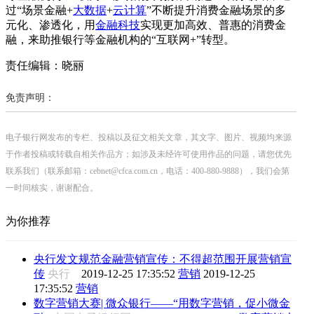
过“场景金融+
大数据
+
云计算
”不断提升消费金融场景的多
元化、渗透化，用
金融科技
实现更加高效、普惠的消费金
融，来助推银行等金融机构的“互联网+”转型。
责任编辑：晓丽
免责声明：
电子银行网发布的专栏、投稿以及征文相关文章，其文字、图片、视频均来源
于作者投稿或转载自相关作品方；如涉及未经许可使用作品的问题，请您优先
联系我们（联系邮箱：cebnet@cfca.com.cn，电话：400-880-9888），我们会第
一时间核实，谢谢配合。
为你推荐
央行发文规范金融营销宣传：不得超范围开展营销宣
传
央行
2019-12-25 17:35:52
营销
2019-12-25
17:35:52
营销
数字营销大赛| 微众银行——“用数字营销，促小微金