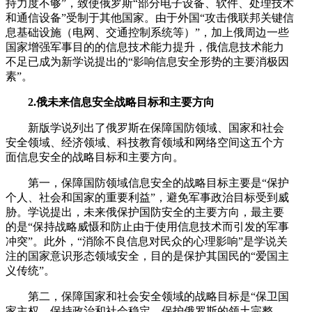
持力度不够”，致使俄罗斯“部分电子设备、软件、处理技术
和通信设备”受制于其他国家。由于外国“攻击俄联邦关键信
息基础设施（电网、交通控制系统等）”，加上俄周边一些
国家增强军事目的的信息技术能力提升，俄信息技术能力
不足已成为新学说提出的“影响信息安全形势的主要消极因
素”。
2.俄未来信息安全战略目标和主要方向
新版学说列出了俄罗斯在保障国防领域、国家和社会
安全领域、经济领域、科技教育领域和网络空间这五个方
面信息安全的战略目标和主要方向。
第一，保障国防领域信息安全的战略目标主要是“保护
个人、社会和国家的重要利益”，避免军事政治目标受到威
胁。学说提出，未来俄保护国防安全的主要方向，最主要
的是“保持战略威慑和防止由于使用信息技术而引发的军事
冲突”。此外，“消除不良信息对民众的心理影响”是学说关
注的国家意识形态领域安全，目的是保护其国民的“爱国主
义传统”。
第二，保障国家和社会安全领域的战略目标是“保卫国
家主权，保持政治和社会稳定，保护俄罗斯的领土完整，