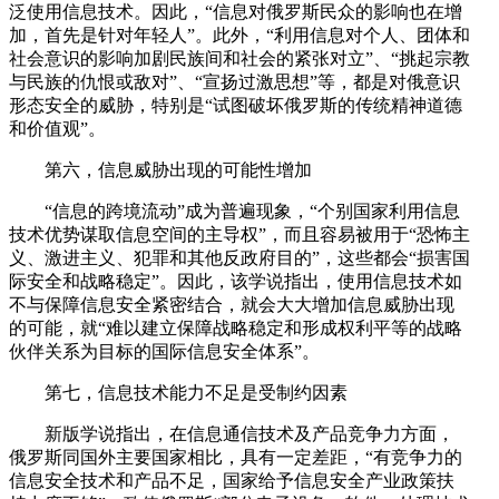
泛使用信息技术。因此，“信息对俄罗斯民众的影响也在增
加，首先是针对年轻人”。此外，“利用信息对个人、团体和
社会意识的影响加剧民族间和社会的紧张对立”、“挑起宗教
与民族的仇恨或敌对”、“宣扬过激思想”等，都是对俄意识
形态安全的威胁，特别是“试图破坏俄罗斯的传统精神道德
和价值观”。
第六，信息威胁出现的可能性增加
“信息的跨境流动”成为普遍现象，“个别国家利用信息
技术优势谋取信息空间的主导权”，而且容易被用于“恐怖主
义、激进主义、犯罪和其他反政府目的”，这些都会“损害国
际安全和战略稳定”。因此，该学说指出，使用信息技术如
不与保障信息安全紧密结合，就会大大增加信息威胁出现
的可能，就“难以建立保障战略稳定和形成权利平等的战略
伙伴关系为目标的国际信息安全体系”。
第七，信息技术能力不足是受制约因素
新版学说指出，在信息通信技术及产品竞争力方面，
俄罗斯同国外主要国家相比，具有一定差距，“有竞争力的
信息安全技术和产品不足，国家给予信息安全产业政策扶