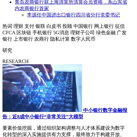
青岛农商银行获上海清算所清算会员资格，系山东省
内农商银行首家
李源任中国进出口银行四川省分行党委书记
热词
理财
支付
银联
白皮书
投顾
中国银行
网上银行
征信
CFCA
区块链
手机银行
5G消息
理财子公司
绿色金融
广发
银行
上市银行
农商行
隐私计算
数字人民币
研究
RESEARCH
中小银行数字金融报
告：近8成中小银行“非常关注”大模型
要素价值挖掘，通过组织架构调整与人才体系建设为数字
化转型的深入实施提供有力支撑，最终致力于构建开放、