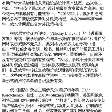
有助于针对关键性信息基础设施设计基本法案。杰米多夫
指出：“联邦安全局2013年设计的最新方案被束之高阁。如
今这一法律漏洞有可能被补上。” 2013年2月，俄罗斯总统
网站公布了新版俄罗斯对外政策构想。早在2000年和2008
年，俄也曾两度出台对外政策构想。
根据尼古拉·利托夫金（Nikolay Litovkin）的《透视俄
罗斯》专稿，该学说的出台与新形势的“推特革命”和潜在的
网络攻击威胁不无关系。奥列格·杰米多夫在专稿中指
出：“阿拉伯之春表明，脸书、推特和其他即时通讯工具能
大量传播威胁社会和政治稳定的内容。重要的是，目前还
没有封锁类似过程的有效模式。”因此，学说十分关注国外
媒体对俄的报道偏颇，恐怖组织和激进组织对俄影响加
剧，以及俄青年传统道德和价值观受影响等意识形态安
全。这些内容体现在新版学说中，也与俄领导人注重防范
新形式的推特革命的意识提升有关。
俄《国防》杂志主编伊戈尔·科罗特琴科（Igor
Korotchenko）指出，2010年Stuxnet行动期间，美国和以色
列特工部门对伊朗核设施进行了“打击”，外部侵入致使伊朗
铀浓缩离心机极限工作模式被启动并大量损坏，伊朗的核
能力倒退了八年。此后，俄罗斯改变了其对网络安全的看