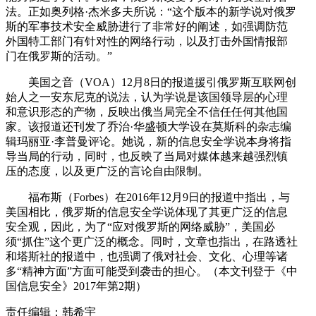
法。正如奥列格·杰米多夫所说：“这个版本的新学说对俄罗
斯的军事技术安全威胁进行了非常好的阐述，如强调防范
外国特工部门有针对性的网络行动，以及打击外国情报部
门在俄罗斯的活动。”
美国之音（VOA）12月8日的报道援引俄罗斯互联网创
始人之一安东尼克的说法，认为学说是该国领导层的心理
和意识形态的产物，反映出俄当局完全不信任任何其他国
家。该报道还刊发了乔治·华盛顿大学设在莫斯科的杂志编
辑玛丽亚·李普曼评论。她说，新的信息安全学说本身将指
导当局的行动，同时，也反映了当局对媒体越来越强烈镇
压的态度，以及更广泛的言论自由限制。
福布斯（Forbes）在2016年12月9日的报道中指出，与
美国相比，俄罗斯的信息安全学说体现了其更广泛的信息
安全观，因此，为了“应对俄罗斯的网络威胁”，美国必
须“抓住”这个更广泛的概念。同时，文章也指出，在路透社
和塔斯社的报道中，也强调了俄对社会、文化、心理等诸
多“精神方面”方面可能受到袭击的担心。（本文刊登于《中
国信息安全》2017年第2期）
责任编辑：韩希宇