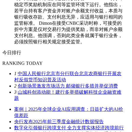
稳定币奖励机制应在同等监管环境下运行。他指出，
若平台持有客户资金并对账户余额支付收益，本质与
银行吸收存款、支付利息无异，应适用与银行相同的
监管标准。 Dimon在接受CNBC采访时称，可接受的
折中方案是仅对交易行为提供奖励，而非对账户余额
支付利息。他强调，否则此类业务就属于银行业务，
必须按照银行相关规定接受监管。
今日排行
RANKING TODAY
1
中国人民银行北京市分行联合北京农商银行开展农
村反假货币知识普及活动
2
创新场景激发市场活力 邮储银行多措并举促消费
3
山城科创添动能！建行多举措破解科技企业融资难
题
案例｜2025年全球企业AI应用调查：日益扩大的AI价
值差距
央行发布2025年前三季度金融统计数据报告
数字化引领银行跨境支付 全力支撑实体经济跨境前行