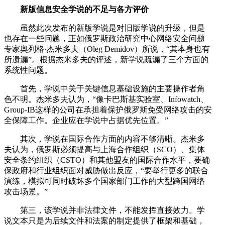
新版信息安全学说的不足与各方评价
虽然此次发布的新版学说是对旧版学说的升级，但是
也存在一些问题，正如俄罗斯政治研究中心网络安全问题
专家奥列格·杰米多夫（Oleg Demidov）所说，“其本身也有
所遗漏”。根据杰米多夫的评述，新学说疏漏了三个方面的
系统性问题。
首先，学说中关于关键信息基础设施的主要操作者角
色不明。杰米多夫认为，“像卡巴斯基实验室、Infowatch、
Group-IB这样的公司在承担着保护俄罗斯免受网络攻击的安
全保障工作。企业应在学说中占据优先位置。”
其次，学说在国际合作方面的内容不够清晰。杰米多
夫认为，俄罗斯必须提高与上海合作组织（SCO）、集体
安全条约组织（CSTO）和其他盟友的国际合作水平，要确
保政府和行业组织面对威胁做出反应，“要举行更多的联合
演练，模拟可同时破坏多个国家部门工作的大型跨国网络
攻击场景。”
第三，该学说并非法律文件，不能发挥直接效力。学
说文本只是为后续文件和法案的制定提供了框架和基础，