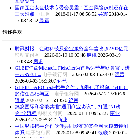
互金资管
国家互金安全技术专委会吴震：互金风险识别还存在
三大难点
中国网
2018-01-17 08:58:52
吴震
2018-01-
17 08:58:52
吴震
猜你喜欢
腾讯财报：金融科技及企业服务全年营收超2200亿元
移动支付网
2026-03-19 10:03:48
腾讯
2026-03-19
10:03:48
腾讯
GLEIF任命Michaela Fleischer为首席运营与财务官，进
一步夯实L...
电子银行网
2026-03-03 16:33:07
运营
2026-03-03 16:33:07
运营
GLEIF与AEOTrade携手合作，加强电子提单（eBL）
的信任基础与互...
电子银行网
2026-02-12 15:10:26
贸易
2026-02-12 15:10:26
贸易
蚂蚁国际和谷歌共推“通用商业协议”，打通“AI购
物”全流程
移动支付网
2026-01-13 09:53:27
商业
2026-01-13 09:53:27
商业
中国银联携手合作伙伴共同发布2025金融大模型评测
体系
电子银行网
2026-01-08 09:49:41
银联
2026-01-