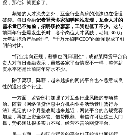
况，那估计就更多了。
频繁的人才流失之外，互金行业高薪的泡沫也在慢慢
破裂。每日金融
记者登录多家招聘网站发现，互金人才的
需求量已不如前，招聘职位寥寥，工资也低了不少。
这与
前两年行业爆发生长时，各个岗位人才紧缺，动辄“300万
元年薪挖角产品经理”、“千万元招聘CEO”的新闻形成了鲜
明的对比。
“行业走向正规，薪酬也回归理性”，成都某网贷平台负
责人对每日金融表示，虽然各家平台情况不一样，整体薪
资水平还是比前两年缩水不少。
除了离职、降薪，越来越多的网贷平台也在恶意或良
性的退出这个行业。
一方面，监管部门加强了对互金行业风险的专项整
治。随着《网络借贷信息中介机构业务活动管理暂行办
法》规定的12个月整改期越来越近，网贷平台的合规竞赛
加速，再加上资金存管、借贷限额、电信许可证这三大门
槛，势必淘汰很多实力不强、经营不善的网贷平台。
另一方面，一些国企背景的平台也开始退出网贷行