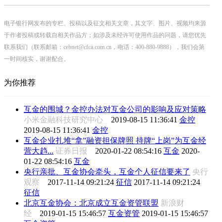
电子银行网发布的专栏、投稿以及征文相关文章，其文字、图片、视频均来源
于作者投稿或转载自相关作品方；如涉及未经许可使用作品的问题，请您优先
联系我们（联系邮箱：cebnet@cfca.com.cn，电话：400-880-9888），我们会第
一时间核实，谢谢配合。
为你推荐
互金的围城？金控办法对互金公司的影响及应对策略
小米金融科技研究中心
2019-08-15 11:36:41
金控
2019-08-15 11:36:41
金控
互金企业扎堆“拿”融资担保牌照 持牌“上岗”为互金经
营大趋...
证券日报
2020-01-22 08:54:16
互金
2020-
01-22 08:54:16
互金
央行亲批、互金协会牵头，互金个人征信要来了
央行
观察
2017-11-14 09:21:24
征信
2017-11-14 09:21:24
征信
北京互金协会：北京成立互金资管联盟
新浪财
经
2019-01-15 15:46:57
互金资管
2019-01-15 15:46:57