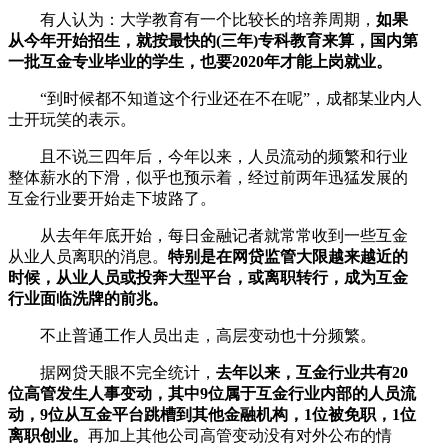
有人认为：大学教育有一个比较长的培养周期，
如果
从今年开始招生，就按最快的(三年)专科教育来算，国内第
一批互金专业毕业的学生，也要2020年才能上岗就业。
“到时候都不知道这个行业还在不在呢”，成都某业内人
士开玩笑的表示。
且不说三四年后，今年以来，人员流动的频繁和行业
整体薪水的下滑，似乎也预示着，经过前两年迅猛发展的
互金行业要开始走下坡路了。
从去年年底开始，每日金融记者就常常收到一些互金
从业人员离职的消息。
特别是在网贷监管大限越来越近的
时候，从业人员或投奔大型平台，或离职转行，成为互金
行业面临洗牌的前兆。
不止普通工作人员出走，高层变动也十分频繁。
据网贷天眼不完全统计，
去年以来，互金行业共有20
位高管发生人事变动，其中9位属于互金行业内部的人员流
动，9位从互金平台跳槽到其他金融机构，1位被免职，1位
离职创业。
再加上其他公司高管变动没有对外公布的情