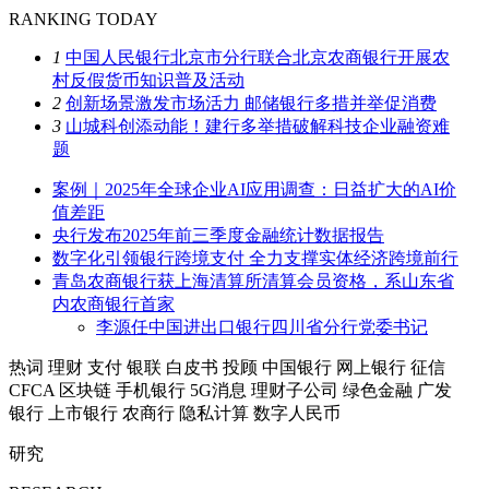
RANKING TODAY
1
中国人民银行北京市分行联合北京农商银行开展农
村反假货币知识普及活动
2
创新场景激发市场活力 邮储银行多措并举促消费
3
山城科创添动能！建行多举措破解科技企业融资难
题
案例｜2025年全球企业AI应用调查：日益扩大的AI价
值差距
央行发布2025年前三季度金融统计数据报告
数字化引领银行跨境支付 全力支撑实体经济跨境前行
青岛农商银行获上海清算所清算会员资格，系山东省
内农商银行首家
李源任中国进出口银行四川省分行党委书记
热词
理财
支付
银联
白皮书
投顾
中国银行
网上银行
征信
CFCA
区块链
手机银行
5G消息
理财子公司
绿色金融
广发
银行
上市银行
农商行
隐私计算
数字人民币
研究