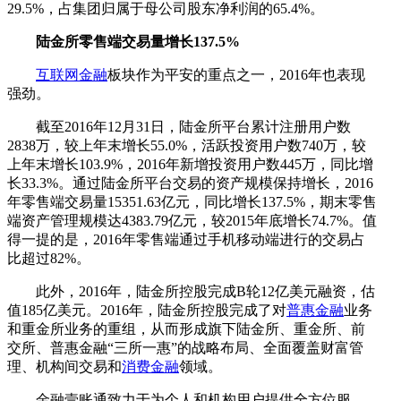
29.5%，占集团归属于母公司股东净利润的65.4%。
陆金所零售端交易量增长137.5%
互联网金融
板块作为平安的重点之一，2016年也表现
强劲。
截至2016年12月31日，陆金所平台累计注册用户数
2838万，较上年末增长55.0%，活跃投资用户数740万，较
上年末增长103.9%，2016年新增投资用户数445万，同比增
长33.3%。通过陆金所平台交易的资产规模保持增长，2016
年零售端交易量15351.63亿元，同比增长137.5%，期末零售
端资产管理规模达4383.79亿元，较2015年底增长74.7%。值
得一提的是，2016年零售端通过手机移动端进行的交易占
比超过82%。
此外，2016年，陆金所控股完成B轮12亿美元融资，估
值185亿美元。2016年，陆金所控股完成了对
普惠金融
业务
和重金所业务的重组，从而形成旗下陆金所、重金所、前
交所、普惠金融“三所一惠”的战略布局、全面覆盖财富管
理、机构间交易和
消费金融
领域。
金融壹账通致力于为个人和机构用户提供全方位服