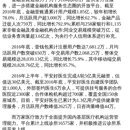
务，进一步搭建金融机构服务生态圈的开放平台。截至
2016年底，金融壹账通累计用户规模1.85亿，较年初增长
78.0%，月活跃用户超3,000万，同比增长62.7%，金融产品
迁徙人次759万，同比增长792.9%;累积与258家银行和1,135
家非银金融及准金融机构合作;同业交易规模突破万亿，征
信业务查询量超3.6亿次，为央行个人信用体系进行补充。
2016年底，壹钱包累计注册用户数达7,681.2万，月均
活跃用户数突破650万，年交易用户数2,068.25万，整体交
易规模达28,039.13亿元，同比增长75.9%，其中移动端交易
规模20,828.76亿元，同比增长95.7%。
2016年上半年，平安好医生完成A轮5亿美元融资，估
值达30亿美元。截至2016年底，平安好医生自建医学团队
近1,000人，外部签约医生6万余人，可提供挂号服务的合作
医院近2300家，合作体检机构超过700家，覆盖全国150余
座城市。目前，平安好医生已累计为1.3亿用户提供健康管
理服务，月活跃用户数峰值2625万，日咨询量峰值44万。
而万家医疗致力于全面提升国内基层医疗机构运营管
理能力。平台累计上线诊所16575家，并积极推进云诊所系
统开发上线。