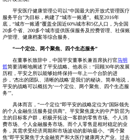
平安医疗健康管理公司以“中国最大的开放式管理医疗
服务平台”为目标，构建了“城市一账通”。截至2016年
底，“城市一账通”覆盖全国近60%城市和5亿人口，为全国
20多个省、200多个城市提供医保服务及控费管理、社保账
户管理、健康档案等综合服务。
“一个定位、两个聚焦、四个生态服务”
在董事长致辞中，中国平安董事长兼首席执行官
马明
哲
简要清晰地阐述了平安战略。他表示：“回顾30年的发展
历程，平安之所以能够始终保持一年上一个台阶的进
步，‘杰出的团队、清晰的战略’是我们的秘诀。简单地说，
平安的战略可以概括为‘一个定位、两个聚焦、四个生态服
务’”。
具体而言，“一个定位”即平安的战略定位为“国际领先
的个人金融生活服务提供商”。平安聚焦庞大的中产阶层为
主的目标客户群，积极开拓这一客群的零售市场、个人消
费市场、个人金融服务市场。而个人零售是相对稳定的业
务，其需求受经济周期和市场波动的影响最小。“两个聚
焦”即平安聚焦于大金融资产和大医疗健康两大产业。过去