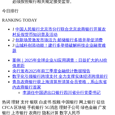
必须按照银行相关规定接受监管。
今日排行
RANKING TODAY
1
中国人民银行北京市分行联合北京农商银行开展农
村反假货币知识普及活动
2
创新场景激发市场活力 邮储银行多措并举促消费
3
山城科创添动能！建行多举措破解科技企业融资难
题
案例｜2025年全球企业AI应用调查：日益扩大的AI价
值差距
央行发布2025年前三季度金融统计数据报告
数字化引领银行跨境支付 全力支撑实体经济跨境前行
青岛农商银行获上海清算所清算会员资格，系山东省
内农商银行首家
李源任中国进出口银行四川省分行党委书记
热词
理财
支付
银联
白皮书
投顾
中国银行
网上银行
征信
CFCA
区块链
手机银行
5G消息
理财子公司
绿色金融
广发
银行
上市银行
农商行
隐私计算
数字人民币