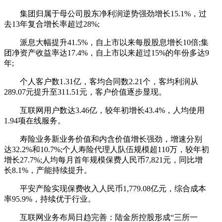
集团归属于母公司股东净利润逆势强劲增长15.1%，过
去13年复合增长率超过28%;
派息大幅提升41.5%，自上市以来每股股息增长10倍;集
团净资产收益率达17.4%，自上市以来超过15%的年份多达9
年;
个人客户数1.31亿，客均合同数2.21个，客均利润从
289.07元提升至311.51元，客户价值逐步显现。
互联网用户数达3.46亿，较年初增长43.4%，人均使用
1.94项在线服务。
寿险业务新业务价值和内含价值增长强劲，增速分别
达32.2%和10.7%;个人寿险代理人队伍规模超110万，较年初
增长27.7%;人均每月首年规模保费人民币7,821元，同比增
长8.1%，产能持续提升。
平安产险实现保费收入人民币1,779.08亿元，综合成本
率95.9%，持续优于行业。
互联网业务布局日趋完善：陆金所控股形成“三所一