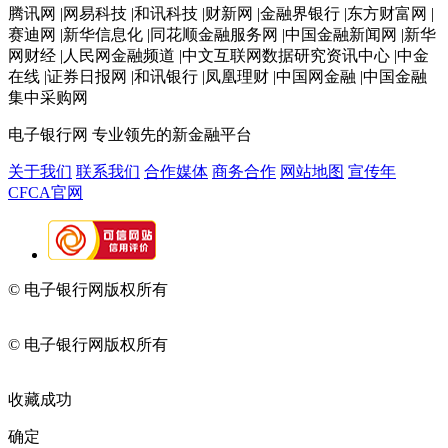
腾讯网 |网易科技 |和讯科技 |财新网 |金融界银行 |东方财富网 |
赛迪网 |新华信息化 |同花顺金融服务网 |中国金融新闻网 |新华
网财经 |人民网金融频道 |中文互联网数据研究资讯中心 |中金
在线 |证券日报网 |和讯银行 |凤凰理财 |中国网金融 |中国金融
集中采购网
电子银行网
专业领先的新金融平台
关于我们
联系我们
合作媒体
商务合作
网站地图
宣传年
CFCA官网
© 电子银行网版权所有
京ICP备05045998号-2
京公网安备
11010202009082
© 电子银行网版权所有
京ICP备05045998号-2
京公网安备
11010202009082
收藏成功
确定