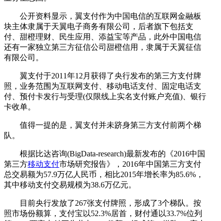
公开资料显示，翼支付作为中国电信的互联网金融板
块主体隶属于天翼电子商务有限公司，后者旗下包括支
付、甜橙理财、民生应用、添益宝等产品，此外中国电信
还有一家独立第三方征信公司甜橙信用，隶属于天翼征信
有限公司。
翼支付于2011年12月获得了央行发布的第三方支付牌
照，业务范围为互联网支付、移动电话支付、固定电话支
付、预付卡发行与受理(仅限线上实名支付账户充值)、银行
卡收单。
值得一提的是，翼支付并未跻身第三方支付前两个梯
队。
根据比达咨询(BigData-research)最新发布的《2016中国
第三方
移动支付
市场研究报告》，2016年中国第三方支付
总交易额为57.9万亿人民币，相比2015年增长率为85.6%，
其中移动支付交易规模为38.6万亿元。
目前央行发放了267张支付牌照，形成了3个梯队。按
照市场份额算，支付宝以52.3%居首，财付通以33.7%位列