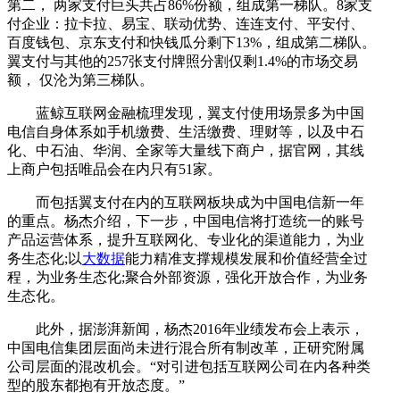
第二， 两家支付巨头共占86%份额，组成第一梯队。8家支
付企业：拉卡拉、易宝、联动优势、连连支付、平安付、
百度钱包、京东支付和快钱瓜分剩下13%，组成第二梯队。
翼支付与其他的257张支付牌照分割仅剩1.4%的市场交易
额， 仅沦为第三梯队。
蓝鲸互联网金融梳理发现，翼支付使用场景多为中国
电信自身体系如手机缴费、生活缴费、理财等，以及中石
化、中石油、华润、全家等大量线下商户，据官网，其线
上商户包括唯品会在内只有51家。
而包括翼支付在内的互联网板块成为中国电信新一年
的重点。杨杰介绍，下一步，中国电信将打造统一的账号
产品运营体系，提升互联网化、专业化的渠道能力，为业
务生态化;以
大数据
能力精准支撑规模发展和价值经营全过
程，为业务生态化;聚合外部资源，强化开放合作，为业务
生态化。
此外，据澎湃新闻，杨杰2016年业绩发布会上表示，
中国电信集团层面尚未进行混合所有制改革，正研究附属
公司层面的混改机会。“对引进包括互联网公司在内各种类
型的股东都抱有开放态度。”