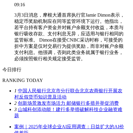
09:16
3月3日消息，摩根大通首席执行官Jamie Dimon表示，
稳定币奖励机制应在同等监管环境下运行。他指出，
若平台持有客户资金并对账户余额支付收益，本质与
银行吸收存款、支付利息无异，应适用与银行相同的
监管标准。 Dimon在接受CNBC采访时称，可接受的
折中方案是仅对交易行为提供奖励，而非对账户余额
支付利息。他强调，否则此类业务就属于银行业务，
必须按照银行相关规定接受监管。
今日排行
RANKING TODAY
1
中国人民银行北京市分行联合北京农商银行开展农
村反假货币知识普及活动
2
创新场景激发市场活力 邮储银行多措并举促消费
3
山城科创添动能！建行多举措破解科技企业融资难
题
案例｜2025年全球企业AI应用调查：日益扩大的AI价
值差距