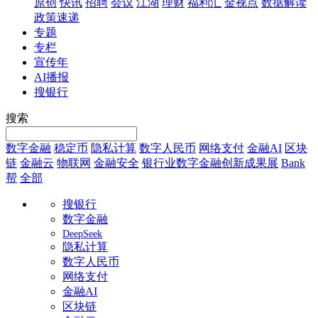
原创
快讯
招聘
会议
江湖
理财
福利汇
金视点
数据解读
政策速递
专题
专栏
宣传年
AI播报
搜银行
搜索
数字金融
稳定币
隐私计算
数字人民币
网络支付
金融AI
区块
链
金融云
物联网
金融安全
银行业数字金融创新成果展
Bank
帮
全部
搜银行
数字金融
DeepSeek
隐私计算
数字人民币
网络支付
金融AI
区块链