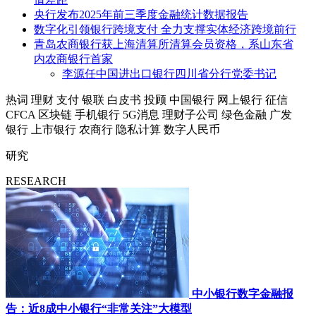
央行发布2025年前三季度金融统计数据报告
数字化引领银行跨境支付 全力支撑实体经济跨境前行
青岛农商银行获上海清算所清算会员资格，系山东省
内农商银行首家
李源任中国进出口银行四川省分行党委书记
热词
理财
支付
银联
白皮书
投顾
中国银行
网上银行
征信
CFCA
区块链
手机银行
5G消息
理财子公司
绿色金融
广发
银行
上市银行
农商行
隐私计算
数字人民币
研究
RESEARCH
中小银行数字金融报
告：近8成中小银行“非常关注”大模型