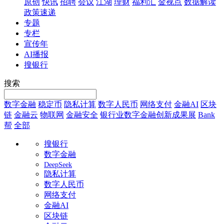
原创
快讯
招聘
会议
江湖
理财
福利汇
金视点
数据解读
政策速递
专题
专栏
宣传年
AI播报
搜银行
搜索
数字金融
稳定币
隐私计算
数字人民币
网络支付
金融AI
区块
链
金融云
物联网
金融安全
银行业数字金融创新成果展
Bank
帮
全部
搜银行
数字金融
DeepSeek
隐私计算
数字人民币
网络支付
金融AI
区块链