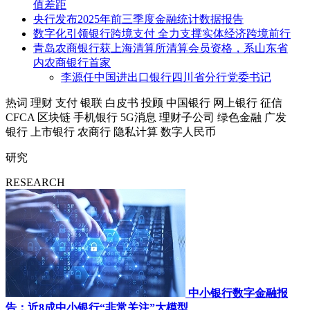
值差距
央行发布2025年前三季度金融统计数据报告
数字化引领银行跨境支付 全力支撑实体经济跨境前行
青岛农商银行获上海清算所清算会员资格，系山东省
内农商银行首家
李源任中国进出口银行四川省分行党委书记
热词
理财
支付
银联
白皮书
投顾
中国银行
网上银行
征信
CFCA
区块链
手机银行
5G消息
理财子公司
绿色金融
广发
银行
上市银行
农商行
隐私计算
数字人民币
研究
RESEARCH
中小银行数字金融报
告：近8成中小银行“非常关注”大模型