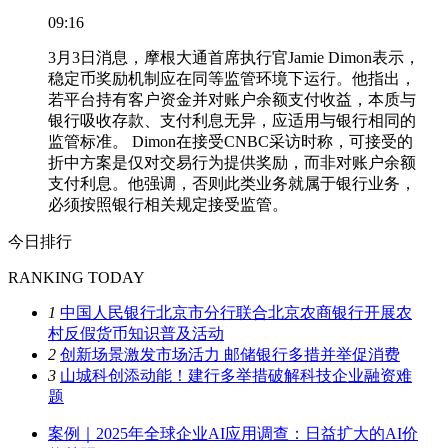
09:16
3月3日消息，摩根大通首席执行官Jamie Dimon表示，
稳定币奖励机制应在同等监管环境下运行。他指出，
若平台持有客户资金并对账户余额支付收益，本质与
银行吸收存款、支付利息无异，应适用与银行相同的
监管标准。 Dimon在接受CNBC采访时称，可接受的
折中方案是仅对交易行为提供奖励，而非对账户余额
支付利息。他强调，否则此类业务就属于银行业务，
必须按照银行相关规定接受监管。
今日排行
RANKING TODAY
1
中国人民银行北京市分行联合北京农商银行开展农
村反假货币知识普及活动
2
创新场景激发市场活力 邮储银行多措并举促消费
3
山城科创添动能！建行多举措破解科技企业融资难
题
案例｜2025年全球企业AI应用调查：日益扩大的AI价