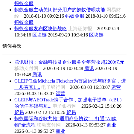
蚂蚁金服
蚂蚁金服主动关闭部分用户的蚂蚁借呗功能
网易财
经
2018-01-10 09:02:16
蚂蚁金服
2018-01-10 09:02:16
蚂蚁金服
蚂蚁金服发布区块链战略
上海证券报
2019-09-29
10:34:16
区块链
2019-09-29 10:34:16
区块链
猜你喜欢
腾讯财报：金融科技及企业服务全年营收超2200亿元
移动支付网
2026-03-19 10:03:48
腾讯
2026-03-19
10:03:48
腾讯
GLEIF任命Michaela Fleischer为首席运营与财务官，进
一步夯实L...
电子银行网
2026-03-03 16:33:07
运营
2026-03-03 16:33:07
运营
GLEIF与AEOTrade携手合作，加强电子提单（eBL）
的信任基础与互...
电子银行网
2026-02-12 15:10:26
贸易
2026-02-12 15:10:26
贸易
蚂蚁国际和谷歌共推“通用商业协议”，打通“AI购
物”全流程
移动支付网
2026-01-13 09:53:27
商业
2026-01-13 09:53:27
商业