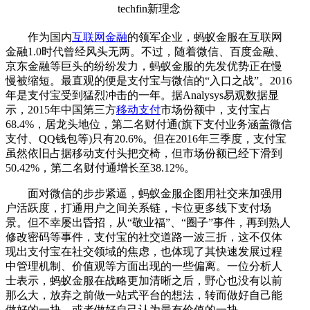
作为国内
互联网金融
的领军企业，蚂蚁金服在互联网
金融1.0时代曾经风头无两。不过，随着微信、百度金融、
京东金融等巨头的纷纷发力，蚂蚁金服的先发优势正在慢
慢被缩短。最直观的便是支付宝与微信的“入口之战”。2016
年是支付宝受到猛烈冲击的一年。据Analysys易观数据显
示，2015年中国第三方
移动支付
市场份额中，支付宝占
68.4%，居龙头地位，第二名财付通(旗下支付业务涵盖微信
支付、QQ钱包等)只有20.6%。但在2016年三季度，支付宝
虽然依旧占据移动支付头把交椅，但市场份额已经下滑到
50.42%，第二名财付通增长至38.12%。
面对微信的步步紧逼，蚂蚁金服企图用社交来加强用
户活跃度，打通用户之间关系链，卡位更多线下支付场
景。但不幸屡出昏招，从“敬业福”、“圈子”事件，再到熟人
修改密码等事件，支付宝的社交道路一波三折，这不仅体
现出支付宝在社交领域的焦虑，也体现了其快速发展过程
中管理机制、价值观等方面出现的一些偏离。一位分析人
士表示，蚂蚁金服在战略更加清晰之后，野心也没有以前
那么大，放弃之前做一站式平台的想法，转而做好自己能
做好的一块，或者做好自己认为最有价值的一块。