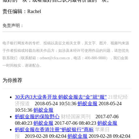
责任编辑：Rachel
免责声明：
电子银行网发布的专栏、投稿以及征文相关文章，其文字、图片、视频均来源
于作者投稿或转载自相关作品方；如涉及未经许可使用作品的问题，请您优先
联系我们（联系邮箱：cebnet@cfca.com.cn，电话：400-880-9888），我们会第
一时间核实，谢谢配合。
为你推荐
30天内3大业务开放 蚂蚁金服去“金”就“服”
21世纪经
济报道
2018-05-24 10:51:36
蚂蚁金服
2018-05-24
10:51:36
蚂蚁金服
蚂蚁金服的保险野心
财经国家周刊
2017-07-06
08:40:23
蚂蚁金服
2017-07-06 08:40:23
蚂蚁金服
蚂蚁金服在香港注册“蚂蚁银行”商标
苹果日
报
2019-02-28 09:42:04
蚂蚁金服
2019-02-28 09:42:04