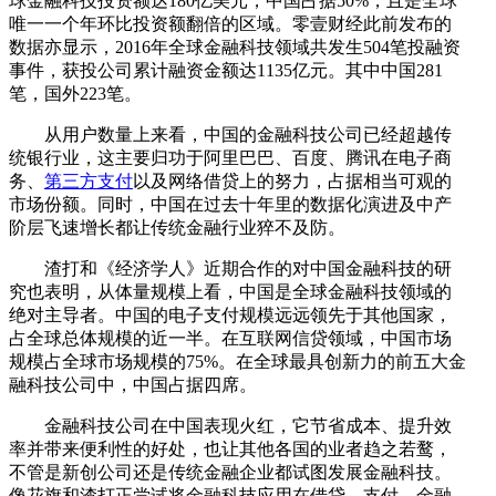
球金融科技投资额达180亿美元，中国占据50%，且是全球
唯一一个年环比投资额翻倍的区域。零壹财经此前发布的
数据亦显示，2016年全球金融科技领域共发生504笔投融资
事件，获投公司累计融资金额达1135亿元。其中中国281
笔，国外223笔。
从用户数量上来看，中国的金融科技公司已经超越传
统银行业，这主要归功于阿里巴巴、百度、腾讯在电子商
务、
第三方支付
以及网络借贷上的努力，占据相当可观的
市场份额。同时，中国在过去十年里的数据化演进及中产
阶层飞速增长都让传统金融行业猝不及防。
渣打和《经济学人》近期合作的对中国金融科技的研
究也表明，从体量规模上看，中国是全球金融科技领域的
绝对主导者。中国的电子支付规模远远领先于其他国家，
占全球总体规模的近一半。在互联网信贷领域，中国市场
规模占全球市场规模的75%。在全球最具创新力的前五大金
融科技公司中，中国占据四席。
金融科技公司在中国表现火红，它节省成本、提升效
率并带来便利性的好处，也让其他各国的业者趋之若鹜，
不管是新创公司还是传统金融企业都试图发展金融科技。
像花旗和渣打正尝试将金融科技应用在借贷、支付、金融