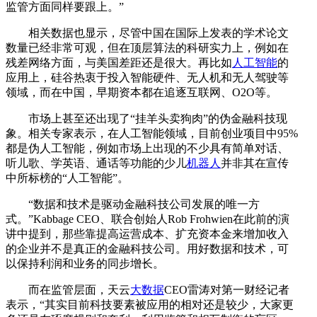
监管方面同样要跟上。”
相关数据也显示，尽管中国在国际上发表的学术论文
数量已经非常可观，但在顶层算法的科研实力上，例如在
残差网络方面，与美国差距还是很大。再比如
人工智能
的
应用上，硅谷热衷于投入智能硬件、无人机和无人驾驶等
领域，而在中国，早期资本都在追逐互联网、O2O等。
市场上甚至还出现了“挂羊头卖狗肉”的伪金融科技现
象。相关专家表示，在人工智能领域，目前创业项目中95%
都是伪人工智能，例如市场上出现的不少具有简单对话、
听儿歌、学英语、通话等功能的少儿
机器人
并非其在宣传
中所标榜的“人工智能”。
“数据和技术是驱动金融科技公司发展的唯一方
式。”Kabbage CEO、联合创始人Rob Frohwien在此前的演
讲中提到，那些靠提高运营成本、扩充资本金来增加收入
的企业并不是真正的金融科技公司。用好数据和技术，可
以保持利润和业务的同步增长。
而在监管层面，天云
大数据
CEO雷涛对第一财经记者
表示，“其实目前科技要素被应用的相对还是较少，大家更