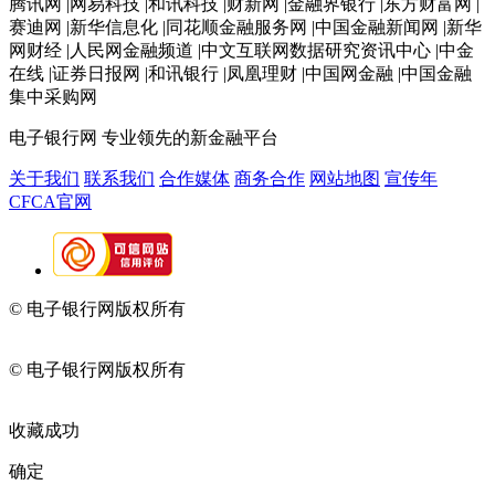
腾讯网 |网易科技 |和讯科技 |财新网 |金融界银行 |东方财富网 |
赛迪网 |新华信息化 |同花顺金融服务网 |中国金融新闻网 |新华
网财经 |人民网金融频道 |中文互联网数据研究资讯中心 |中金
在线 |证券日报网 |和讯银行 |凤凰理财 |中国网金融 |中国金融
集中采购网
电子银行网
专业领先的新金融平台
关于我们
联系我们
合作媒体
商务合作
网站地图
宣传年
CFCA官网
© 电子银行网版权所有
京ICP备05045998号-2
京公网安备
11010202009082
© 电子银行网版权所有
京ICP备05045998号-2
京公网安备
11010202009082
收藏成功
确定