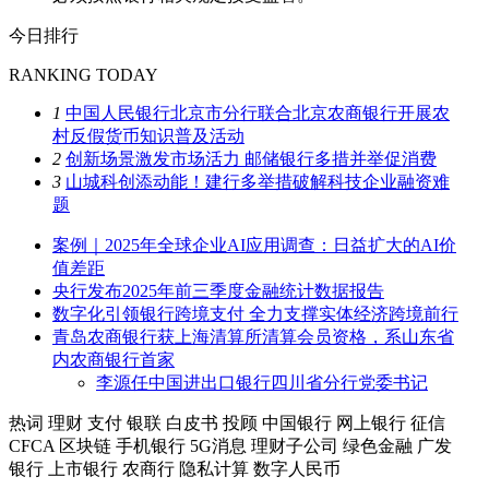
今日排行
RANKING TODAY
1
中国人民银行北京市分行联合北京农商银行开展农
村反假货币知识普及活动
2
创新场景激发市场活力 邮储银行多措并举促消费
3
山城科创添动能！建行多举措破解科技企业融资难
题
案例｜2025年全球企业AI应用调查：日益扩大的AI价
值差距
央行发布2025年前三季度金融统计数据报告
数字化引领银行跨境支付 全力支撑实体经济跨境前行
青岛农商银行获上海清算所清算会员资格，系山东省
内农商银行首家
李源任中国进出口银行四川省分行党委书记
热词
理财
支付
银联
白皮书
投顾
中国银行
网上银行
征信
CFCA
区块链
手机银行
5G消息
理财子公司
绿色金融
广发
银行
上市银行
农商行
隐私计算
数字人民币