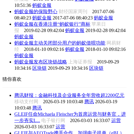
10:51:36
蚂蚁金服
蚂蚁金服的保险野心
财经国家周刊
2017-07-06
08:40:23
蚂蚁金服
2017-07-06 08:40:23
蚂蚁金服
蚂蚁金服在香港注册“蚂蚁银行”商标
苹果日
报
2019-02-28 09:42:04
蚂蚁金服
2019-02-28 09:42:04
蚂蚁金服
蚂蚁金服主动关闭部分用户的蚂蚁借呗功能
网易财
经
2018-01-10 09:02:16
蚂蚁金服
2018-01-10 09:02:16
蚂蚁金服
蚂蚁金服发布区块链战略
上海证券报
2019-09-29
10:34:16
区块链
2019-09-29 10:34:16
区块链
猜你喜欢
腾讯财报：金融科技及企业服务全年营收超2200亿元
移动支付网
2026-03-19 10:03:48
腾讯
2026-03-19
10:03:48
腾讯
GLEIF任命Michaela Fleischer为首席运营与财务官，进
一步夯实L...
电子银行网
2026-03-03 16:33:07
运营
2026-03-03 16:33:07
运营
GLEIF与AEOTrade携手合作，加强电子提单（eBL）