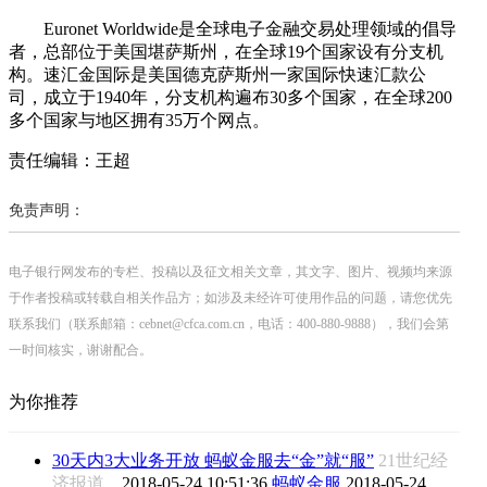
Euronet Worldwide是全球电子金融交易处理领域的倡导
者，总部位于美国堪萨斯州，在全球19个国家设有分支机
构。速汇金国际是美国德克萨斯州一家国际快速汇款公
司，成立于1940年，分支机构遍布30多个国家，在全球200
多个国家与地区拥有35万个网点。
责任编辑：王超
免责声明：
电子银行网发布的专栏、投稿以及征文相关文章，其文字、图片、视频均来源
于作者投稿或转载自相关作品方；如涉及未经许可使用作品的问题，请您优先
联系我们（联系邮箱：cebnet@cfca.com.cn，电话：400-880-9888），我们会第
一时间核实，谢谢配合。
为你推荐
30天内3大业务开放 蚂蚁金服去“金”就“服”
21世纪经
济报道
2018-05-24 10:51:36
蚂蚁金服
2018-05-24