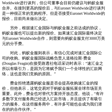
Worldwide进行谈判，但公司董事会目前仍建议与蚂蚁金服
合并。在接到更高的报价后，与Euronet Worldwide进行谈判
是一种很正常的竞购程序。但是否接受Euronet Worldwide的
报价，目前尚未做出决定。
另外，根据速汇金国际与蚂蚁金服之前达成的协议，
蚂蚁金服也可以提出新的报价。如果速汇金国际最终决定
与Euronet Worldwide合作，则需要向蚂蚁金服支付3000万美
元的分手费。
对此，蚂蚁金服则表示，有信心完成对速汇金国际公
司的收购。蚂蚁金服国际战略负责人道格拉斯·费金
(Douglas Feagin)在接受路透社电话采访时表示：“速汇金之
所以有吸引力，是因为它将赋予我们一个全球性的汇款网
络，这也是我们竞购的原因。”
费金拒绝透露蚂蚁金服是否会提高收购速汇金的报
价，但他表示，这笔交易对于蚂蚁金服拓展全球市场至关
重要。此外，费金也对替代方案持开放态度。他说，“有许
多数字支付服务商已经进入汇款市场，并且提供了有吸引
力的服务。在这些服务商中，有许多可能也会成为我们潜
在的的合作伙伴。”