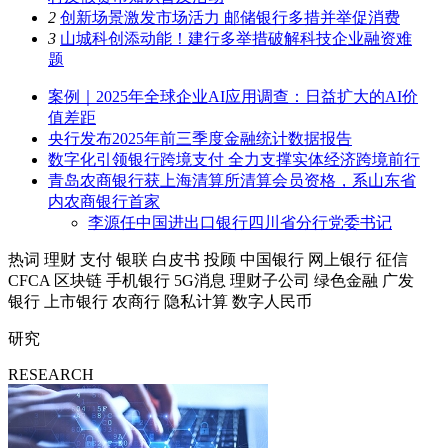
2
创新场景激发市场活力 邮储银行多措并举促消费
3
山城科创添动能！建行多举措破解科技企业融资难
题
案例｜2025年全球企业AI应用调查：日益扩大的AI价
值差距
央行发布2025年前三季度金融统计数据报告
数字化引领银行跨境支付 全力支撑实体经济跨境前行
青岛农商银行获上海清算所清算会员资格，系山东省
内农商银行首家
李源任中国进出口银行四川省分行党委书记
热词
理财
支付
银联
白皮书
投顾
中国银行
网上银行
征信
CFCA
区块链
手机银行
5G消息
理财子公司
绿色金融
广发
银行
上市银行
农商行
隐私计算
数字人民币
研究
RESEARCH