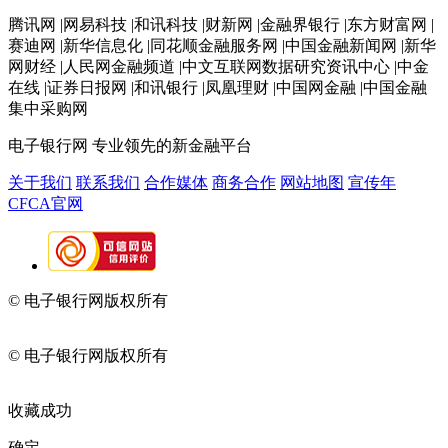
腾讯网 |网易科技 |和讯科技 |财新网 |金融界银行 |东方财富网 |
赛迪网 |新华信息化 |同花顺金融服务网 |中国金融新闻网 |新华
网财经 |人民网金融频道 |中文互联网数据研究资讯中心 |中金
在线 |证券日报网 |和讯银行 |凤凰理财 |中国网金融 |中国金融
集中采购网
电子银行网
专业领先的新金融平台
关于我们
联系我们
合作媒体
商务合作
网站地图
宣传年
CFCA官网
© 电子银行网版权所有
京ICP备05045998号-2
京公网安备
11010202009082
© 电子银行网版权所有
京ICP备05045998号-2
京公网安备
11010202009082
收藏成功
确定