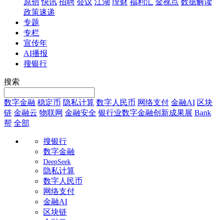
原创
快讯
招聘
会议
江湖
理财
福利汇
金视点
数据解读
政策速递
专题
专栏
宣传年
AI播报
搜银行
搜索
数字金融
稳定币
隐私计算
数字人民币
网络支付
金融AI
区块
链
金融云
物联网
金融安全
银行业数字金融创新成果展
Bank
帮
全部
搜银行
数字金融
DeepSeek
隐私计算
数字人民币
网络支付
金融AI
区块链