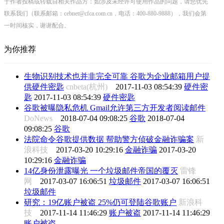
于作者投稿或转载自相关作品方；如涉及未经许可使用作品的问题，请您优先
联系我们（联系邮箱：cebnet@cfca.com.cn，电话：400-880-9888），我们会第
一时间核实，谢谢配合。
为你推荐
生物识别技术也并非完全可靠 谷歌为企业邮箱用户提
供硬件密匙
cnbeta(杭州)
2017-11-03 08:54:39
硬件密
匙
2017-11-03 08:54:39
硬件密匙
谷歌被曝隐私危机 Gmail允许第三方开发者阅读邮件
DoNews
2018-07-04 09:08:25
谷歌
2018-07-04
09:08:25
谷歌
法院命令谷歌提供数据 帮助警方侦破金融诈骗案
新
浪科技
2017-03-20 10:29:16
金融诈骗
2017-03-20
10:29:16
金融诈骗
14亿身份泄露曝光 一个垃圾邮件帝国的覆灭
雷锋
网
2017-03-07 16:06:51
垃圾邮件
2017-03-07 16:06:51
垃圾邮件
研究：19亿账户被盗 25%仍可登陆谷歌账户
新浪科
技
2017-11-14 11:46:29
账户被盗
2017-11-14 11:46:29
账户被盗