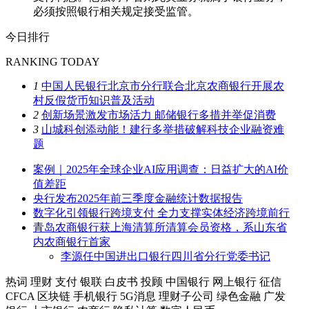
必须按照银行相关规定接受监管。
今日排行
RANKING TODAY
1
中国人民银行北京市分行联合北京农商银行开展农
村反假货币知识普及活动
2
创新场景激发市场活力 邮储银行多措并举促消费
3
山城科创添动能！建行多举措破解科技企业融资难
题
案例｜2025年全球企业AI应用调查：日益扩大的AI价
值差距
央行发布2025年前三季度金融统计数据报告
数字化引领银行跨境支付 全力支撑实体经济跨境前行
青岛农商银行获上海清算所清算会员资格，系山东省
内农商银行首家
李源任中国进出口银行四川省分行党委书记
热词
理财
支付
银联
白皮书
投顾
中国银行
网上银行
征信
CFCA
区块链
手机银行
5G消息
理财子公司
绿色金融
广发