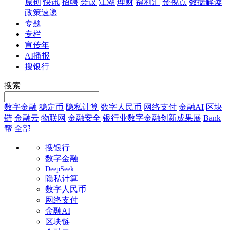
原创
快讯
招聘
会议
江湖
理财
福利汇
金视点
数据解读
政策速递
专题
专栏
宣传年
AI播报
搜银行
搜索
数字金融
稳定币
隐私计算
数字人民币
网络支付
金融AI
区块
链
金融云
物联网
金融安全
银行业数字金融创新成果展
Bank
帮
全部
搜银行
数字金融
DeepSeek
隐私计算
数字人民币
网络支付
金融AI
区块链