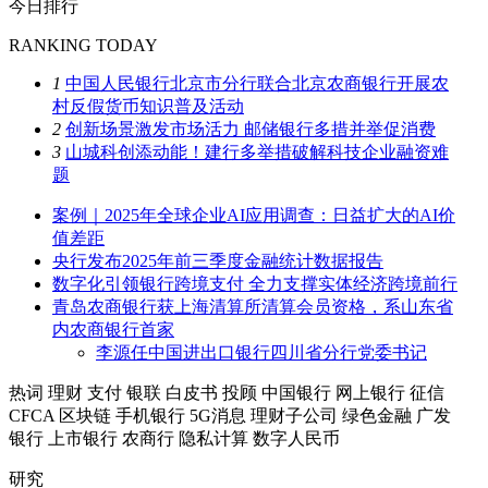
今日排行
RANKING TODAY
1
中国人民银行北京市分行联合北京农商银行开展农
村反假货币知识普及活动
2
创新场景激发市场活力 邮储银行多措并举促消费
3
山城科创添动能！建行多举措破解科技企业融资难
题
案例｜2025年全球企业AI应用调查：日益扩大的AI价
值差距
央行发布2025年前三季度金融统计数据报告
数字化引领银行跨境支付 全力支撑实体经济跨境前行
青岛农商银行获上海清算所清算会员资格，系山东省
内农商银行首家
李源任中国进出口银行四川省分行党委书记
热词
理财
支付
银联
白皮书
投顾
中国银行
网上银行
征信
CFCA
区块链
手机银行
5G消息
理财子公司
绿色金融
广发
银行
上市银行
农商行
隐私计算
数字人民币
研究