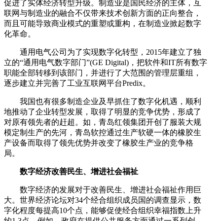
促进了实体经济转型升级。制造业是国民经济的主体，互
联网与制造业的融合不仅带来技术创新方面的正向整合，
而且可能导致商业模式的重塑或重构，在制造业掀起数字
化革命。
通用电气公司为了实现数字化转型，2015年建立了独
立的“通用电气数字部门”(GE Digital)，把软件和IT所有数字
职能全部转移到该部门，并进行了大范围的管理层重组，
逐步建立并完善了工业互联网平台Predix。
我国也有很多制造企业及早抓住了数字化机遇，顺利
地推动了企业转型发展，取得了明显的竞争优势，形成了
对原有领先者的赶超。如，青岛红领集团开创了服装大规
模定制生产的先河，青岛软控通过生产软硬一体的橡胶生
产设备而取得了领先优势并改变了橡胶生产业的竞争格
局。
数字经济改善民生、增进社会福祉
数字经济的发展对于改善民生、增进社会福祉作用巨
大。世界经济论坛对34个经合组织成员国的调查显示，数
字化程度每提高10个点，能够促使经合组织幸福指数上升
约1.3点。例如，政府在提供公共服务方面通过一系列创