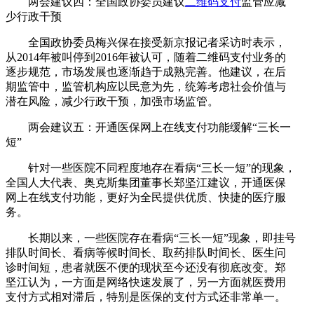
两会建议四：全国政协委员建议
二维码支付
监管应减
少行政干预
全国政协委员梅兴保在接受新京报记者采访时表示，
从2014年被叫停到2016年被认可，随着二维码支付业务的
逐步规范，市场发展也逐渐趋于成熟完善。他建议，在后
期监管中，监管机构应以民意为先，统筹考虑社会价值与
潜在风险，减少行政干预，加强市场监管。
两会建议五：开通医保网上在线支付功能缓解“三长一
短”
针对一些医院不同程度地存在看病“三长一短”的现象，
全国人大代表、奥克斯集团董事长郑坚江建议，开通医保
网上在线支付功能，更好为全民提供优质、快捷的医疗服
务。
长期以来，一些医院存在看病“三长一短”现象，即挂号
排队时间长、看病等候时间长、取药排队时间长、医生问
诊时间短，患者就医不便的现状至今还没有彻底改变。郑
坚江认为，一方面是网络快速发展了，另一方面就医费用
支付方式相对滞后，特别是医保的支付方式还非常单一。