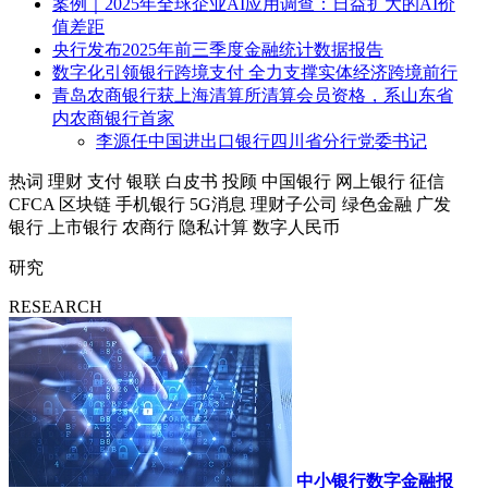
案例｜2025年全球企业AI应用调查：日益扩大的AI价
值差距
央行发布2025年前三季度金融统计数据报告
数字化引领银行跨境支付 全力支撑实体经济跨境前行
青岛农商银行获上海清算所清算会员资格，系山东省
内农商银行首家
李源任中国进出口银行四川省分行党委书记
热词
理财
支付
银联
白皮书
投顾
中国银行
网上银行
征信
CFCA
区块链
手机银行
5G消息
理财子公司
绿色金融
广发
银行
上市银行
农商行
隐私计算
数字人民币
研究
RESEARCH
中小银行数字金融报