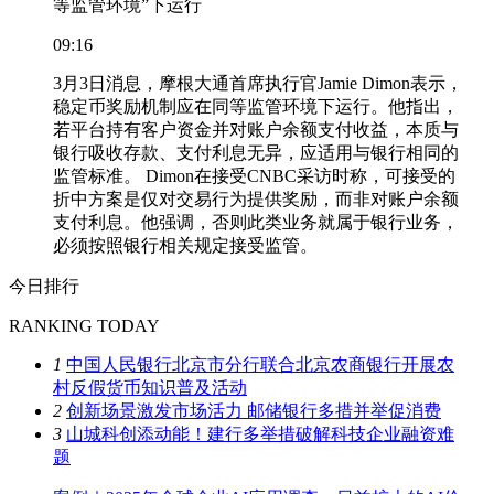
等监管环境”下运行
09:16
3月3日消息，摩根大通首席执行官Jamie Dimon表示，
稳定币奖励机制应在同等监管环境下运行。他指出，
若平台持有客户资金并对账户余额支付收益，本质与
银行吸收存款、支付利息无异，应适用与银行相同的
监管标准。 Dimon在接受CNBC采访时称，可接受的
折中方案是仅对交易行为提供奖励，而非对账户余额
支付利息。他强调，否则此类业务就属于银行业务，
必须按照银行相关规定接受监管。
今日排行
RANKING TODAY
1
中国人民银行北京市分行联合北京农商银行开展农
村反假货币知识普及活动
2
创新场景激发市场活力 邮储银行多措并举促消费
3
山城科创添动能！建行多举措破解科技企业融资难
题