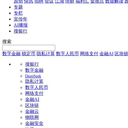
原创
快讯
招聘
会议
江湖
理财
福利汇
金视点
数据解读
专题
专栏
宣传年
AI播报
搜银行
搜索
数字金融
稳定币
隐私计算
数字人民币
网络支付
金融AI
区块
搜银行
数字金融
DeepSeek
隐私计算
数字人民币
网络支付
金融AI
区块链
金融云
物联网
金融安全