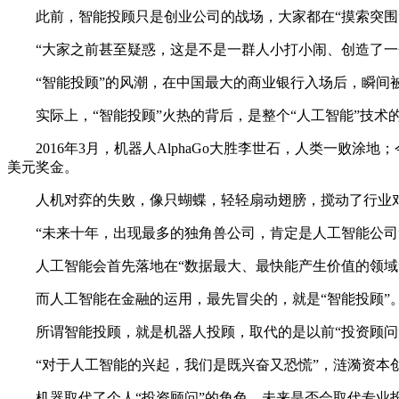
此前，智能投顾只是创业公司的战场，大家都在“摸索突围
“大家之前甚至疑惑，这是不是一群人小打小闹、创造了一个
“智能投顾”的风潮，在中国最大的商业银行入场后，瞬间
实际上，“智能投顾”火热的背后，是整个“人工智能”技术
2016年3月，机器人AlphaGo大胜李世石，人类一败涂地；今年
美元奖金。
人机对弈的失败，像只蝴蝶，轻轻扇动翅膀，搅动了行业对
“未来十年，出现最多的独角兽公司，肯定是人工智能公司”
人工智能会首先落地在“数据最大、最快能产生价值的领域”
而人工智能在金融的运用，最先冒尖的，就是“智能投顾”
所谓智能投顾，就是机器人投顾，取代的是以前“投资顾问
“对于人工智能的兴起，我们是既兴奋又恐慌”，涟漪资本创
机器取代了个人“投资顾问”的角色，未来是否会取代专业投