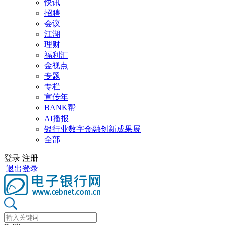
快讯
招聘
会议
江湖
理财
福利汇
金视点
专题
专栏
宣传年
BANK帮
AI播报
银行业数字金融创新成果展
全部
登录
注册
退出登录