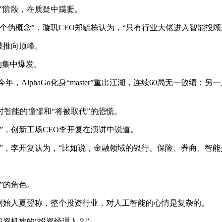
”阶段，在质疑中蹒跚。
伪概念”，璇玑CEO郑毓栋认为，“只有行业大佬进入智能投顾
被推向顶峰。
的集中爆发。
，AlphaGo化身“master”重出江湖，连续60局无一败绩；另一
智能的憧憬和“将被取代”的恐慌。
，创新工场CEO李开复在演讲中说道。
，李开复认为，“比如说，金融领域的银行、保险、券商、智
。
”的角色。
始人夏翌称，整个投资行业，对人工智能的心情是复杂的。
资机构的“投资经理人？”