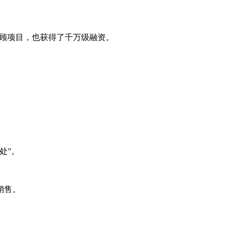
能投顾项目，也获得了千万级融资。
处”。
销售。