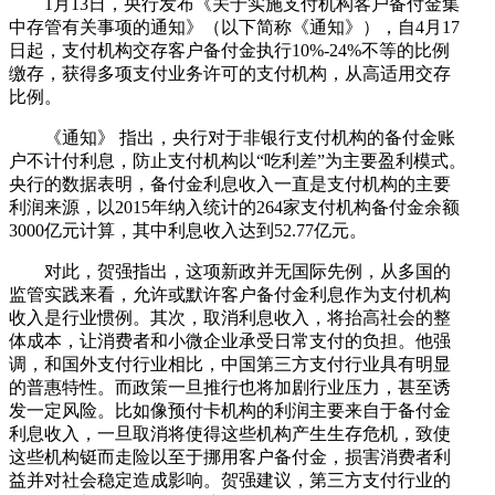
1月13日，央行发布《关于实施支付机构客户备付金集
中存管有关事项的通知》（以下简称《通知》），自4月17
日起，支付机构交存客户备付金执行10%-24%不等的比例
缴存，获得多项支付业务许可的支付机构，从高适用交存
比例。
《通知》 指出，央行对于非银行支付机构的备付金账
户不计付利息，防止支付机构以“吃利差”为主要盈利模式。
央行的数据表明，备付金利息收入一直是支付机构的主要
利润来源，以2015年纳入统计的264家支付机构备付金余额
3000亿元计算，其中利息收入达到52.77亿元。
对此，贺强指出，这项新政并无国际先例，从多国的
监管实践来看，允许或默许客户备付金利息作为支付机构
收入是行业惯例。其次，取消利息收入，将抬高社会的整
体成本，让消费者和小微企业承受日常支付的负担。他强
调，和国外支付行业相比，中国第三方支付行业具有明显
的普惠特性。而政策一旦推行也将加剧行业压力，甚至诱
发一定风险。比如像预付卡机构的利润主要来自于备付金
利息收入，一旦取消将使得这些机构产生生存危机，致使
这些机构铤而走险以至于挪用客户备付金，损害消费者利
益并对社会稳定造成影响。贺强建议，第三方支付行业的