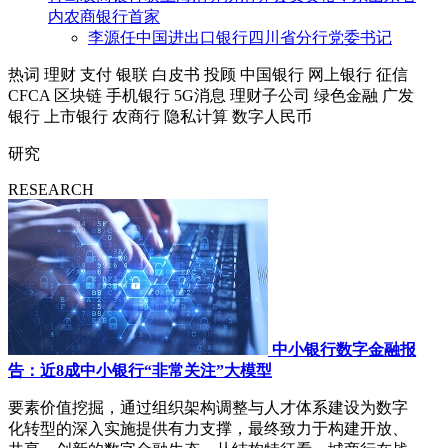
内农商银行首家
李源任中国进出口银行四川省分行党委书记
热词
理财
支付
银联
白皮书
投顾
中国银行
网上银行
征信
CFCA
区块链
手机银行
5G消息
理财子公司
绿色金融
广发
银行
上市银行
农商行
隐私计算
数字人民币
研究
RESEARCH
中小银行数字金融报
告：近8成中小银行“非常关注”大模型
要素价值挖掘，通过组织架构调整与人才体系建设为数字
化转型的深入实施提供有力支撑，最终致力于构建开放、