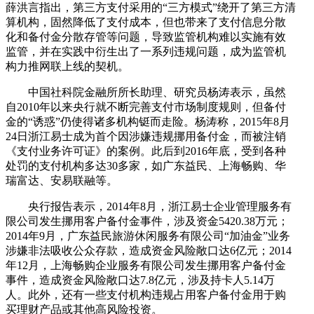
薛洪言指出，第三方支付采用的“三方模式”绕开了第三方清
算机构，固然降低了支付成本，但也带来了支付信息分散
化和备付金分散存管等问题，导致监管机构难以实施有效
监管，并在实践中衍生出了一系列违规问题，成为监管机
构力推网联上线的契机。
中国社科院金融所所长助理、研究员杨涛表示，虽然
自2010年以来央行就不断完善支付市场制度规则，但备付
金的“诱惑”仍使得诸多机构铤而走险。杨涛称，2015年8月
24日浙江易士成为首个因涉嫌违规挪用备付金，而被注销
《支付业务许可证》的案例。此后到2016年底，受到各种
处罚的支付机构多达30多家，如广东益民、上海畅购、华
瑞富达、安易联融等。
央行报告表示，2014年8月，浙江易士企业管理服务有
限公司发生挪用客户备付金事件，涉及资金5420.38万元；
2014年9月，广东益民旅游休闲服务有限公司“加油金”业务
涉嫌非法吸收公众存款，造成资金风险敞口达6亿元；2014
年12月，上海畅购企业服务有限公司发生挪用客户备付金
事件，造成资金风险敞口达7.8亿元，涉及持卡人5.14万
人。此外，还有一些支付机构违规占用客户备付金用于购
买理财产品或其他高风险投资。