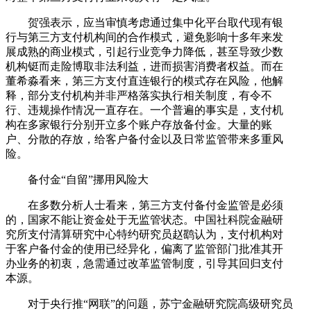
贺强表示，应当审慎考虑通过集中化平台取代现有银
行与第三方支付机构间的合作模式，避免影响十多年来发
展成熟的商业模式，引起行业竞争力降低，甚至导致少数
机构铤而走险博取非法利益，进而损害消费者权益。而在
董希淼看来，第三方支付直连银行的模式存在风险，他解
释，部分支付机构并非严格落实执行相关制度，有令不
行、违规操作情况一直存在。一个普遍的事实是，支付机
构在多家银行分别开立多个账户存放备付金。大量的账
户、分散的存放，给客户备付金以及日常监管带来多重风
险。
备付金“自留”挪用风险大
在多数分析人士看来，第三方支付备付金监管是必须
的，国家不能让资金处于无监管状态。中国社科院金融研
究所支付清算研究中心特约研究员赵鹞认为，支付机构对
于客户备付金的使用已经异化，偏离了监管部门批准其开
办业务的初衷，急需通过改革监管制度，引导其回归支付
本源。
对于央行推“网联”的问题，苏宁金融研究院高级研究员