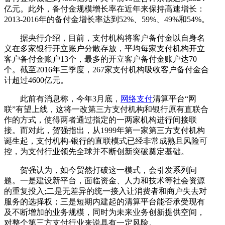
亿元。此外，备付金规模增长率在近年来保持高速增长：
2013-2016年的备付金增长率达到52%、59%、49%和54%。
据央行介绍，目前，支付机构将客户备付金以自身名
义在多家银行开立账户分散存放，平均每家支付机构开立
客户备付金账户13个，最多的开立客户备付金账户达70
个。截至2016年三季度，267家支付机构吸收客户备付金合
计超过4600亿元。
此前有消息称，今年3月底，
网络支付
清算平台“网
联”有望上线，这将一改第三方支付机构和银行原有直联合
作的方式，使得两者通过指定的一两家机构进行间接联
接。而对此，贺强指出，从1999年第一家第三方支付机构
诞生起，支付机构-银行的直联模式已经非常成熟且风险可
控，为支付行业领先全球并不断创新突破奠定基础。
贺强认为，如今贸然打破这一模式，会引发系列问
题。一是建设新平台，面临资金、人力和技术等社会资源
的重复投入;二是无差异的统一接入让消费者和商户失去对
服务的选择权；三是短期内建起的清算平台能否承受现有
及不断增加的业务规模，同时为未来业务创新提供空间，
对整个第三方支付行业来说具有一定风险。