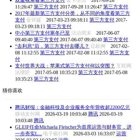
双重视角看第三方支付
金卡生活
2017-09-28
11:26:47
第三方支付
2017-09-28 11:26:47
第三方支付
2017年最新第三方支付分类，从不同的角度看第三方
支付
金评媒
2017-03-23 09:18:11
第三方支付
2017-
03-23 09:18:11
第三方支付
中小第三方支付寒冬已至
法治周末
2017-06-07
09:40:40
第三方支付
2017-06-07 09:40:40
第三方支付
“去利息”后，第三方支付去哪儿？
亿欧网
2017-02-
08 11:12:55
第三方支付
2017-02-08 11:12:55
第三方支
付
支付世界大战：苹果式第三方支付何以突围？
互联网
法律匠
2017-05-08 10:35:23
第三方支付
2017-05-08
10:35:23
第三方支付
猜你喜欢
腾讯财报：金融科技及企业服务全年营收超2200亿元
移动支付网
2026-03-19 10:03:48
腾讯
2026-03-19
10:03:48
腾讯
GLEIF任命Michaela Fleischer为首席运营与财务官，进
一步夯实L...
电子银行网
2026-03-03 16:33:07
运营