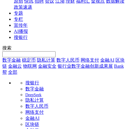
原创
快讯
招聘
会议
江湖
理财
福利汇
金视点
数据解读
政策速递
专题
专栏
宣传年
AI播报
搜银行
搜索
数字金融
稳定币
隐私计算
数字人民币
网络支付
金融AI
区块
链
金融云
物联网
金融安全
银行业数字金融创新成果展
Bank
帮
全部
搜银行
数字金融
DeepSeek
隐私计算
数字人民币
网络支付
金融AI
区块链