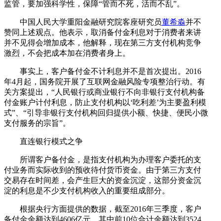
监管，要加强科学性，保障“管而不死，活而不乱”。
中国人民大学重阳金融研究院客座研究员
董希淼
并不
赞同上述观点。他表示，取消备付金利息对于消费者来讲
并不见得会增加成本，他解释，现在第三方支付机构竞争
激烈，不会把成本加在消费者身上。
事实上，客户备付金不计利息并不是首次提出。2016
年4月起，国务院开展了互联网金融风险专项整治行动。有
关方案提出，“人民银行或商业银行不向非银行支付机构备
付金账户计付利息，防止支付机构以‘吃利差’为主要盈利模
式”、“引导非银行支付机构回归提供小额、快捷、便民小微
支付服务的宗旨”。
直连银行模式之争
所谓客户备付金，是指支付机构为办理客户委托的支
付业务而实际收到的预收待付货币资金。由于第三方支付
交易存在时间差，会产生巨大的资金沉淀，这部分资金沉
淀的利息是不少支付机构收入的重要组成部分。
根据央行方面提供的数据，截至2016年三季度，客户
备付金余额达到4606亿元，其中前10位合计余额达到3524