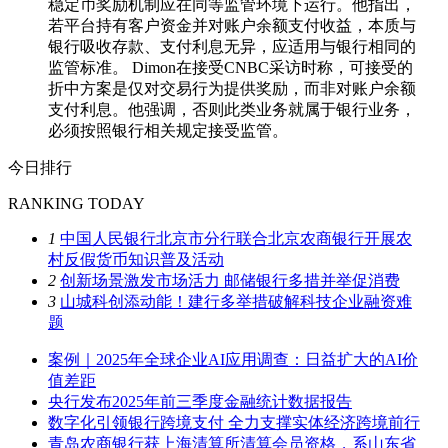
稳定币奖励机制应在同等监管环境下运行。他指出，
若平台持有客户资金并对账户余额支付收益，本质与
银行吸收存款、支付利息无异，应适用与银行相同的
监管标准。 Dimon在接受CNBC采访时称，可接受的
折中方案是仅对交易行为提供奖励，而非对账户余额
支付利息。他强调，否则此类业务就属于银行业务，
必须按照银行相关规定接受监管。
今日排行
RANKING TODAY
1
中国人民银行北京市分行联合北京农商银行开展农
村反假货币知识普及活动
2
创新场景激发市场活力 邮储银行多措并举促消费
3
山城科创添动能！建行多举措破解科技企业融资难
题
案例｜2025年全球企业AI应用调查：日益扩大的AI价
值差距
央行发布2025年前三季度金融统计数据报告
数字化引领银行跨境支付 全力支撑实体经济跨境前行
青岛农商银行获上海清算所清算会员资格，系山东省