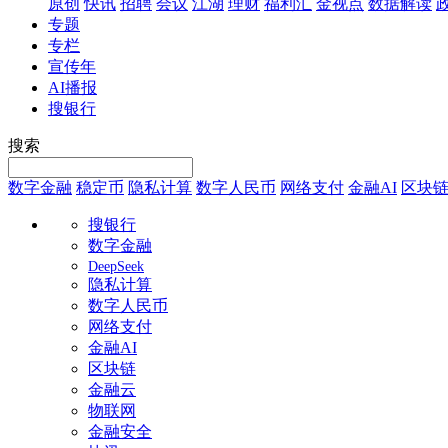
原创
快讯
招聘
会议
江湖
理财
福利汇
金视点
数据解读
专题
专栏
宣传年
AI播报
搜银行
搜索
数字金融
稳定币
隐私计算
数字人民币
网络支付
金融AI
区块
搜银行
数字金融
DeepSeek
隐私计算
数字人民币
网络支付
金融AI
区块链
金融云
物联网
金融安全