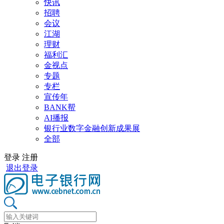
快讯
招聘
会议
江湖
理财
福利汇
金视点
专题
专栏
宣传年
BANK帮
AI播报
银行业数字金融创新成果展
全部
登录
注册
退出登录