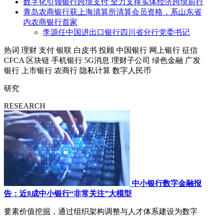
数字化引领银行跨境支付 全力支撑实体经济跨境前行
青岛农商银行获上海清算所清算会员资格，系山东省
内农商银行首家
李源任中国进出口银行四川省分行党委书记
热词
理财
支付
银联
白皮书
投顾
中国银行
网上银行
征信
CFCA
区块链
手机银行
5G消息
理财子公司
绿色金融
广发
银行
上市银行
农商行
隐私计算
数字人民币
研究
RESEARCH
中小银行数字金融报
告：近8成中小银行“非常关注”大模型
要素价值挖掘，通过组织架构调整与人才体系建设为数字