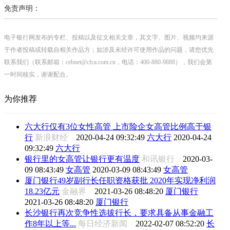
免责声明：
电子银行网发布的专栏、投稿以及征文相关文章，其文字、图片、视频均来源
于作者投稿或转载自相关作品方；如涉及未经许可使用作品的问题，请您优先
联系我们（联系邮箱：cebnet@cfca.com.cn，电话：400-880-9888），我们会第
一时间核实，谢谢配合。
为你推荐
六大行仅有3位女性高管 上市险企女高管比例高于银
行
新浪财经
2020-04-24 09:32:49
六大行
2020-04-24
09:32:49
六大行
银行里的女高管让银行更有温度
和讯银行
2020-03-
09 08:43:49
女高管
2020-03-09 08:43:49
女高管
厦门银行49岁副行长任职资格获批 2020年实现净利润
18.23亿元
金融界
2021-03-26 08:48:20
厦门银行
2021-03-26 08:48:20
厦门银行
长沙银行再次竞争性选拔行长，要求具备从事金融工
作8年以上等...
每日经济新闻
2022-02-07 08:52:20
长