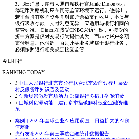
3月3日消息，摩根大通首席执行官Jamie Dimon表示，
稳定币奖励机制应在同等监管环境下运行。他指出，
若平台持有客户资金并对账户余额支付收益，本质与
银行吸收存款、支付利息无异，应适用与银行相同的
监管标准。 Dimon在接受CNBC采访时称，可接受的
折中方案是仅对交易行为提供奖励，而非对账户余额
支付利息。他强调，否则此类业务就属于银行业务，
必须按照银行相关规定接受监管。
今日排行
RANKING TODAY
1
中国人民银行北京市分行联合北京农商银行开展农
村反假货币知识普及活动
2
创新场景激发市场活力 邮储银行多措并举促消费
3
山城科创添动能！建行多举措破解科技企业融资难
题
案例｜2025年全球企业AI应用调查：日益扩大的AI价
值差距
央行发布2025年前三季度金融统计数据报告