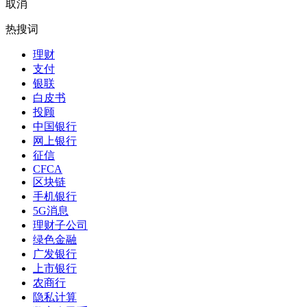
取消
热搜词
理财
支付
银联
白皮书
投顾
中国银行
网上银行
征信
CFCA
区块链
手机银行
5G消息
理财子公司
绿色金融
广发银行
上市银行
农商行
隐私计算