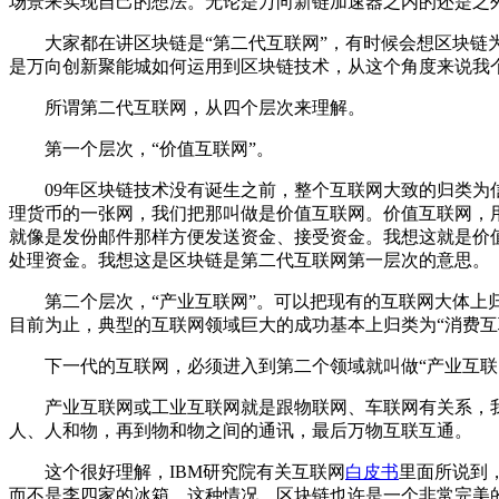
场景来实现自己的想法。无论是万向新链加速器之内的还是之
大家都在讲区块链是“第二代互联网”，有时候会想区块链为
是万向创新聚能城如何运用到区块链技术，从这个角度来说我
所谓第二代互联网，从四个层次来理解。
第一个层次，“价值互联网”。
09年区块链技术没有诞生之前，整个互联网大致的归类为信
理货币的一张网，我们把那叫做是价值互联网。价值互联网，
就像是发份邮件那样方便发送资金、接受资金。我想这就是价
处理资金。我想这是区块链是第二代互联网第一层次的意思。
第二个层次，“产业互联网”。可以把现有的互联网大体上归
目前为止，典型的互联网领域巨大的成功基本上归类为“消费互
下一代的互联网，必须进入到第二个领域就叫做“产业互联网
产业互联网或工业互联网就是跟物联网、车联网有关系，我
人、人和物，再到物和物之间的通讯，最后万物互联互通。
这个很好理解，IBM研究院有关互联网
白皮书
里面所说到
而不是李四家的冰箱。这种情况，区块链也许是一个非常完美