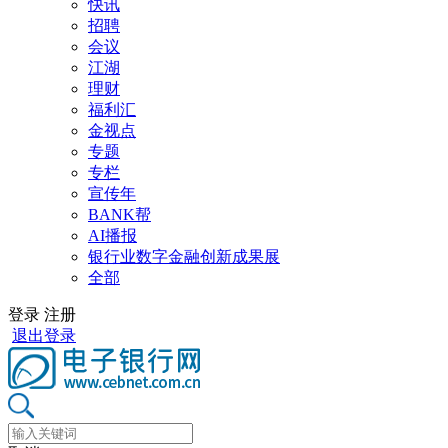
快讯
招聘
会议
江湖
理财
福利汇
金视点
专题
专栏
宣传年
BANK帮
AI播报
银行业数字金融创新成果展
全部
登录
注册
退出登录