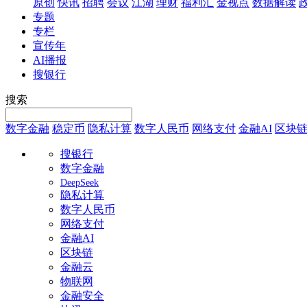
原创
快讯
招聘
会议
江湖
理财
福利汇
金视点
数据解读
专题
专栏
宣传年
AI播报
搜银行
搜索
数字金融
稳定币
隐私计算
数字人民币
网络支付
金融AI
区块
搜银行
数字金融
DeepSeek
隐私计算
数字人民币
网络支付
金融AI
区块链
金融云
物联网
金融安全