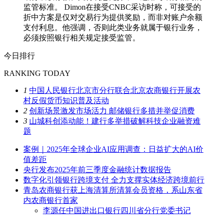
监管标准。 Dimon在接受CNBC采访时称，可接受的
折中方案是仅对交易行为提供奖励，而非对账户余额
支付利息。他强调，否则此类业务就属于银行业务，
必须按照银行相关规定接受监管。
今日排行
RANKING TODAY
1
中国人民银行北京市分行联合北京农商银行开展农
村反假货币知识普及活动
2
创新场景激发市场活力 邮储银行多措并举促消费
3
山城科创添动能！建行多举措破解科技企业融资难
题
案例｜2025年全球企业AI应用调查：日益扩大的AI价
值差距
央行发布2025年前三季度金融统计数据报告
数字化引领银行跨境支付 全力支撑实体经济跨境前行
青岛农商银行获上海清算所清算会员资格，系山东省
内农商银行首家
李源任中国进出口银行四川省分行党委书记