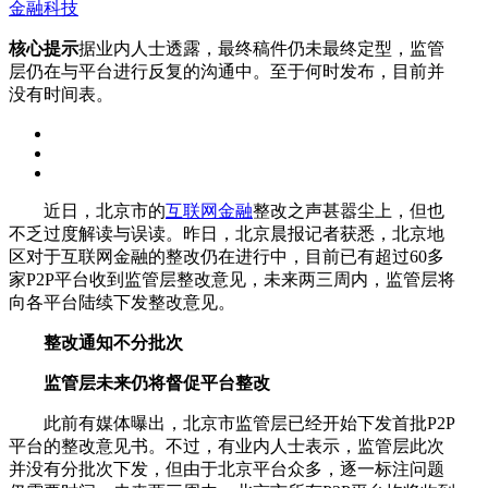
金融科技
核心提示
据业内人士透露，最终稿件仍未最终定型，监管
层仍在与平台进行反复的沟通中。至于何时发布，目前并
没有时间表。
近日，北京市的
互联网金融
整改之声甚嚣尘上，但也
不乏过度解读与误读。昨日，北京晨报记者获悉，北京地
区对于互联网金融的整改仍在进行中，目前已有超过60多
家P2P平台收到监管层整改意见，未来两三周内，监管层将
向各平台陆续下发整改意见。
整改通知不分批次
监管层未来仍将督促平台整改
此前有媒体曝出，北京市监管层已经开始下发首批P2P
平台的整改意见书。不过，有业内人士表示，监管层此次
并没有分批次下发，但由于北京平台众多，逐一标注问题