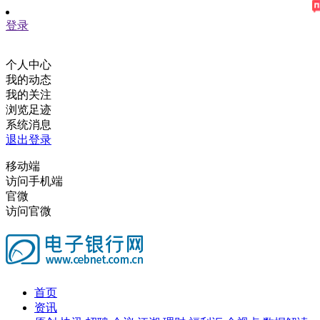
登录
个人中心
我的动态
我的关注
浏览足迹
系统消息
退出登录
移动端
访问手机端
官微
访问官微
首页
资讯