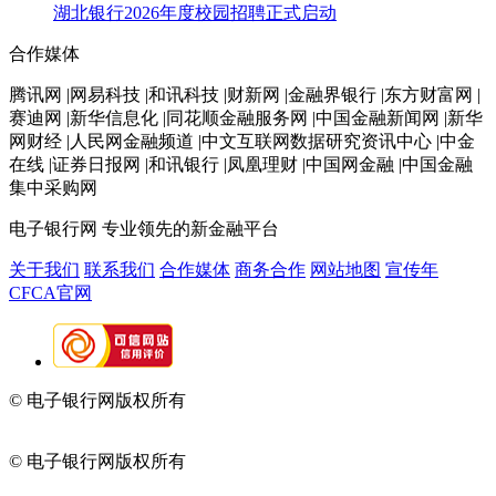
湖北银行2026年度校园招聘正式启动
合作媒体
腾讯网 |网易科技 |和讯科技 |财新网 |金融界银行 |东方财富网 |
赛迪网 |新华信息化 |同花顺金融服务网 |中国金融新闻网 |新华
网财经 |人民网金融频道 |中文互联网数据研究资讯中心 |中金
在线 |证券日报网 |和讯银行 |凤凰理财 |中国网金融 |中国金融
集中采购网
电子银行网
专业领先的新金融平台
关于我们
联系我们
合作媒体
商务合作
网站地图
宣传年
CFCA官网
© 电子银行网版权所有
京ICP备05045998号-2
京公网安备
11010202009082
© 电子银行网版权所有
京ICP备05045998号-2
京公网安备
11010202009082