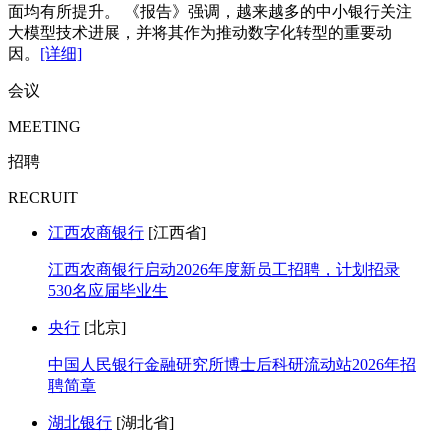
面均有所提升。 《报告》强调，越来越多的中小银行关注
大模型技术进展，并将其作为推动数字化转型的重要动
因。
[详细]
会议
MEETING
招聘
RECRUIT
江西农商银行
[江西省]
江西农商银行启动2026年度新员工招聘，计划招录
530名应届毕业生
央行
[北京]
中国人民银行金融研究所博士后科研流动站2026年招
聘简章
湖北银行
[湖北省]