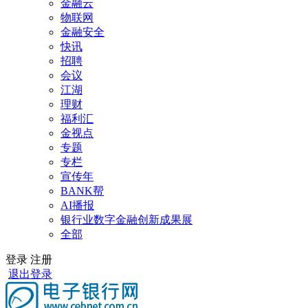
金融云
物联网
金融安全
快讯
招聘
会议
江湖
理财
福利汇
金视点
专题
专栏
宣传年
BANK帮
AI播报
银行业数字金融创新成果展
全部
登录
注册
退出登录