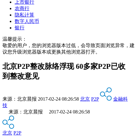
上市银行
农商行
隐私计算
数字人民币
银行
温馨提示：
敬爱的用户，您的浏览器版本过低，会导致页面浏览异常，建
议您升级浏览器版本或更换其他浏览器打开。
北京P2P整改脉络浮现 60多家P2P已收
到整改意见
来源：
北京晨报
2017-02-24 08:26:58
北京
P2P
金融科
技
来源：北京晨报 2017-02-24 08:26:58
北京
P2P