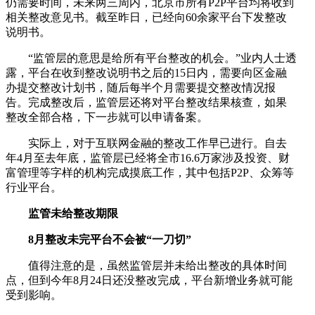
仍需要时间，未来两三周内，北京市所有P2P平台均将收到
相关整改意见书。截至昨日，已经向60余家平台下发整改
说明书。
“监管层的意思是给所有平台整改的机会。”业内人士透
露，平台在收到整改说明书之后的15日内，需要向区金融
办提交整改计划书，随后每半个月需要提交整改情况报
告。完成整改后，监管层还将对平台整改结果核查，如果
整改全部合格，下一步就可以申请备案。
实际上，对于互联网金融的整改工作早已进行。自去
年4月至去年底，监管层已经将全市16.6万家涉及投资、财
富管理等字样的机构完成摸底工作，其中包括P2P、众筹等
行业平台。
监管未给整改期限
8月整改未完平台不会被“一刀切”
值得注意的是，虽然监管层并未给出整改的具体时间
点，但到今年8月24日还没整改完成，平台新增业务就可能
受到影响。