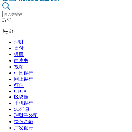
取消
热搜词
理财
支付
银联
白皮书
投顾
中国银行
网上银行
征信
CFCA
区块链
手机银行
5G消息
理财子公司
绿色金融
广发银行