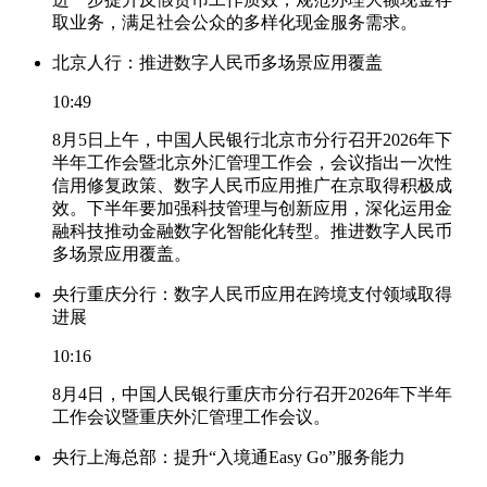
取业务，满足社会公众的多样化现金服务需求。
北京人行：推进数字人民币多场景应用覆盖
10:49
8月5日上午，中国人民银行北京市分行召开2026年下
半年工作会暨北京外汇管理工作会，会议指出一次性
信用修复政策、数字人民币应用推广在京取得积极成
效。下半年要加强科技管理与创新应用，深化运用金
融科技推动金融数字化智能化转型。推进数字人民币
多场景应用覆盖。
央行重庆分行：数字人民币应用在跨境支付领域取得
进展
10:16
8月4日，中国人民银行重庆市分行召开2026年下半年
工作会议暨重庆外汇管理工作会议。
央行上海总部：提升“入境通Easy Go”服务能力