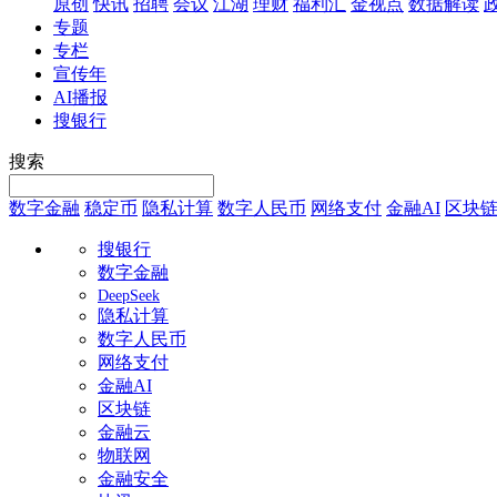
原创
快讯
招聘
会议
江湖
理财
福利汇
金视点
数据解读
专题
专栏
宣传年
AI播报
搜银行
搜索
数字金融
稳定币
隐私计算
数字人民币
网络支付
金融AI
区块
搜银行
数字金融
DeepSeek
隐私计算
数字人民币
网络支付
金融AI
区块链
金融云
物联网
金融安全