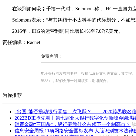
在谈到如何吸引千禧一代时，Solomons称，IHG一直努
Solomons表示：“与其纠结于不太科学的代际划分，不如
2016年，IHG的运营利润同比增长4%至7.07亿美元。
责任编辑：Rachel
免责声明：
电子银行网发布的专栏、投稿以及征文相关文章，其文字、图片、视
9888），我们会第一时间核实，谢谢配合。
为你推荐
“出圈”能否撬动银行零售二次飞跃？ ——2020跨界联名信用
2022BDIE抢先看丨第七届亚太银行数字化创新峰会圆满
消费金融“三国杀”，银行要凭什么占领下一个制高点？
信息安全周报|11项网络安全国标发布 人脸识别技术法律缺口