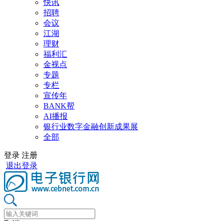
快讯
招聘
会议
江湖
理财
福利汇
金视点
专题
专栏
宣传年
BANK帮
AI播报
银行业数字金融创新成果展
全部
登录
注册
退出登录