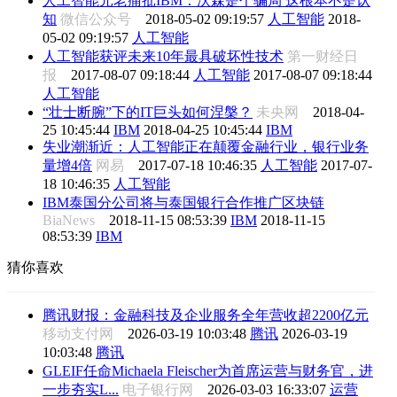
人工智能元老痛批IBM：沃森是个骗局 这根本不是认
知
微信公众号
2018-05-02 09:19:57
人工智能
2018-
05-02 09:19:57
人工智能
人工智能获评未来10年最具破坏性技术
第一财经日
报
2017-08-07 09:18:44
人工智能
2017-08-07 09:18:44
人工智能
“壮士断腕”下的IT巨头如何涅槃？
未央网
2018-04-
25 10:45:44
IBM
2018-04-25 10:45:44
IBM
失业潮渐近：人工智能正在颠覆金融行业，银行业务
量增4倍
网易
2017-07-18 10:46:35
人工智能
2017-07-
18 10:46:35
人工智能
IBM泰国分公司将与泰国银行合作推广区块链
BiaNews
2018-11-15 08:53:39
IBM
2018-11-15
08:53:39
IBM
猜你喜欢
腾讯财报：金融科技及企业服务全年营收超2200亿元
移动支付网
2026-03-19 10:03:48
腾讯
2026-03-19
10:03:48
腾讯
GLEIF任命Michaela Fleischer为首席运营与财务官，进
一步夯实L...
电子银行网
2026-03-03 16:33:07
运营