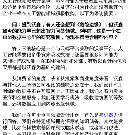
人工智能领域展开竞争，IBM内部关于应该重点拓展消费市
场还是企业市场的争论，以及该公司为什么而没有像其他
企业一样在人工智能领域积极收购。以下为采访摘要：
问：提到沃森，有人还会想到《危险边缘》，但沃森
如今的能力早已超出智力问答领域。6年前，这是一个在
IBM数据中心里的研究项目，他现在都包含哪些内容？
答：它的核心是一个与云端平台关联的沃森平台。人
工智能需要很多带宽来吸收数据，还需要很多计算能力
来“推理”或预测。在IBM的内部和外部，有数以百计的优秀
应用都是以沃森为基础构建的。
从消费者的角度，或者从搜索和商业角度来看，沃森
与其他人工智能公司相比的独特之处在于，我们设计时所
围绕的数据并不在互联网上。正因如此，我们才着力发展
医疗和金融服务，我们还要学习税法，吸收建筑图纸等数
据，还将数据应用到内容出版领域。
我们正在每个垂直领域设计用例。首先是与
机器人
进
行问答。我们在特定领域拥有深厚的知识储备。其次是发
现，比如怎样搜索基因序列或临床试验，或者学习税法。
第三，学习规则，这对合规、审计和反洗钱活动非常重