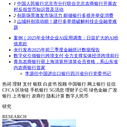
1
中国人民银行北京市分行联合北京农商银行开展农
村反假货币知识普及活动
2
创新场景激发市场活力 邮储银行多措并举促消费
3
山城科创添动能！建行多举措破解科技企业融资难
题
案例｜2025年全球企业AI应用调查：日益扩大的AI价
值差距
央行发布2025年前三季度金融统计数据报告
数字化引领银行跨境支付 全力支撑实体经济跨境前行
青岛农商银行获上海清算所清算会员资格，系山东省
内农商银行首家
李源任中国进出口银行四川省分行党委书记
热词
理财
支付
银联
白皮书
投顾
中国银行
网上银行
征信
CFCA
区块链
手机银行
5G消息
理财子公司
绿色金融
广发
银行
上市银行
农商行
隐私计算
数字人民币
研究
RESEARCH