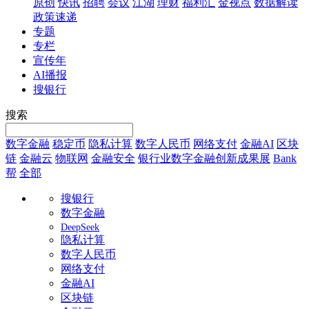
原创
快讯
招聘
会议
江湖
理财
福利汇
金视点
数据解读
政策速递
专题
专栏
宣传年
AI播报
搜银行
搜索
数字金融
稳定币
隐私计算
数字人民币
网络支付
金融AI
区块
链
金融云
物联网
金融安全
银行业数字金融创新成果展
Bank
帮
全部
搜银行
数字金融
DeepSeek
隐私计算
数字人民币
网络支付
金融AI
区块链