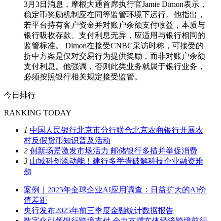
3月3日消息，摩根大通首席执行官Jamie Dimon表示，
稳定币奖励机制应在同等监管环境下运行。他指出，
若平台持有客户资金并对账户余额支付收益，本质与
银行吸收存款、支付利息无异，应适用与银行相同的
监管标准。 Dimon在接受CNBC采访时称，可接受的
折中方案是仅对交易行为提供奖励，而非对账户余额
支付利息。他强调，否则此类业务就属于银行业务，
必须按照银行相关规定接受监管。
今日排行
RANKING TODAY
1
中国人民银行北京市分行联合北京农商银行开展农
村反假货币知识普及活动
2
创新场景激发市场活力 邮储银行多措并举促消费
3
山城科创添动能！建行多举措破解科技企业融资难
题
案例｜2025年全球企业AI应用调查：日益扩大的AI价
值差距
央行发布2025年前三季度金融统计数据报告
数字化引领银行跨境支付 全力支撑实体经济跨境前行