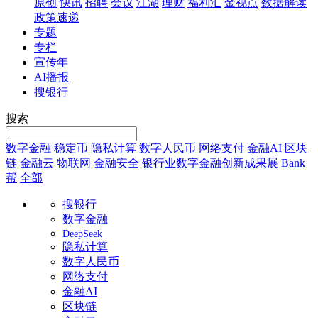
原创
快讯
招聘
会议
江湖
理财
福利汇
金视点
数据解读
政策速递
专题
专栏
宣传年
AI播报
搜银行
搜索
数字金融
稳定币
隐私计算
数字人民币
网络支付
金融AI
区块
链
金融云
物联网
金融安全
银行业数字金融创新成果展
Bank
帮
全部
搜银行
数字金融
DeepSeek
隐私计算
数字人民币
网络支付
金融AI
区块链