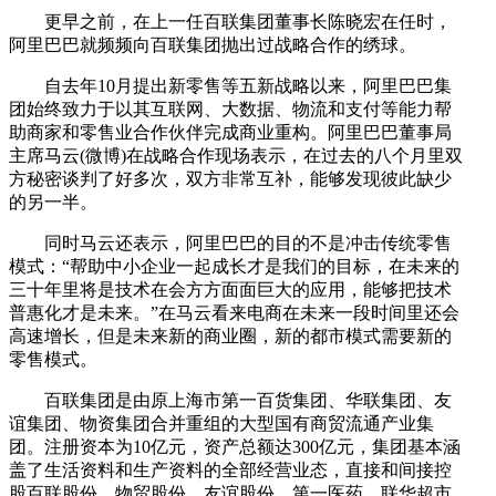
更早之前，在上一任百联集团董事长陈晓宏在任时，
阿里巴巴就频频向百联集团抛出过战略合作的绣球。
自去年10月提出新零售等五新战略以来，阿里巴巴集
团始终致力于以其互联网、大数据、物流和支付等能力帮
助商家和零售业合作伙伴完成商业重构。阿里巴巴董事局
主席马云(微博)在战略合作现场表示，在过去的八个月里双
方秘密谈判了好多次，双方非常互补，能够发现彼此缺少
的另一半。
同时马云还表示，阿里巴巴的目的不是冲击传统零售
模式：“帮助中小企业一起成长才是我们的目标，在未来的
三十年里将是技术在会方方面面巨大的应用，能够把技术
普惠化才是未来。”在马云看来电商在未来一段时间里还会
高速增长，但是未来新的商业圈，新的都市模式需要新的
零售模式。
百联集团是由原上海市第一百货集团、华联集团、友
谊集团、物资集团合并重组的大型国有商贸流通产业集
团。注册资本为10亿元，资产总额达300亿元，集团基本涵
盖了生活资料和生产资料的全部经营业态，直接和间接控
股百联股份、物贸股份、友谊股份、第一医药、联华超市