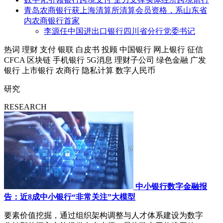
青岛农商银行获上海清算所清算会员资格，系山东省
内农商银行首家
李源任中国进出口银行四川省分行党委书记
热词
理财
支付
银联
白皮书
投顾
中国银行
网上银行
征信
CFCA
区块链
手机银行
5G消息
理财子公司
绿色金融
广发
银行
上市银行
农商行
隐私计算
数字人民币
研究
RESEARCH
中小银行数字金融报
告：近8成中小银行“非常关注”大模型
要素价值挖掘，通过组织架构调整与人才体系建设为数字