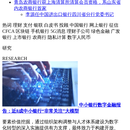
青岛农商银行获上海清算所清算会员资格，系山东省
内农商银行首家
李源任中国进出口银行四川省分行党委书记
热词
理财
支付
银联
白皮书
投顾
中国银行
网上银行
征信
CFCA
区块链
手机银行
5G消息
理财子公司
绿色金融
广发
银行
上市银行
农商行
隐私计算
数字人民币
研究
RESEARCH
中小银行数字金融报
告：近8成中小银行“非常关注”大模型
要素价值挖掘，通过组织架构调整与人才体系建设为数字
化转型的深入实施提供有力支撑，最终致力于构建开放、