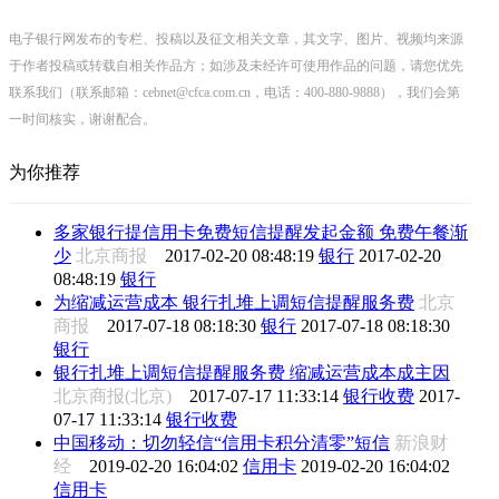
电子银行网发布的专栏、投稿以及征文相关文章，其文字、图片、视频均来源
于作者投稿或转载自相关作品方；如涉及未经许可使用作品的问题，请您优先
联系我们（联系邮箱：cebnet@cfca.com.cn，电话：400-880-9888），我们会第
一时间核实，谢谢配合。
为你推荐
多家银行提信用卡免费短信提醒发起金额 免费午餐渐
少
北京商报
2017-02-20 08:48:19
银行
2017-02-20
08:48:19
银行
为缩减运营成本 银行扎堆上调短信提醒服务费
北京
商报
2017-07-18 08:18:30
银行
2017-07-18 08:18:30
银行
银行扎堆上调短信提醒服务费 缩减运营成本成主因
北京商报(北京)
2017-07-17 11:33:14
银行收费
2017-
07-17 11:33:14
银行收费
中国移动：切勿轻信“信用卡积分清零”短信
新浪财
经
2019-02-20 16:04:02
信用卡
2019-02-20 16:04:02
信用卡