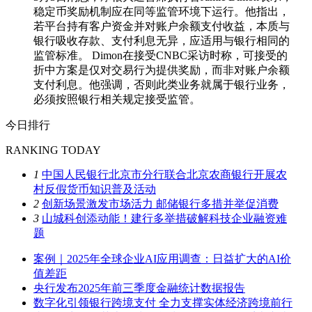
稳定币奖励机制应在同等监管环境下运行。他指出，
若平台持有客户资金并对账户余额支付收益，本质与
银行吸收存款、支付利息无异，应适用与银行相同的
监管标准。 Dimon在接受CNBC采访时称，可接受的
折中方案是仅对交易行为提供奖励，而非对账户余额
支付利息。他强调，否则此类业务就属于银行业务，
必须按照银行相关规定接受监管。
今日排行
RANKING TODAY
1
中国人民银行北京市分行联合北京农商银行开展农
村反假货币知识普及活动
2
创新场景激发市场活力 邮储银行多措并举促消费
3
山城科创添动能！建行多举措破解科技企业融资难
题
案例｜2025年全球企业AI应用调查：日益扩大的AI价
值差距
央行发布2025年前三季度金融统计数据报告
数字化引领银行跨境支付 全力支撑实体经济跨境前行