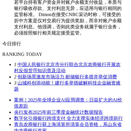
若平台持有客户资金并对账户余额支付收益，本质与
银行吸收存款、支付利息无异，应适用与银行相同的
监管标准。 Dimon在接受CNBC采访时称，可接受的
折中方案是仅对交易行为提供奖励，而非对账户余额
支付利息。他强调，否则此类业务就属于银行业务，
必须按照银行相关规定接受监管。
今日排行
RANKING TODAY
1
中国人民银行北京市分行联合北京农商银行开展农
村反假货币知识普及活动
2
创新场景激发市场活力 邮储银行多措并举促消费
3
山城科创添动能！建行多举措破解科技企业融资难
题
案例｜2025年全球企业AI应用调查：日益扩大的AI价
值差距
央行发布2025年前三季度金融统计数据报告
数字化引领银行跨境支付 全力支撑实体经济跨境前行
青岛农商银行获上海清算所清算会员资格，系山东省
内农商银行首家