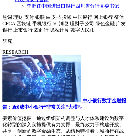
李源任中国进出口银行四川省分行党委书记
热词
理财
支付
银联
白皮书
投顾
中国银行
网上银行
征信
CFCA
区块链
手机银行
5G消息
理财子公司
绿色金融
广发
银行
上市银行
农商行
隐私计算
数字人民币
研究
RESEARCH
中小银行数字金融报
告：近8成中小银行“非常关注”大模型
要素价值挖掘，通过组织架构调整与人才体系建设为数字
化转型的深入实施提供有力支撑，最终致力于构建开放、
共享、创新的数字金融生态。从结构特征看，城商行在战