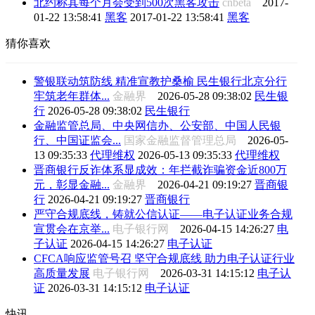
北约称其每个月会受到500次黑客攻击
cnbeta
2017-
01-22 13:58:41
黑客
2017-01-22 13:58:41
黑客
猜你喜欢
警银联动筑防线 精准宣教护桑榆 民生银行北京分行
牢筑老年群体...
金融界
2026-05-28 09:38:02
民生银
行
2026-05-28 09:38:02
民生银行
金融监管总局、中央网信办、公安部、中国人民银
行、中国证监会...
国家金融监督管理总局
2026-05-
13 09:35:33
代理维权
2026-05-13 09:35:33
代理维权
晋商银行反诈体系显成效：年拦截诈骗资金近800万
元，彰显金融...
金融界
2026-04-21 09:19:27
晋商银
行
2026-04-21 09:19:27
晋商银行
严守合规底线，铸就公信认证——电子认证业务合规
宣贯会在京举...
电子银行网
2026-04-15 14:26:27
电
子认证
2026-04-15 14:26:27
电子认证
CFCA响应监管号召 坚守合规底线 助力电子认证行业
高质量发展
电子银行网
2026-03-31 14:15:12
电子认
证
2026-03-31 14:15:12
电子认证
快讯