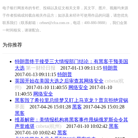
电子银行网发布的专栏、投稿以及征文相关文章，其文字、图片、视频均来源
于作者投稿或转载自相关作品方；如涉及未经许可使用作品的问题，请您优先
联系我们（联系邮箱：cebnet@cfca.com.cn，电话：400-880-9888），我们会第
一时间核实，谢谢配合。
为你推荐
特朗普终于接受三大情报部门结论：有黑客干预美国
大选
第一财经日报
2017-01-13 09:11:15
特朗普
2017-01-13 09:11:15
特朗普
英国开始在美国大选之后审查其网络安全
cnbeta(杭
州)
2017-01-10 11:40:55
网络安全
2017-01-10
11:40:55
网络安全
黑客毁了希拉里总统梦又盯上马克龙？普京拒绝背锅
界面
2017-04-26 15:01:28
黑客
2017-04-26 15:01:28
黑客
维基解密：美情报机构将黑客事件甩锅俄罗斯会令其
声誉难堪
cnbeta(杭州)
2017-01-10 10:02:42
黑客
2017-01-10 10:02:42
黑客