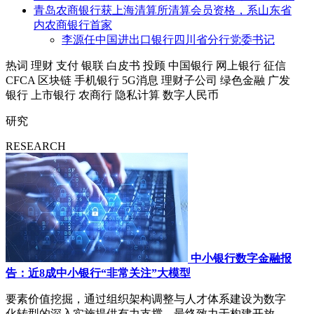
青岛农商银行获上海清算所清算会员资格，系山东省
内农商银行首家
李源任中国进出口银行四川省分行党委书记
热词
理财
支付
银联
白皮书
投顾
中国银行
网上银行
征信
CFCA
区块链
手机银行
5G消息
理财子公司
绿色金融
广发
银行
上市银行
农商行
隐私计算
数字人民币
研究
RESEARCH
中小银行数字金融报
告：近8成中小银行“非常关注”大模型
要素价值挖掘，通过组织架构调整与人才体系建设为数字
化转型的深入实施提供有力支撑，最终致力于构建开放、