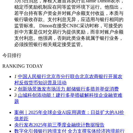
3月3日消息，摩根大通首席执行官Jamie Dimon表示，
稳定币奖励机制应在同等监管环境下运行。他指出，
若平台持有客户资金并对账户余额支付收益，本质与
银行吸收存款、支付利息无异，应适用与银行相同的
监管标准。 Dimon在接受CNBC采访时称，可接受的
折中方案是仅对交易行为提供奖励，而非对账户余额
支付利息。他强调，否则此类业务就属于银行业务，
必须按照银行相关规定接受监管。
今日排行
RANKING TODAY
1
中国人民银行北京市分行联合北京农商银行开展农
村反假货币知识普及活动
2
创新场景激发市场活力 邮储银行多措并举促消费
3
山城科创添动能！建行多举措破解科技企业融资难
题
案例｜2025年全球企业AI应用调查：日益扩大的AI价
值差距
央行发布2025年前三季度金融统计数据报告
数字化引领银行跨境支付 全力支撑实体经济跨境前行