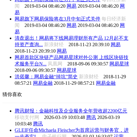
闻
2019-03-04 08:46:20
网易
2019-03-04 08:46:20
网
易
网易旗下网易保险将在3月中旬正式关停
每日经济新
闻
2019-03-04 08:46:20
网易
2019-03-04 08:46:20
网
易
清盘退出！网易将下线网易理财所有产品 12月起不支
持资产查询...
新浪财经
2018-11-23 20:39:10
网易
2018-11-23 20:39:10
网易
网易首款区块链产品网易星球对外公测 上线区块链技
术服务平台N...
凤凰网
2018-09-06 09:30:57
网易星球
2018-09-06 09:30:57
网易星球
洪偌馨：网易金融“掉坑”简史
新浪财经
2018-11-29
08:57:21
网易金融
2018-11-29 08:57:21
网易金融
猜你喜欢
腾讯财报：金融科技及企业服务全年营收超2200亿元
移动支付网
2026-03-19 10:03:48
腾讯
2026-03-19
10:03:48
腾讯
GLEIF任命Michaela Fleischer为首席运营与财务官，进
一步夯实L...
电子银行网
2026-03-03 16:33:07
运营