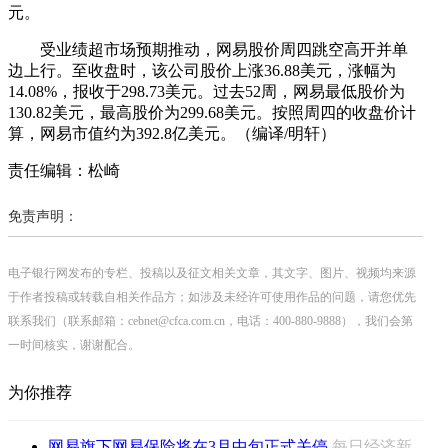
元。
受业绩超市场预期推动，网易股价周四跳空高开并单
边上行。至收盘时，该公司股价上涨36.88美元，涨幅为
14.08%，报收于298.73美元。过去52周，网易最低股价为
130.82美元，最高股价为299.68美元。按照周四的收盘价计
算，网易市值约为392.8亿美元。（编译/明轩）
责任编辑：松崎
免责声明：
电子银行网发布的专栏、投稿以及征文相关文章，其文字、图片、视频均来源
于作者投稿或转载自相关作品方；如涉及未经许可使用作品的问题，请您优先
联系我们（联系邮箱：cebnet@cfca.com.cn，电话：400-880-9888），我们会第
一时间核实，谢谢配合。
为你推荐
网易旗下网易保险将在3月中旬正式关停
每日经济新