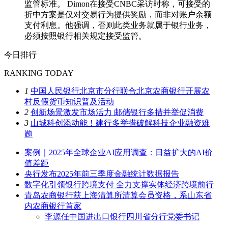
监管标准。 Dimon在接受CNBC采访时称，可接受的
折中方案是仅对交易行为提供奖励，而非对账户余额
支付利息。他强调，否则此类业务就属于银行业务，
必须按照银行相关规定接受监管。
今日排行
RANKING TODAY
1
中国人民银行北京市分行联合北京农商银行开展农
村反假货币知识普及活动
2
创新场景激发市场活力 邮储银行多措并举促消费
3
山城科创添动能！建行多举措破解科技企业融资难
题
案例｜2025年全球企业AI应用调查：日益扩大的AI价
值差距
央行发布2025年前三季度金融统计数据报告
数字化引领银行跨境支付 全力支撑实体经济跨境前行
青岛农商银行获上海清算所清算会员资格，系山东省
内农商银行首家
李源任中国进出口银行四川省分行党委书记