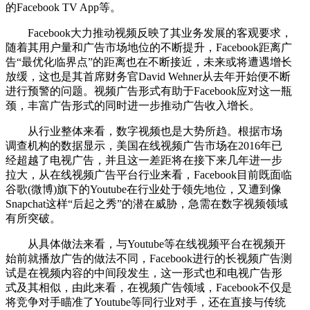
的Facebook TV App等。
Facebook大力推动视频反映了其业务发展的客观要求，
随着其用户量和广告市场地位的不断提升，Facebook距离广
告“最优化临界点”的距离也在不断接近，未来或将遭遇增长
放缓，这也是其首席财务官David Wehner从去年开始便不断
进行预警的问题。视频广告形式有助于Facebook应对这一瓶
颈，丰富广告形式的同时进一步推动广告收入增长。
从行业整体来看，数字视频也是大势所趋。根据市场
调查机构的数据显示，美国在线视频广告市场在2016年已
经超越了电视广告，并且这一差距将在接下来几年进一步
拉大，从在线视频广告平台行业来看，Facebook目前既面临
谷歌(微博)旗下的Youtube在行业处于领先地位，又遭到像
Snapchat这样“后起之秀”的潜在威胁，急需在数字视频领域
有所突破。
从具体做法来看，与Youtube等在线视频平台在视频开
始前就播放广告的做法不同，Facebook进行的长视频广告测
试是在视频内容的中间段发生，这一形式也和电视广告形
式及其相似，由此来看，在视频广告领域，Facebook不仅是
将竞争对手瞄准了Youtube等同行业对手，还在直接与传统