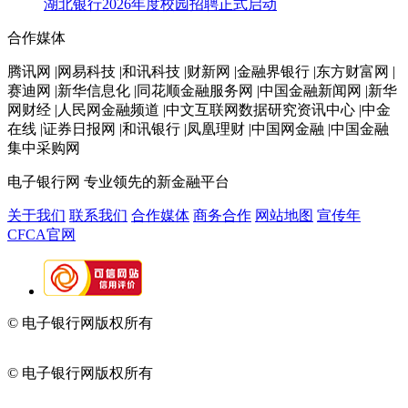
湖北银行2026年度校园招聘正式启动
合作媒体
腾讯网 |网易科技 |和讯科技 |财新网 |金融界银行 |东方财富网 |
赛迪网 |新华信息化 |同花顺金融服务网 |中国金融新闻网 |新华
网财经 |人民网金融频道 |中文互联网数据研究资讯中心 |中金
在线 |证券日报网 |和讯银行 |凤凰理财 |中国网金融 |中国金融
集中采购网
电子银行网
专业领先的新金融平台
关于我们
联系我们
合作媒体
商务合作
网站地图
宣传年
CFCA官网
© 电子银行网版权所有
京ICP备05045998号-2
京公网安备
11010202009082
© 电子银行网版权所有
京ICP备05045998号-2
京公网安备
11010202009082