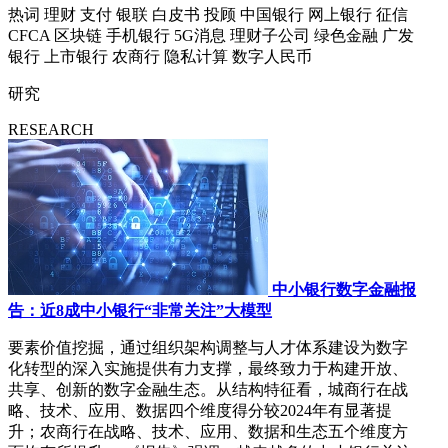
热词
理财
支付
银联
白皮书
投顾
中国银行
网上银行
征信
CFCA
区块链
手机银行
5G消息
理财子公司
绿色金融
广发
银行
上市银行
农商行
隐私计算
数字人民币
研究
RESEARCH
中小银行数字金融报
告：近8成中小银行“非常关注”大模型
要素价值挖掘，通过组织架构调整与人才体系建设为数字
化转型的深入实施提供有力支撑，最终致力于构建开放、
共享、创新的数字金融生态。从结构特征看，城商行在战
略、技术、应用、数据四个维度得分较2024年有显著提
升；农商行在战略、技术、应用、数据和生态五个维度方