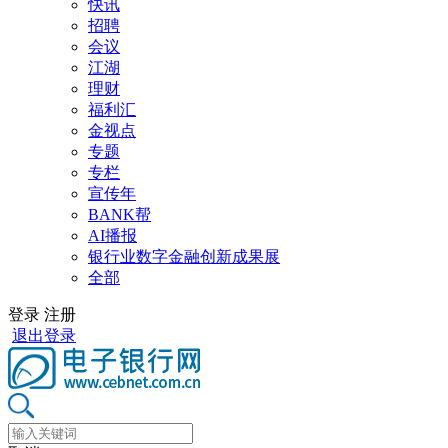
快讯
招聘
会议
江湖
理财
福利汇
金视点
专题
专栏
宣传年
BANK帮
AI播报
银行业数字金融创新成果展
全部
登录
注册
退出登录