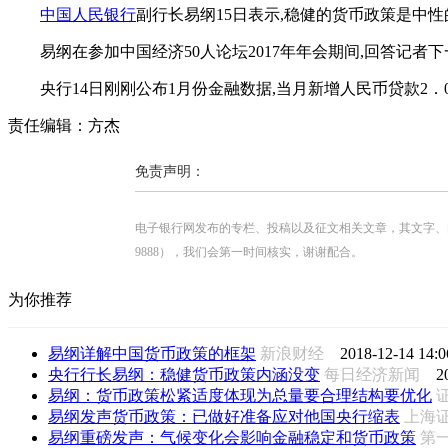
中国人民银行
副行长易纲15日表示,稳健的货币政策是中性
易纲在参加中国经济50人论坛2017年年会期间,回答记者
央行14日刚刚公布1月份金融数据,当月新增人民币贷款2．0
责任编辑：方杰
免责声明：
电子银行网发布的专栏、投稿以及征文相关文章，其文字、图片、视
9888），我们会第一时间核实，谢谢配合。
为你推荐
易纲详解中国货币政策的框架
新浪财经
2018-12-14 14:0
央行行长易纲：稳健货币政策内涵没变
每日经济新闻
2
易纲：货币政策松紧适度体现为总量要合理结构要优化
易纲发声货币政策：已做好准备应对他国央行缩表
上海
易纲重磅发声：气候变化会影响金融稳定和货币政策
第