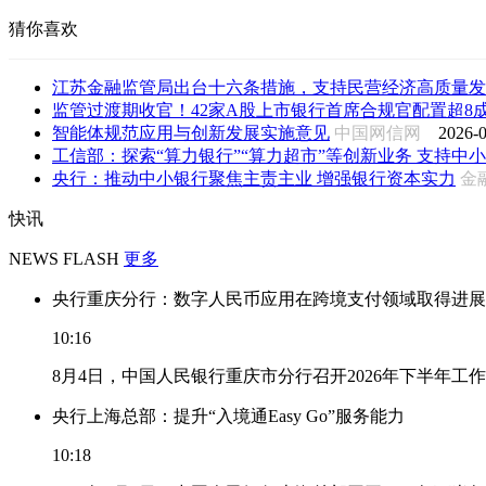
猜你喜欢
江苏金融监管局出台十六条措施，支持民营经济高质量发
监管过渡期收官！42家A股上市银行首席合规官配置超8成落
智能体规范应用与创新发展实施意见
中国网信网
2026-0
工信部：探索“算力银行”“算力超市”等创新业务 支持中小企
央行：推动中小银行聚焦主责主业 增强银行资本实力
金
快讯
NEWS FLASH
更多
央行重庆分行：数字人民币应用在跨境支付领域取得进展
10:16
8月4日，中国人民银行重庆市分行召开2026年下半年
央行上海总部：提升“入境通Easy Go”服务能力
10:18