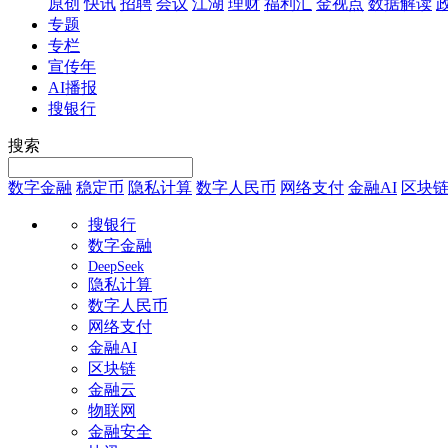
原创
快讯
招聘
会议
江湖
理财
福利汇
金视点
数据解读
专题
专栏
宣传年
AI播报
搜银行
搜索
数字金融
稳定币
隐私计算
数字人民币
网络支付
金融AI
区块
搜银行
数字金融
DeepSeek
隐私计算
数字人民币
网络支付
金融AI
区块链
金融云
物联网
金融安全