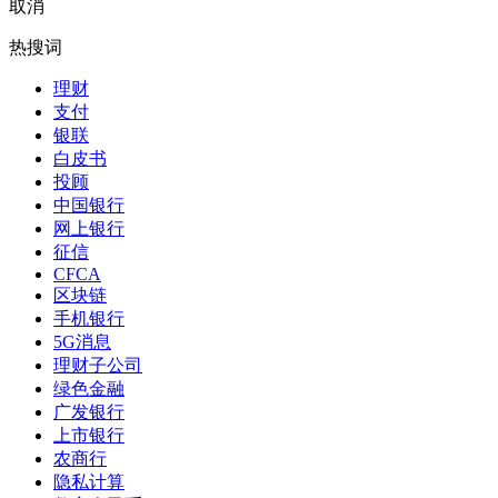
取消
热搜词
理财
支付
银联
白皮书
投顾
中国银行
网上银行
征信
CFCA
区块链
手机银行
5G消息
理财子公司
绿色金融
广发银行
上市银行
农商行
隐私计算