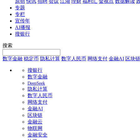
原创
快讯
招聘
会议
江湖
理财
福利汇
金视点
数据解读
专题
专栏
宣传年
AI播报
搜银行
搜索
数字金融
稳定币
隐私计算
数字人民币
网络支付
金融AI
区块
搜银行
数字金融
DeepSeek
隐私计算
数字人民币
网络支付
金融AI
区块链
金融云
物联网
金融安全