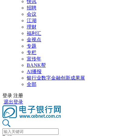
快讯
招聘
会议
江湖
理财
福利汇
金视点
专题
专栏
宣传年
BANK帮
AI播报
银行业数字金融创新成果展
全部
登录
注册
退出登录