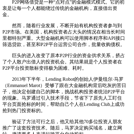
P2P网络借贷是一种“点对点”的金融模式模式。它的初
衷是让每一个人都能绕过传统的金融机构，直接借出资
金。
然而，随着行业发展，不断开始有机构投资者参与到
P2P市场。在美国，机构投资者占大头的情况在相当长时间
里都特别严重。大型金融机构可以使用脚本程序和API接口
筛选贷款，甚至和P2P平台运营公司合作，批量收购债权。
巨头的进入改变了原本P2P行业的资金供求关系，挤占
了个人散户出借人的投资机会。其结果就是个人投资者在
P2P平台投资散标变得极为困难、耗时。
2013年下半年，Lending Robot的创始人伊曼纽尔·马罗
（Emmanuel Marot）受够了跟在大金融机构背后吃灰的苦日
子，他决定创建自己的脚本，挑战机构投资者统治P2P平台
的现象。马罗通过引入技术手段，节省下了原先人工盯住
平台页面抢标的时间，帮助自己个人在Lending Club上成功
抢到热门投资标的。
验证了方法可行之后，他又给其他70多位投资人朋友
推广了这套投资技术。随后，马罗决定购买域名，建立网