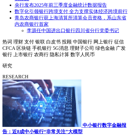
央行发布2025年前三季度金融统计数据报告
数字化引领银行跨境支付 全力支撑实体经济跨境前行
青岛农商银行获上海清算所清算会员资格，系山东省
内农商银行首家
李源任中国进出口银行四川省分行党委书记
热词
理财
支付
银联
白皮书
投顾
中国银行
网上银行
征信
CFCA
区块链
手机银行
5G消息
理财子公司
绿色金融
广发
银行
上市银行
农商行
隐私计算
数字人民币
研究
RESEARCH
中小银行数字金融报
告：近8成中小银行“非常关注”大模型