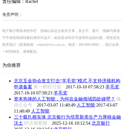
责任编辑：Rachel
免责声明：
电子银行网发布的专栏、投稿以及征文相关文章，其文字、图片、视频均来源
于作者投稿或转载自相关作品方；如涉及未经许可使用作品的问题，请您优先
联系我们（联系邮箱：cebnet@cfca.com.cn，电话：400-880-9888），我们会第
一时间核实，谢谢配合。
为你推荐
北京互金协会发文打击“羊毛党”模式 不支持违规机构
申请备案
第一财经日报
2017-10-10 07:58:23
羊毛党
2017-10-10 07:58:23
羊毛党
资本热捧的人工智能，为何在金融领域四处碰壁？
微
信公众号
2017-03-07 11:40:49
人工智能
2017-03-07
11:40:49
人工智能
三十载扎根实体 北京银行为培育新质生产力厚植金融
沃土
经济观察报
2025-12-16 10:12:54
北京银行