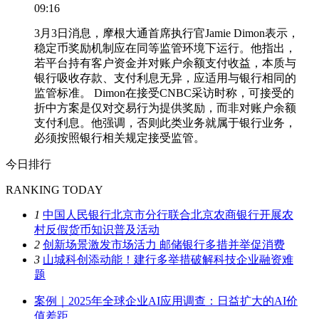
09:16
3月3日消息，摩根大通首席执行官Jamie Dimon表示，
稳定币奖励机制应在同等监管环境下运行。他指出，
若平台持有客户资金并对账户余额支付收益，本质与
银行吸收存款、支付利息无异，应适用与银行相同的
监管标准。 Dimon在接受CNBC采访时称，可接受的
折中方案是仅对交易行为提供奖励，而非对账户余额
支付利息。他强调，否则此类业务就属于银行业务，
必须按照银行相关规定接受监管。
今日排行
RANKING TODAY
1
中国人民银行北京市分行联合北京农商银行开展农
村反假货币知识普及活动
2
创新场景激发市场活力 邮储银行多措并举促消费
3
山城科创添动能！建行多举措破解科技企业融资难
题
案例｜2025年全球企业AI应用调查：日益扩大的AI价
值差距