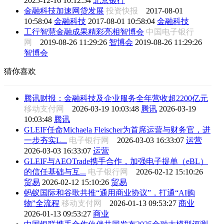
2025-12-16 10:12:54
北京银行
金融科技加速网贷发展
投资快报
2017-08-01
10:58:04
金融科技
2017-08-01 10:58:04
金融科技
工行智慧金融成果精彩亮相智博会
中国电子银行
网
2019-08-26 11:29:26
智博会
2019-08-26 11:29:26
智博会
猜你喜欢
腾讯财报：金融科技及企业服务全年营收超2200亿元
移动支付网
2026-03-19 10:03:48
腾讯
2026-03-19
10:03:48
腾讯
GLEIF任命Michaela Fleischer为首席运营与财务官，进
一步夯实L...
电子银行网
2026-03-03 16:33:07
运营
2026-03-03 16:33:07
运营
GLEIF与AEOTrade携手合作，加强电子提单（eBL）
的信任基础与互...
电子银行网
2026-02-12 15:10:26
贸易
2026-02-12 15:10:26
贸易
蚂蚁国际和谷歌共推“通用商业协议”，打通“AI购
物”全流程
移动支付网
2026-01-13 09:53:27
商业
2026-01-13 09:53:27
商业