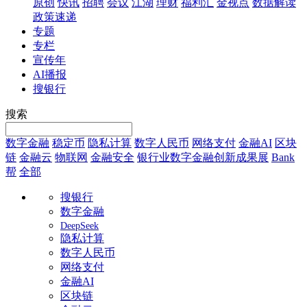
原创
快讯
招聘
会议
江湖
理财
福利汇
金视点
数据解读
政策速递
专题
专栏
宣传年
AI播报
搜银行
搜索
数字金融
稳定币
隐私计算
数字人民币
网络支付
金融AI
区块
链
金融云
物联网
金融安全
银行业数字金融创新成果展
Bank
帮
全部
搜银行
数字金融
DeepSeek
隐私计算
数字人民币
网络支付
金融AI
区块链