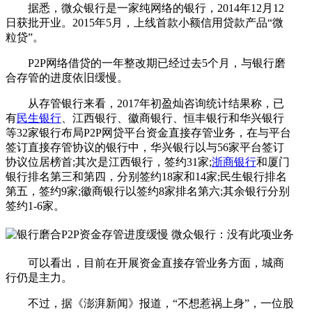
据悉，微众银行是一家纯网络的银行，2014年12月12
日获批开业。2015年5月，上线首款小额信用贷款产品“微
粒贷”。
P2P网络借贷的一年整改期已经过去5个月，与银行磨
合存管的进度依旧缓慢。
从存管银行来看，2017年初盈灿咨询统计结果称，已
有
民生银行
、江西银行、徽商银行、恒丰银行和华兴银行
等32家银行布局P2P网贷平台资金直接存管业务，在与平台
签订直接存管协议的银行中，华兴银行以与56家平台签订
协议位居榜首;其次是江西银行，签约31家;
浙商银行
和厦门
银行排名第三和第四，分别签约18家和14家;民生银行排名
第五，签约9家;徽商银行以签约8家排名第六;其余银行分别
签约1-6家。
可以看出，目前在开展资金直接存管业务方面，城商
行仍是主力。
不过，据《澎湃新闻》报道，“不想惹祸上身”，一位股