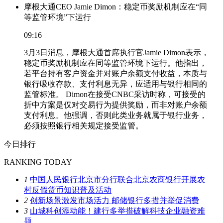
摩根大通CEO Jamie Dimon：稳定币奖励机制应在“同
等监管环境”下运行
09:16
3月3日消息，摩根大通首席执行官Jamie Dimon表示，
稳定币奖励机制应在同等监管环境下运行。他指出，
若平台持有客户资金并对账户余额支付收益，本质与
银行吸收存款、支付利息无异，应适用与银行相同的
监管标准。 Dimon在接受CNBC采访时称，可接受的
折中方案是仅对交易行为提供奖励，而非对账户余额
支付利息。他强调，否则此类业务就属于银行业务，
必须按照银行相关规定接受监管。
今日排行
RANKING TODAY
1
中国人民银行北京市分行联合北京农商银行开展农
村反假货币知识普及活动
2
创新场景激发市场活力 邮储银行多措并举促消费
3
山城科创添动能！建行多举措破解科技企业融资难
题