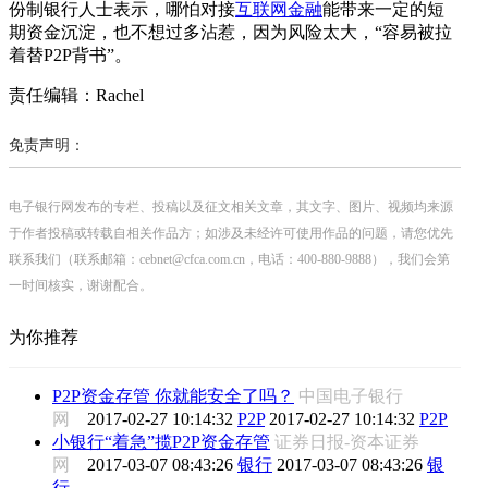
份制银行人士表示，哪怕对接
互联网金融
能带来一定的短
期资金沉淀，也不想过多沾惹，因为风险太大，“容易被拉
着替P2P背书”。
责任编辑：Rachel
免责声明：
电子银行网发布的专栏、投稿以及征文相关文章，其文字、图片、视频均来源
于作者投稿或转载自相关作品方；如涉及未经许可使用作品的问题，请您优先
联系我们（联系邮箱：cebnet@cfca.com.cn，电话：400-880-9888），我们会第
一时间核实，谢谢配合。
为你推荐
P2P资金存管 你就能安全了吗？
中国电子银行
网
2017-02-27 10:14:32
P2P
2017-02-27 10:14:32
P2P
小银行“着急”揽P2P资金存管
证券日报-资本证券
网
2017-03-07 08:43:26
银行
2017-03-07 08:43:26
银
行