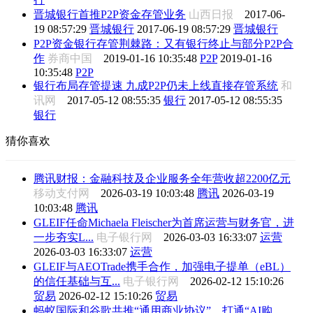
晋城银行首推P2P资金存管业务
山西日报
2017-06-
19 08:57:29
晋城银行
2017-06-19 08:57:29
晋城银行
P2P资金银行存管荆棘路：又有银行终止与部分P2P合
作
券商中国
2019-01-16 10:35:48
P2P
2019-01-16
10:35:48
P2P
银行布局存管提速 九成P2P仍未上线直接存管系统
和
讯网
2017-05-12 08:55:35
银行
2017-05-12 08:55:35
银行
猜你喜欢
腾讯财报：金融科技及企业服务全年营收超2200亿元
移动支付网
2026-03-19 10:03:48
腾讯
2026-03-19
10:03:48
腾讯
GLEIF任命Michaela Fleischer为首席运营与财务官，进
一步夯实L...
电子银行网
2026-03-03 16:33:07
运营
2026-03-03 16:33:07
运营
GLEIF与AEOTrade携手合作，加强电子提单（eBL）
的信任基础与互...
电子银行网
2026-02-12 15:10:26
贸易
2026-02-12 15:10:26
贸易
蚂蚁国际和谷歌共推“通用商业协议”，打通“AI购