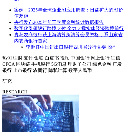
案例｜2025年全球企业AI应用调查：日益扩大的AI价
值差距
央行发布2025年前三季度金融统计数据报告
数字化引领银行跨境支付 全力支撑实体经济跨境前行
青岛农商银行获上海清算所清算会员资格，系山东省
内农商银行首家
李源任中国进出口银行四川省分行党委书记
热词
理财
支付
银联
白皮书
投顾
中国银行
网上银行
征信
CFCA
区块链
手机银行
5G消息
理财子公司
绿色金融
广发
银行
上市银行
农商行
隐私计算
数字人民币
研究
RESEARCH