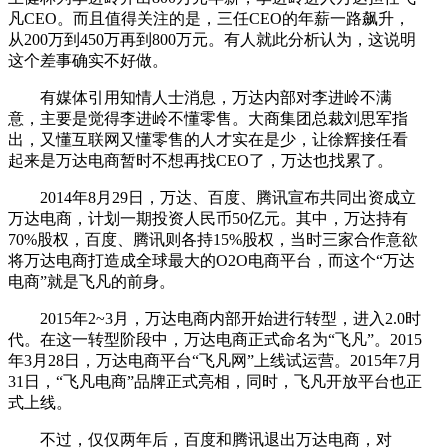
凡CEO。而且值得关注的是，三任CEO的年薪一路飙升，
从200万到450万再到800万元。有人就此分析认为，这说明
这个差事确实不好做。
有媒体引用知情人士消息，万达内部对李进岭不满
意，主要是觉得李进岭不懂零售。大商集团总裁刘思军指
出，又懂互联网又懂零售的人才实在是少，让徐辉接任看
起来是万达电商暂时不想再找CEO了，万达也找累了。
2014年8月29日，万达、百度、腾讯宣布共同出资成立
万达电商，计划一期投资人民币50亿元。其中，万达持有
70%股权，百度、腾讯则各持15%股权，当时三家合作意欲
将万达电商打造成全球最大的O2O电商平台，而这个“万达
电商”就是飞凡的前身。
2015年2~3月，万达电商内部开始进行转型，进入2.0时
代。在这一转型阶段中，万达电商正式命名为“飞凡”。2015
年3月28日，万达电商平台“飞凡网”上线试运营。2015年7月
31日，“飞凡电商”品牌正式亮相，同时，飞凡开放平台也正
式上线。
不过，仅仅两年后，百度和腾讯退出万达电商，对