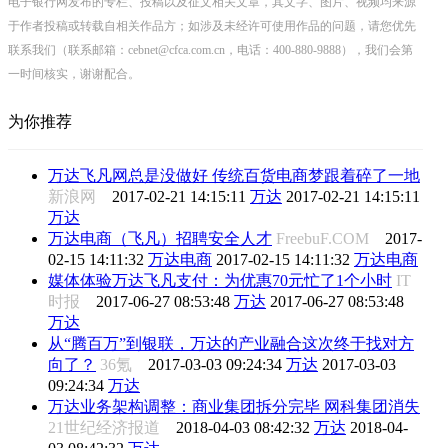
电子银行网发布的专栏、投稿以及征文相关文章，其文字、图片、视频均来源
于作者投稿或转载自相关作品方；如涉及未经许可使用作品的问题，请您优先
联系我们（联系邮箱：cebnet@cfca.com.cn，电话：400-880-9888），我们会第
一时间核实，谢谢配合。
为你推荐
万达飞凡网总是没做好 传统百货电商梦跟着碎了一地
新浪网
2017-02-21 14:15:11
万达
2017-02-21 14:15:11
万达
万达电商（飞凡）招聘安全人才
FreebuF.COM
2017-
02-15 14:11:32
万达电商
2017-02-15 14:11:32
万达电商
媒体体验万达飞凡支付：为优惠70元忙了1个小时
IT
时报
2017-06-27 08:53:48
万达
2017-06-27 08:53:48
万达
从“腾百万”到银联，万达的产业融合这次终于找对方
向了？
36氪
2017-03-03 09:24:34
万达
2017-03-03
09:24:34
万达
万达业务架构调整：商业集团拆分完毕 网科集团消失
21世纪经济报道
2018-04-03 08:42:32
万达
2018-04-