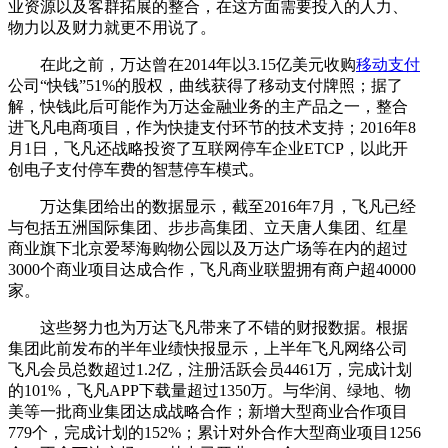
业资源以及客群拓展的整合，在这方面需要投入的人力、
物力以及财力就更不用说了。
在此之前，万达曾在2014年以3.15亿美元收购
移动支付
公司“快钱”51%的股权，曲线获得了移动支付牌照；据了
解，快钱此后可能作为万达金融业务的主产品之一，整合
进飞凡电商项目，作为快捷支付环节的技术支持；2016年8
月1日，飞凡还战略投资了互联网停车企业ETCP，以此开
创电子支付停车费的智慧停车模式。
万达集团给出的数据显示，截至2016年7月，飞凡已经
与包括五洲国际集团、步步高集团、立天唐人集团、红星
商业旗下北京爱琴海购物公园以及万达广场等在内的超过
3000个商业项目达成合作，飞凡商业联盟拥有商户超40000
家。
这些努力也为万达飞凡带来了不错的财报数据。根据
集团此前发布的半年业绩快报显示，上半年飞凡网络公司
飞凡会员总数超过1.2亿，注册活跃会员4461万，完成计划
的101%，飞凡APP下载量超过1350万。与华润、绿地、物
美等一批商业集团达成战略合作；新增大型商业合作项目
779个，完成计划的152%；累计对外合作大型商业项目1256