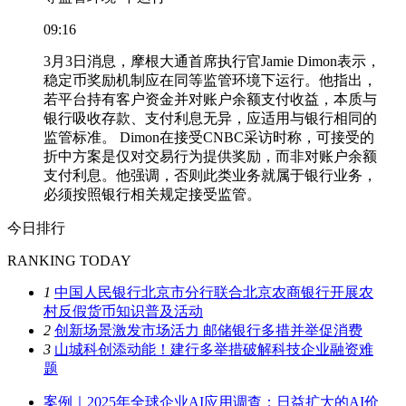
09:16
3月3日消息，摩根大通首席执行官Jamie Dimon表示，
稳定币奖励机制应在同等监管环境下运行。他指出，
若平台持有客户资金并对账户余额支付收益，本质与
银行吸收存款、支付利息无异，应适用与银行相同的
监管标准。 Dimon在接受CNBC采访时称，可接受的
折中方案是仅对交易行为提供奖励，而非对账户余额
支付利息。他强调，否则此类业务就属于银行业务，
必须按照银行相关规定接受监管。
今日排行
RANKING TODAY
1
中国人民银行北京市分行联合北京农商银行开展农
村反假货币知识普及活动
2
创新场景激发市场活力 邮储银行多措并举促消费
3
山城科创添动能！建行多举措破解科技企业融资难
题
案例｜2025年全球企业AI应用调查：日益扩大的AI价