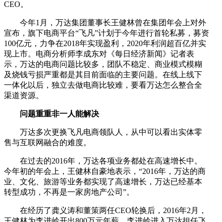
CEO。
今年1月，万达集团董事长王健林曾在集团年会上对外
宣布，旗下电商平台“飞凡”计划于今年进行首轮私募，募资
100亿元，力争在2018年实现盈利，2020年利润超百亿并实
现上市。电商分析师李成东对《每日经济新闻》记者表
示，万达的电商问题比较多，团队不稳定、商业模式模糊
及烧钱亏损严重都是其目前面临的主要问题。在线上线下
一体化以后，独立去做电商比较难，要看万达怎么整合全
渠道资源。
问题重重非一人能解决
万达多次更换飞凡电商领队人，从中可以看出实体零
售与互联网融合的难度。
在过去的2016年，万达各项业务都处在高速增长中。
今年初的年会上，王健林自豪地表示，“2016年，万达的商
业、文化、旅游等业务都实现了高速增长，万达已经基本
转型成功，不再是一家房地产公司”。
在经历了龚义涛和董策两任CEO轮换后，2016年2月，
王健林为李进岭开出800万元年薪，李进岭进入万达担任飞