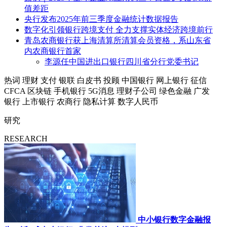
值差距
央行发布2025年前三季度金融统计数据报告
数字化引领银行跨境支付 全力支撑实体经济跨境前行
青岛农商银行获上海清算所清算会员资格，系山东省
内农商银行首家
李源任中国进出口银行四川省分行党委书记
热词
理财
支付
银联
白皮书
投顾
中国银行
网上银行
征信
CFCA
区块链
手机银行
5G消息
理财子公司
绿色金融
广发
银行
上市银行
农商行
隐私计算
数字人民币
研究
RESEARCH
中小银行数字金融报