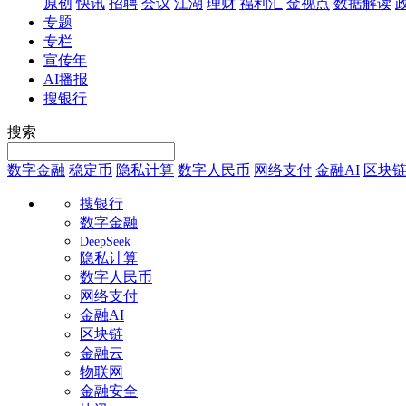
原创
快讯
招聘
会议
江湖
理财
福利汇
金视点
数据解读
专题
专栏
宣传年
AI播报
搜银行
搜索
数字金融
稳定币
隐私计算
数字人民币
网络支付
金融AI
区块
搜银行
数字金融
DeepSeek
隐私计算
数字人民币
网络支付
金融AI
区块链
金融云
物联网
金融安全