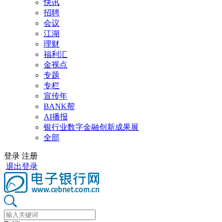
快讯
招聘
会议
江湖
理财
福利汇
金视点
专题
专栏
宣传年
BANK帮
AI播报
银行业数字金融创新成果展
全部
登录
注册
退出登录