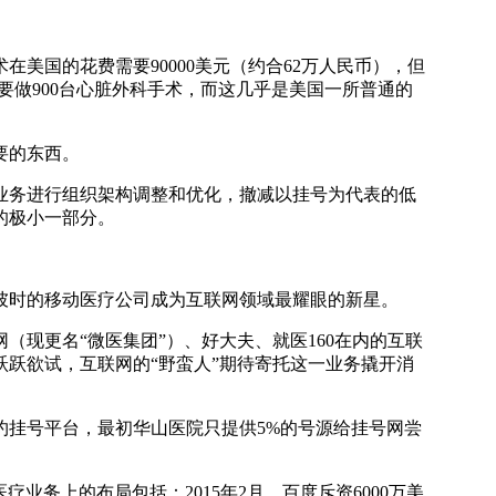
国的花费需要90000美元（约合62万人民币），但
要做900台心脏外科手术，而这几乎是美国一所普通的
要的东西。
务进行组织架构调整和优化，撤减以挂号为代表的低
的极小一部分。
时的移动医疗公司成为互联网领域最耀眼的新星。
现更名“微医集团”）、好大夫、就医160在内的互联
跃欲试，互联网的“野蛮人”期待寄托这一业务撬开消
挂号平台，最初华山医院只提供5%的号源给挂号网尝
务上的布局包括：2015年2月，百度斥资6000万美