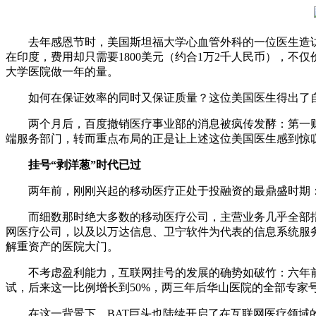
去年感恩节时，美国斯坦福大学心血管外科的一位医生造访了印
在印度，费用却只需要1800美元（约合1万2千人民币），不
大学医院做一年的量。
如何在保证效率的同时又保证质量？这位美国医生得出了自
两个月后，百度撤销医疗事业部的消息被疯传发酵：第一财
端服务部门，转而重点布局的正是让上述这位美国医生感到惊
挂号“剥洋葱”时代已过
两年前，刚刚兴起的移动医疗正处于投融资的最鼎盛时期：
而细数那时绝大多数的移动医疗公司，主营业务几乎全部指向
网医疗公司，以及以万达信息、卫宁软件为代表的信息系统服
解重资产的医院大门。
不考虑盈利能力，互联网挂号的发展的确势如破竹：六年前，
试，后来这一比例增长到50%，两三年后华山医院的全部专家
在这一背景下，BAT巨头也陆续开启了在互联网医疗领域的布