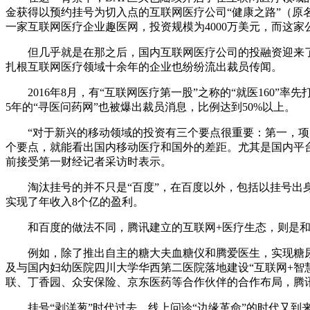
金获得以预约挂号为切入点的互联网医疗公司“健康之路”（原名医护网）
一家互联网医疗企业趣医网，投资规模为4000万美元，而这
但几乎就是在那之后，国内互联网医疗公司的投融资迎来了“
扎根互联网医疗领域十余年的企业也纷纷流出裁员传闻。
2016年8月，有“互联网医疗第一股”之称的“就医160”率
5年的“寻医问药网”也被爆出裁员消息，比例达到50%以上。
“对于新兴的移动领域的投资有三个要点很重要：第一，项目
个要点，就能看出国内移动医疗和国外的差距。尤其是国内平
前接受第一财经记者采访时表示。
淘汰挂号的并不只是“百度”，在百度以外，包括以挂号出身
实现了年收入8个亿的盈利。
和百度的做法不同，腾讯建立的互联网+医疗生态，则是和
例如，除了推出自主的糖大夫血糖仪和腾爱医生，实现糖尿病
及与国内妇幼医院四川大学华西第二医院落地建设“互联网+智
联、丁香园、众安保险、京东医药等合作伙伴的合作布局，腾讯
挂号“剥洋葱”时代过去，线上问诊“边缘革命”的时代又到来