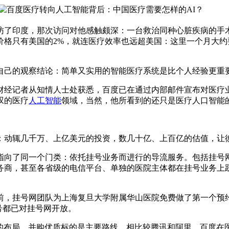
度，那次访问对他感触颇深：一台救治同种心脏疾病的手术在美
仅价格只有美国的2%，就连医疗效率也远超美国：这里一个月大约
己的观察结论：简单又实用的智能医疗系统是比个人经验更重
经记者从知情人士处获悉，百度已在通过内部邮件宣布对医疗业
叹的医疗
人工智能
领域，当然，他所看到的还只是医疗人口智能
动辄几千万、上亿美元的投资，数几十亿、上百亿的估值，让彼
了同一个门类：依托挂号业务而进行的导流服务。包括挂号网（
务商，甚至各省级的电信平台、单独的医院主体都在挂号业务上跃
挂号网团队为上海复旦大学附属华山医院免费做了第一个预约
号都已对挂号网开放。
局，并购优质标的是主要路线。相比较腾讯和阿里，百度在医疗业