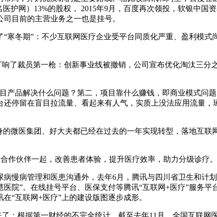
13%的股权， 2015年9月，百度再次领投，软银中国资本（SBCV
家公司目前的主营业务之一也是挂号。
寒冬期”：不少互联网医疗企业受平台同质化严重、盈利模式
先打响了裁员第一枪：创新事业线被撤销，公司宣布优化淘汰三分之
产品解决什么问题？第二，项目靠什么赚钱，即商业模式问题
台还停留在盲目拉流量、看起来有人气，实质上没法应用流量，
的微医集团、好大夫都已经在过去的一年实现转型，落地互联
合作伙伴一起，改善患者体验，提升医疗效率，助力分级诊疗
慢病管理和医患沟通外，去年6月，腾讯与四川省卫生和计划生
慧医院”。在线挂号平台、医保支付等腾讯“互联网+医疗”服务
在“互联网+医疗”上的建设版图逐步成形。
了：根据第一财经的不完全统计，截至去年11月，全国互联网医