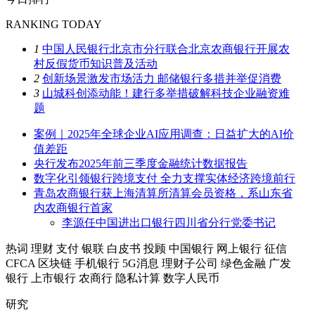
RANKING TODAY
1
中国人民银行北京市分行联合北京农商银行开展农
村反假货币知识普及活动
2
创新场景激发市场活力 邮储银行多措并举促消费
3
山城科创添动能！建行多举措破解科技企业融资难
题
案例｜2025年全球企业AI应用调查：日益扩大的AI价
值差距
央行发布2025年前三季度金融统计数据报告
数字化引领银行跨境支付 全力支撑实体经济跨境前行
青岛农商银行获上海清算所清算会员资格，系山东省
内农商银行首家
李源任中国进出口银行四川省分行党委书记
热词
理财
支付
银联
白皮书
投顾
中国银行
网上银行
征信
CFCA
区块链
手机银行
5G消息
理财子公司
绿色金融
广发
银行
上市银行
农商行
隐私计算
数字人民币
研究