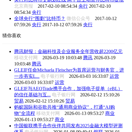
北京商报
2017-02-10 08:54:34
央行
2017-02-10
08:54:34
央行
全球央行“围剿”比特币？
微信公众号
2017-10-12
07:59:26
央行
2017-10-12 07:59:26
央行
猜你喜欢
腾讯财报：金融科技及企业服务全年营收超2200亿元
移动支付网
2026-03-19 10:03:48
腾讯
2026-03-19
10:03:48
腾讯
GLEIF任命Michaela Fleischer为首席运营与财务官，进
一步夯实L...
电子银行网
2026-03-03 16:33:07
运营
2026-03-03 16:33:07
运营
GLEIF与AEOTrade携手合作，加强电子提单（eBL）
的信任基础与互...
电子银行网
2026-02-12 15:10:26
贸易
2026-02-12 15:10:26
贸易
蚂蚁国际和谷歌共推“通用商业协议”，打通“AI购
物”全流程
移动支付网
2026-01-13 09:53:27
商业
2026-01-13 09:53:27
商业
中国银联携手合作伙伴共同发布2025金融大模型评测
体系
电子银行网
2026-01-08 09:49:41
银联
2026-01-