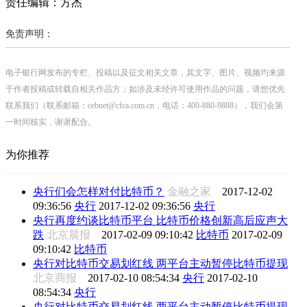
责任编辑：方杰
免责声明：
电子银行网发布的专栏、投稿以及征文相关文章，其文字、图片、视频均来源
于作者投稿或转载自相关作品方；如涉及未经许可使用作品的问题，请您优先
联系我们（联系邮箱：cebnet@cfca.com.cn，电话：400-880-9888），我们会第
一时间核实，谢谢配合。
为你推荐
央行们会怎样对付比特币？
金融之家
2017-12-02
09:36:56
央行
2017-12-02 09:36:56
央行
央行再度约谈比特币平台 比特币价格创新高后应声大
跌
北京晨报
2017-02-09 09:10:42
比特币
2017-02-09
09:10:42
比特币
央行对比特币交易划红线 两平台主动暂停比特币提现
北京商报
2017-02-10 08:54:34
央行
2017-02-10
08:54:34
央行
央行对比特币交易划红线 两平台主动暂停比特币提现