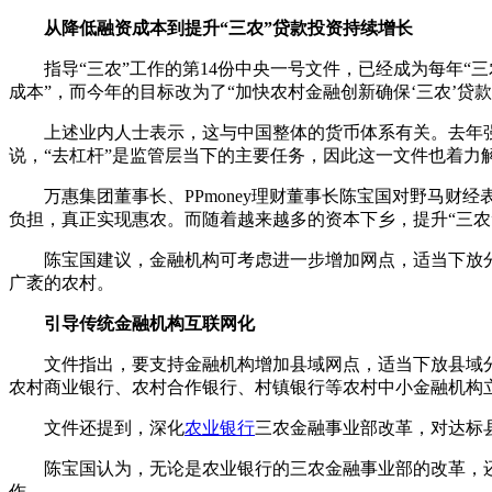
从降低融资成本到提升“三农”贷款投资持续增长
指导“三农”工作的第14份中央一号文件，已经成为每年“三
成本”，而今年的目标改为了“加快农村金融创新确保‘三农’贷
上述业内人士表示，这与中国整体的货币体系有关。去年强调
说，“去杠杆”是监管层当下的主要任务，因此这一文件也着力
万惠集团董事长、PPmoney理财董事长陈宝国对野马财
负担，真正实现惠农。而随着越来越多的资本下乡，提升“三农
陈宝国建议，金融机构可考虑进一步增加网点，适当下放分
广袤的农村。
引导传统金融机构互联网化
文件指出，要支持金融机构增加县域网点，适当下放县域分
农村商业银行、农村合作银行、村镇银行等农村中小金融机构立
文件还提到，深化
农业银行
三农金融事业部改革，对达标
陈宝国认为，无论是农业银行的三农金融事业部的改革，
作。