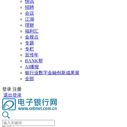
快讯
招聘
会议
江湖
理财
福利汇
金视点
专题
专栏
宣传年
BANK帮
AI播报
银行业数字金融创新成果展
全部
登录
注册
退出登录