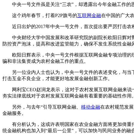
中央一号文件虽是关注“三农”，却透露出今年金融工作的
这个鸡年春节，打着P2P旗号的
互联网金融
在中国的广大
近日出炉的2017年中央一号文件，首次提出要严厉打击农
中央财经大学中国发展和改革研究院的副院长欧阳日辉对野马
防控资产泡沫，提高和改进监管能力，确保不发生系统性金融
欧阳日辉表示，中央一号文件根据互联网金融专项治理的现
骗和非法集资成为农村金融工作的重点。
另一位业内人士也认为，中央一号文件的表述变化，与当下
打击互金不良企业，才能更好地发展金融创新工作。
网利宝CEO赵润龙表示，这对于农村发展互联网金融来说十
夯实法律底线对于农村发展互联网金融有着重要的基础性作用
另外，与去年“引导互联网金融、
移动金融
在农村规范发展
金融服务。
有分析认为，这或许表明国家在农业金融方面将更加倚重传统
统金融机构也加入到“最后一公里”，可以加快与民间业务的融