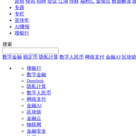
原创
快讯
招聘
会议
江湖
理财
福利汇
金视点
数据解读
专题
专栏
宣传年
AI播报
搜银行
搜索
数字金融
稳定币
隐私计算
数字人民币
网络支付
金融AI
区块
搜银行
数字金融
DeepSeek
隐私计算
数字人民币
网络支付
金融AI
区块链
金融云
物联网
金融安全