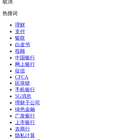
取消
热搜词
理财
支付
银联
白皮书
投顾
中国银行
网上银行
征信
CFCA
区块链
手机银行
5G消息
理财子公司
绿色金融
广发银行
上市银行
农商行
隐私计算