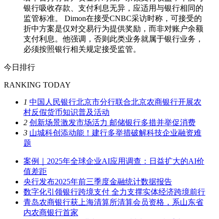
银行吸收存款、支付利息无异，应适用与银行相同的
监管标准。 Dimon在接受CNBC采访时称，可接受的
折中方案是仅对交易行为提供奖励，而非对账户余额
支付利息。他强调，否则此类业务就属于银行业务，
必须按照银行相关规定接受监管。
今日排行
RANKING TODAY
1
中国人民银行北京市分行联合北京农商银行开展农
村反假货币知识普及活动
2
创新场景激发市场活力 邮储银行多措并举促消费
3
山城科创添动能！建行多举措破解科技企业融资难
题
案例｜2025年全球企业AI应用调查：日益扩大的AI价
值差距
央行发布2025年前三季度金融统计数据报告
数字化引领银行跨境支付 全力支撑实体经济跨境前行
青岛农商银行获上海清算所清算会员资格，系山东省
内农商银行首家