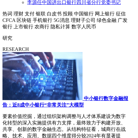
李源任中国进出口银行四川省分行党委书记
热词
理财
支付
银联
白皮书
投顾
中国银行
网上银行
征信
CFCA
区块链
手机银行
5G消息
理财子公司
绿色金融
广发
银行
上市银行
农商行
隐私计算
数字人民币
研究
RESEARCH
中小银行数字金融报
告：近8成中小银行“非常关注”大模型
要素价值挖掘，通过组织架构调整与人才体系建设为数字
化转型的深入实施提供有力支撑，最终致力于构建开放、
共享、创新的数字金融生态。从结构特征看，城商行在战
略、技术、应用、数据四个维度得分较2024年有显著提