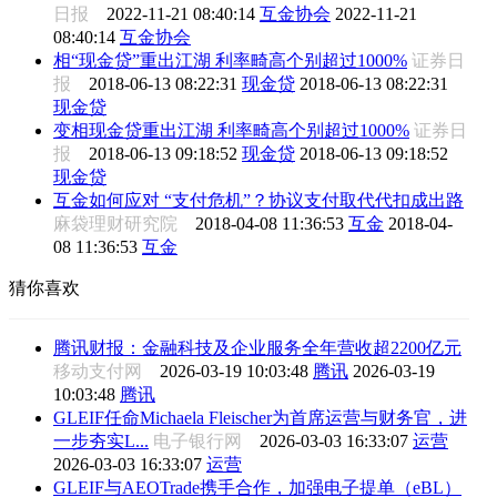
日报
2022-11-21 08:40:14
互金协会
2022-11-21
08:40:14
互金协会
相“现金贷”重出江湖 利率畸高个别超过1000%
证券日
报
2018-06-13 08:22:31
现金贷
2018-06-13 08:22:31
现金贷
变相现金贷重出江湖 利率畸高个别超过1000%
证券日
报
2018-06-13 09:18:52
现金贷
2018-06-13 09:18:52
现金贷
互金如何应对 “支付危机”？协议支付取代代扣成出路
麻袋理财研究院
2018-04-08 11:36:53
互金
2018-04-
08 11:36:53
互金
猜你喜欢
腾讯财报：金融科技及企业服务全年营收超2200亿元
移动支付网
2026-03-19 10:03:48
腾讯
2026-03-19
10:03:48
腾讯
GLEIF任命Michaela Fleischer为首席运营与财务官，进
一步夯实L...
电子银行网
2026-03-03 16:33:07
运营
2026-03-03 16:33:07
运营
GLEIF与AEOTrade携手合作，加强电子提单（eBL）