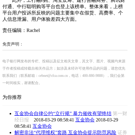
此外，工行融e购、淘宝众筹、建行善融商务、腾讯财
付通、中行聪明购等平台也登上该榜单。整体来看，上榜
平台用户投诉所反映的问题主要集中在假货、高费率、个
人信息泄漏、用户体验差四大方面。
责任编辑：Rachel
免责声明：
电子银行网发布的专栏、投稿以及征文相关文章，其文字、图片、视频均来源
于作者投稿或转载自相关作品方；如涉及未经许可使用作品的问题，请您优先
联系我们（联系邮箱：cebnet@cfca.com.cn，电话：400-880-9888），我们会第
一时间核实，谢谢配合。
为你推荐
互金协会自律公约“立行规” 暴力催收有望终结
第一财
经日报
2018-03-29 08:58:41
互金协会
2018-03-29
08:58:41
互金协会
解密非法“代理维权”套路 互金协会提示防范风险
证券