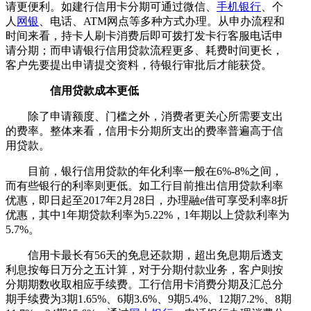
请更便利。如建行信用卡分期可通过微信、
手机银行
、个
人
网银
、电话、ATM网点等多种方式办理。从申办流程和
时间来看，持卡人刷卡消费后即可拨打发卡行客服电话申
请分期；而申请银行信用贷款流程更多、耗费时间更长，
客户先要提出申请提交资料，待银行审批后才能获贷。
信用贷款成本更低
除了申请额度、门槛之外，消费者更关心所需要支出
的费率。整体来看，信用卡分期所支出的费率普遍高于信
用贷款。
目前，银行信用贷款的年化利率一般在6%-8%之间，
而有些银行的利率则更低。如工行目前推出信用贷款利率
优惠，即日起至2017年2月28日，办理融e借可享受利率8折
优惠，其中1年期贷款利率为5.22%，1年期以上贷款利率为
5.7%。
信用卡最长有56天的免息还款期，超出免息期后透支
利息按每日万分之五计算，对于分期付款业务，客户则按
分期期数收取相应手续费。工行信用卡消费分期及汇总分
期手续费为3期1.65%、6期3.6%、9期5.4%、12期7.2%、8期