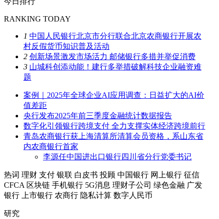
今日排行
RANKING TODAY
1
中国人民银行北京市分行联合北京农商银行开展农
村反假货币知识普及活动
2
创新场景激发市场活力 邮储银行多措并举促消费
3
山城科创添动能！建行多举措破解科技企业融资难
题
案例｜2025年全球企业AI应用调查：日益扩大的AI价
值差距
央行发布2025年前三季度金融统计数据报告
数字化引领银行跨境支付 全力支撑实体经济跨境前行
青岛农商银行获上海清算所清算会员资格，系山东省
内农商银行首家
李源任中国进出口银行四川省分行党委书记
热词
理财
支付
银联
白皮书
投顾
中国银行
网上银行
征信
CFCA
区块链
手机银行
5G消息
理财子公司
绿色金融
广发
银行
上市银行
农商行
隐私计算
数字人民币
研究