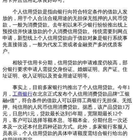
用卡并且信用记录良好即可。
个人信用贷款是指由银行向符合特定条件的借款人发
放的，用于个人合法合规用途的无担保无抵押的人民币贷
款，一般为消费贷款。去年初以来不少银行纷纷推出线上
预授信并快速放款的个人消费信用贷款。传统需要到网点
申请，新型线上个人信用贷款由于借款对象是银行系统事
先直接筛选，一般为代发工资或者金融资产多的优质客
户。
相较于信用卡分期，信用贷款的申请难度仍较高，部
分银行要求申请人需提交身份证、婚姻证明、房产证、住
址证明、收入证明以及资金用途证明等。
事实上，目前多家银行均推出了个人信用贷款。今年1
月，
工商银行
在北京正式发布个人信用消费贷款品牌“工银
融e借”，符合条件的借款人可以获得工商银行无担保、无抵
押、纯信用的人民币信用消费贷款。据悉，该产品贷款1万
元，日息约1元，贷款最长达到5年期，宽限期最长12个
月，客户可以选择等额本息、等额本金、分期付息一次还
本及一次还本付息四种还款方式。此外，多家银行客服人
员表示，个人信用贷款的具体申请额度需结合银行给出的
信用评级而定。