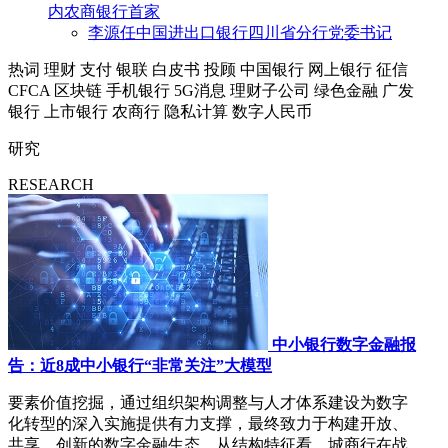
内农商银行首家
李源任中国进出口银行四川省分行党委书记
热词
理财
支付
银联
白皮书
投顾
中国银行
网上银行
征信
CFCA
区块链
手机银行
5G消息
理财子公司
绿色金融
广发
银行
上市银行
农商行
隐私计算
数字人民币
研究
RESEARCH
中小银行数字金融报
告：近8成中小银行“非常关注”大模型
要素价值挖掘，通过组织架构调整与人才体系建设为数字
化转型的深入实施提供有力支撑，最终致力于构建开放、
共享、创新的数字金融生态。从结构特征看，城商行在战