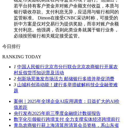
若平台持有客户资金并对账户余额支付收益，本质与
银行吸收存款、支付利息无异，应适用与银行相同的
监管标准。 Dimon在接受CNBC采访时称，可接受的
折中方案是仅对交易行为提供奖励，而非对账户余额
支付利息。他强调，否则此类业务就属于银行业务，
必须按照银行相关规定接受监管。
今日排行
RANKING TODAY
1
中国人民银行北京市分行联合北京农商银行开展农
村反假货币知识普及活动
2
创新场景激发市场活力 邮储银行多措并举促消费
3
山城科创添动能！建行多举措破解科技企业融资难
题
案例｜2025年全球企业AI应用调查：日益扩大的AI价
值差距
央行发布2025年前三季度金融统计数据报告
数字化引领银行跨境支付 全力支撑实体经济跨境前行
青岛农商银行获上海清算所清算会员资格，系山东省