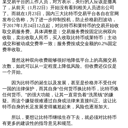
某交易平台的工作人员，对方表示，央行的人应该是撤离
了，从前天（1月22日）开始没有看到相关人员进出公司
了。而就在1月23日，国内三大比特币交易平台各自在官网
发布公告称，为了进一步抑制投机，防止价格剧烈波动，
于2017年1月24日12点起，对比特币和莱特币的交易开始收
取交易服务费。具体调整是：交易服务费按固定比例双向
收取，卖出收取人民币，买入收取比特币或莱特币；主动
成交和被动成交费率一致；服务费按成交金额的0.2%固定
费率收取。
显然这种双向收费能够很好地降低平台上的高频交易
次数，如此可以从一定程度上降低风险。但收费还仅仅是
一个开始。
因为比特币的诞生以及发展，甚至是价格并不受任何
一国的法律保护，而其自身“任何货币换比特币，比特币换
任何货币。”的强大功能，让其一直背负着“洗黑钱”的嫌
疑。而这个嫌疑很难通过自身或法律来直接纠正。这让比
特币自身的长足发展变得尴尬起来，风险也逐渐加大。
所以，要想让比特币继续生存下去，就必须对比特币
有更多的建设性的指导意见和规范。