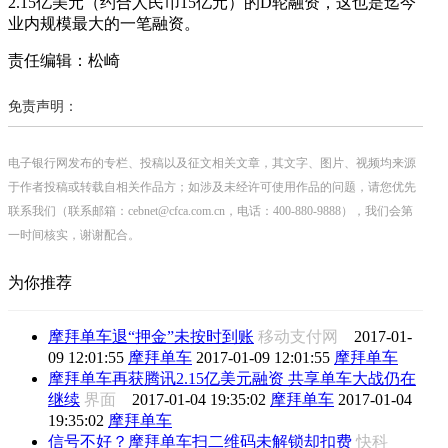
2.15亿美元（约合人民币15亿元）的D轮融资，这也是迄今
业内规模最大的一笔融资。
责任编辑：松崎
免责声明：
电子银行网发布的专栏、投稿以及征文相关文章，其文字、图片、视频均来源
于作者投稿或转载自相关作品方；如涉及未经许可使用作品的问题，请您优先
联系我们（联系邮箱：cebnet@cfca.com.cn，电话：400-880-9888），我们会第
一时间核实，谢谢配合。
为你推荐
摩拜单车退“押金”未按时到账
移动支付网
2017-01-
09 12:01:55
摩拜单车
2017-01-09 12:01:55
摩拜单车
摩拜单车再获腾讯2.15亿美元融资 共享单车大战仍在
继续
界面
2017-01-04 19:35:02
摩拜单车
2017-01-04
19:35:02
摩拜单车
信号不好？摩拜单车扫二维码未解锁却扣费
快科