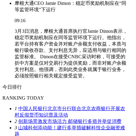
摩根大通CEO Jamie Dimon：稳定币奖励机制应在“同
等监管环境”下运行
09:16
3月3日消息，摩根大通首席执行官Jamie Dimon表示，
稳定币奖励机制应在同等监管环境下运行。他指出，
若平台持有客户资金并对账户余额支付收益，本质与
银行吸收存款、支付利息无异，应适用与银行相同的
监管标准。 Dimon在接受CNBC采访时称，可接受的
折中方案是仅对交易行为提供奖励，而非对账户余额
支付利息。他强调，否则此类业务就属于银行业务，
必须按照银行相关规定接受监管。
今日排行
RANKING TODAY
1
中国人民银行北京市分行联合北京农商银行开展农
村反假货币知识普及活动
2
创新场景激发市场活力 邮储银行多措并举促消费
3
山城科创添动能！建行多举措破解科技企业融资难
题