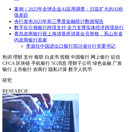
案例｜2025年全球企业AI应用调查：日益扩大的AI价
值差距
央行发布2025年前三季度金融统计数据报告
数字化引领银行跨境支付 全力支撑实体经济跨境前行
青岛农商银行获上海清算所清算会员资格，系山东省
内农商银行首家
李源任中国进出口银行四川省分行党委书记
热词
理财
支付
银联
白皮书
投顾
中国银行
网上银行
征信
CFCA
区块链
手机银行
5G消息
理财子公司
绿色金融
广发
银行
上市银行
农商行
隐私计算
数字人民币
研究
RESEARCH