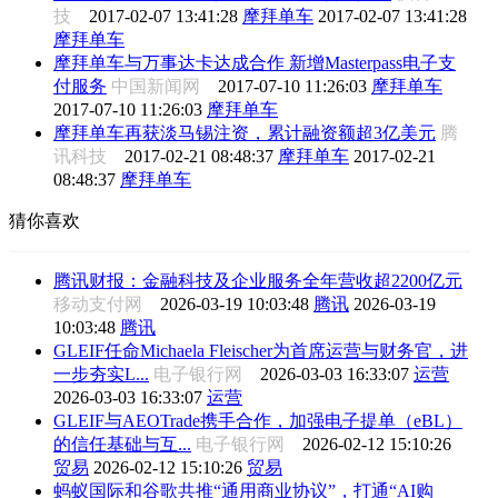
技
2017-02-07 13:41:28
摩拜单车
2017-02-07 13:41:28
摩拜单车
摩拜单车与万事达卡达成合作 新增Masterpass电子支
付服务
中国新闻网
2017-07-10 11:26:03
摩拜单车
2017-07-10 11:26:03
摩拜单车
摩拜单车再获淡马锡注资，累计融资额超3亿美元
腾
讯科技
2017-02-21 08:48:37
摩拜单车
2017-02-21
08:48:37
摩拜单车
猜你喜欢
腾讯财报：金融科技及企业服务全年营收超2200亿元
移动支付网
2026-03-19 10:03:48
腾讯
2026-03-19
10:03:48
腾讯
GLEIF任命Michaela Fleischer为首席运营与财务官，进
一步夯实L...
电子银行网
2026-03-03 16:33:07
运营
2026-03-03 16:33:07
运营
GLEIF与AEOTrade携手合作，加强电子提单（eBL）
的信任基础与互...
电子银行网
2026-02-12 15:10:26
贸易
2026-02-12 15:10:26
贸易
蚂蚁国际和谷歌共推“通用商业协议”，打通“AI购