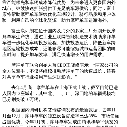
靠产能领先和车辆成本降低优势，为未来进入更多国内外
城市、继续快速扩张提供了充足的车源供给；同时，富士
康将帮助摩拜单车继续优化车辆设计、骑行品质和用户体
验，利用自己的全球化资源，助力摩拜单车进军海外。
富士康计划在位于国内及海外的多家工厂分别开设摩
拜单车生产线，通过工业互联网智能制造技术协助摩拜单
车进一步优化车辆投放流程、加快投放速度，降低新车跨
地区运输投放成本，还能够尽可能缩短城市运营团队的响
应时间，提升加车效率，满足快速增长的用户需求。
摩拜单车联合创始人兼CEO王晓峰表示：“两家公司的
全方位牵手，不仅将继续推动摩拜单车的快速成长，还将
对共享单车行业格局产生深远影响。”
去年4月底，摩拜单车在上海正式上线，截至目前已进
入国内13座城市，其中北、上、广、深四地的车辆规模均
已分别突破10万辆。
根据国内调研机构艾瑞咨询发布的最新数据，去年11
月至12月，摩拜单车的独立设备渗透率已达88%，市场份额
占据优势。今年1月初，摩拜单车完成由腾讯和华平领投的