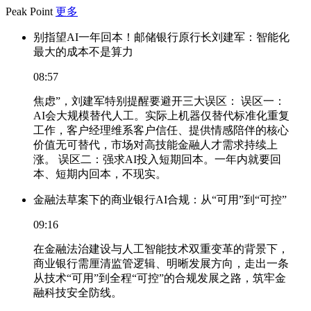
Peak Point
更多
别指望AI一年回本！邮储银行原行长刘建军：智能化
最大的成本不是算力
08:57
焦虑”，刘建军特别提醒要避开三大误区： 误区一：
AI会大规模替代人工。实际上机器仅替代标准化重复
工作，客户经理维系客户信任、提供情感陪伴的核心
价值无可替代，市场对高技能金融人才需求持续上
涨。 误区二：强求AI投入短期回本。一年内就要回
本、短期内回本，不现实。
金融法草案下的商业银行AI合规：从“可用”到“可控”
09:16
在金融法治建设与人工智能技术双重变革的背景下，
商业银行需厘清监管逻辑、明晰发展方向，走出一条
从技术“可用”到全程“可控”的合规发展之路，筑牢金
融科技安全防线。