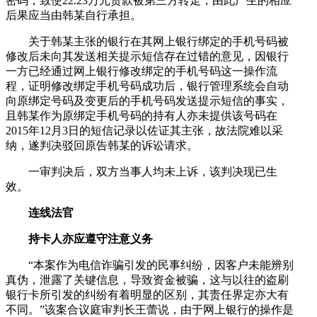
密码，致使22.23万元贷款被第三方转走，由此产生的相应
后果应当由韩某自行承担。
关于韩某主张的银行在其网上银行绑定的手机号码被
修改后未向其发送相关提示短信存在过错的意见，因银行
一方已经通过网上银行修改绑定的手机号码这一操作流
程，证明修改绑定手机号码成功后，银行管理系统会自动
向原绑定号码及变更后的手机号码发送提示短信的事实，
且韩某作为原绑定手机号码的持有人亦未提供该号码在
2015年12月3日的短信记录以佐证其主张，故法院难以采
纳，遂判决驳回原告韩某的诉讼请求。
一审判决后，双方当事人均未上诉，该判决现已生
效。
连线法官
持卡人亦应遵守注意义务
“本案作为电信诈骗引发的民事纠纷，因客户未能辨别
真伪，泄露了关键信息，导致资金被骗，这与以往的盗刷
银行卡所引发的纠纷有着明显的区别，其责任界定亦大有
不同。”该案合议庭审判长王蕾说，由于网上银行的操作是