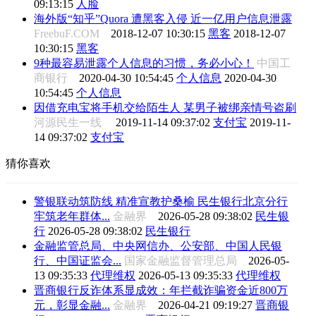
09:13:15
人脸
海外版“知乎”Quora 遭黑客入侵 近一亿用户信息泄露
FreebuF.COM
2018-12-07 10:30:15
黑客
2018-12-07
10:30:15
黑客
9种最容易泄露个人信息的习惯，务必小心！
中国工
商银行
2020-04-30 10:54:45
个人信息
2020-04-30
10:54:45
个人信息
因借充电宝将手机交给陌生人 某男子被绑亲情号盗刷
河源民生一线
2019-11-14 09:37:02
支付宝
2019-11-
14 09:37:02
支付宝
猜你喜欢
警银联动筑防线 精准宣教护桑榆 民生银行北京分行
牢筑老年群体...
金融界
2026-05-28 09:38:02
民生银
行
2026-05-28 09:38:02
民生银行
金融监管总局、中央网信办、公安部、中国人民银
行、中国证监会...
国家金融监督管理总局
2026-05-
13 09:35:33
代理维权
2026-05-13 09:35:33
代理维权
晋商银行反诈体系显成效：年拦截诈骗资金近800万
元，彰显金融...
金融界
2026-04-21 09:19:27
晋商银