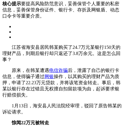
核心提示
要提高风险防范意识，妥善保管个人重要的私密
信息，妥善保管身份证件、银行卡、存折及网银盾、动态
口令卡等重要介质。
江苏省海安县居民韩某购买了24.7万元某银行150天的
理财产品，到期后银行却只返还了3.8万余元。这是怎么回
事？
原来，在韩某遭遇
电信诈骗
后，泄露了自己的银行卡
信息，使得骗子通过
网银
操作，以其购买的理财产品为质
押，申请了22.23万元贷款，并将该笔资金转走。事后，韩
某以银行存在过错且无权擅自扣留款项为由，起诉要求银
行赔偿损失。
1月13日，海安县人民法院经审理，驳回了原告韩某的
诉讼请求。
惊闻22万元被转走