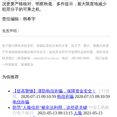
况更要严格核对、明察秋毫、多作提示，最大限度地减少
犯罪分子的可乘之机。
责任编辑：韩希宇
免责声明：
电子银行网发布的专栏、投稿以及征文相关文章，其文字、图片、视频均来源
于作者投稿或转载自相关作品方；如涉及未经许可使用作品的问题，请您优先
联系我们（联系邮箱：cebnet@cfca.com.cn，电话：400-880-9888），我们会第
一时间核实，谢谢配合。
为你推荐
【提高警惕】谨防电信诈骗，保障资金安全！
上行快
线
2020-07-15 09:10:59
电信诈骗
2020-07-15 09:10:59
电信诈骗
防范“人脸信息”被非法利用，这些是关键
中国工商银
行电子银行
2021-05-13 09:13:15
人脸
2021-05-13