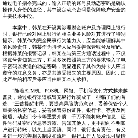
通过电子指令完成的，输入正确的账号及动态密码是确认
操作人身份的途径，其中设定动态密码是保障账户安全的
主要技术手段。
本案中，韩某在开设案涉理财金账户及办理网上银行
时，银行已经对网上银行的相关业务风险对其进行了特别
提示。韩某作为完全民事行为能力人，应当能够理解其中
的风险责任，韩某作为持卡人应当妥善保管账号及密码。
根据韩某的报警记录，韩某在与第三方通话过程中，不仅
将账号告知第三方，并且多次按照第三方的要求输入了电
子密码器发送的动态密码，明显违反了其作为持卡人应当
遵守的注意义务，亦是其遭受损失的主要原因。因此，由
此产生的相应后果应当由韩某本人承担。
“随着ATM机、POS机、网银、手机等支付方式越来越
普及，通过银行渠道或冒充银行诈骗成了一些骗子们的首
选。”王蕾提醒市民，要提高风险防范意识，妥善保管个人
重要的私密信息，妥善保管身份证件、银行卡、存折及网
银盾、动态口令卡等重要介质，千万不能将账户信息、证
件号码及密码信息等透露、告知其他人，更不能向不明账
户进行转账，以免上当受骗。同时，银行也有责任、有义
务进一步完善相关制度和流程，银行工作人员发现可疑情