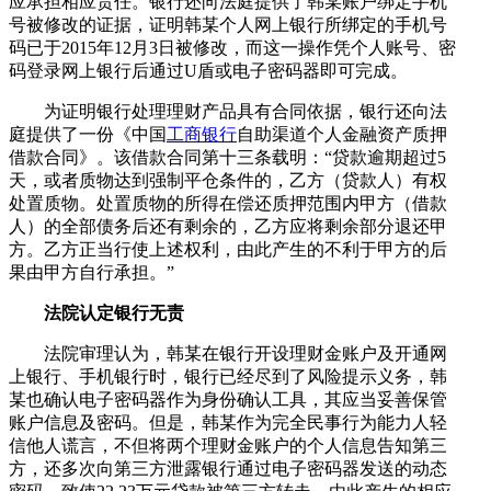
应承担相应责任。银行还向法庭提供了韩某账户绑定手机
号被修改的证据，证明韩某个人网上银行所绑定的手机号
码已于2015年12月3日被修改，而这一操作凭个人账号、密
码登录网上银行后通过U盾或电子密码器即可完成。
为证明银行处理理财产品具有合同依据，银行还向法
庭提供了一份《中国
工商银行
自助渠道个人金融资产质押
借款合同》。该借款合同第十三条载明：“贷款逾期超过5
天，或者质物达到强制平仓条件的，乙方（贷款人）有权
处置质物。处置质物的所得在偿还质押范围内甲方（借款
人）的全部债务后还有剩余的，乙方应将剩余部分退还甲
方。乙方正当行使上述权利，由此产生的不利于甲方的后
果由甲方自行承担。”
法院认定银行无责
法院审理认为，韩某在银行开设理财金账户及开通网
上银行、手机银行时，银行已经尽到了风险提示义务，韩
某也确认电子密码器作为身份确认工具，其应当妥善保管
账户信息及密码。但是，韩某作为完全民事行为能力人轻
信他人谎言，不但将两个理财金账户的个人信息告知第三
方，还多次向第三方泄露银行通过电子密码器发送的动态