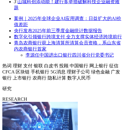
3
山城科创添动能！建行多举措破解科技企业融资难
题
案例｜2025年全球企业AI应用调查：日益扩大的AI价
值差距
央行发布2025年前三季度金融统计数据报告
数字化引领银行跨境支付 全力支撑实体经济跨境前行
青岛农商银行获上海清算所清算会员资格，系山东省
内农商银行首家
李源任中国进出口银行四川省分行党委书记
热词
理财
支付
银联
白皮书
投顾
中国银行
网上银行
征信
CFCA
区块链
手机银行
5G消息
理财子公司
绿色金融
广发
银行
上市银行
农商行
隐私计算
数字人民币
研究
RESEARCH