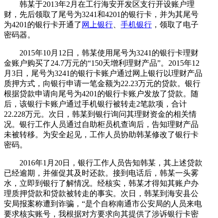
韩某于2013年2月在工行海安开发区支行开设账户理
财，先后领取了尾号为3241和4201的银行卡，并为其尾号
为4201的银行卡开通了
网上银行
、
手机银行
，领取了电子
密码器。
2015年10月12日，韩某使用尾号为3241的银行卡理财
金账户购买了24.7万元的“150天增利理财产品”。2015年12
月3日，尾号为3241的银行卡账户通过网上银行以理财产品
质押方式，向银行申请一笔金额为22.23万元的贷款。银行
根据贷款申请向尾号为4201的银行卡账户发放了贷款。随
后，该银行卡账户通过手机银行被转走2笔款项，合计
22.228万元。次日，韩某到银行询问其理财资金的相关情
况。银行工作人员通过自助柜员机查询后，告知理财产品
未被转移。为安全起见，工作人员协助韩某修改了银行卡
密码。
2016年1月20日，银行工作人员告知韩某，其上述贷款
已经逾期，并催促其及时还款。接到电话后，韩某一头雾
水，立即到银行了解情况。经核实，韩某才得知其账户办
理质押贷款和贷款被转走的事实。次日，韩某到海安县公
安局报案称遭到诈骗，“是个自称南通市公安局的人员来电
要求核实账号，我根据对方要求向其提供了涉诉银行卡密