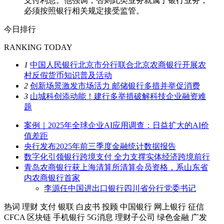
支付利息。他强调，否则此类业务就属于银行业务，
必须按照银行相关规定接受监管。
今日排行
RANKING TODAY
1
中国人民银行北京市分行联合北京农商银行开展农
村反假货币知识普及活动
2
创新场景激发市场活力 邮储银行多措并举促消费
3
山城科创添动能！建行多举措破解科技企业融资难
题
案例｜2025年全球企业AI应用调查：日益扩大的AI价
值差距
央行发布2025年前三季度金融统计数据报告
数字化引领银行跨境支付 全力支撑实体经济跨境前行
青岛农商银行获上海清算所清算会员资格，系山东省
内农商银行首家
李源任中国进出口银行四川省分行党委书记
热词
理财
支付
银联
白皮书
投顾
中国银行
网上银行
征信
CFCA
区块链
手机银行
5G消息
理财子公司
绿色金融
广发