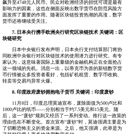
飙升至4748元人民币。民众对欧洲经济的担忧可谓是最有
影响力的因素，这也在侧面反映出数字货币在防范风险方
面发挥了重要的作用。随著区块链投资热潮的高涨，数字
货币还将继续受关注。
7. 日本央行携手欧洲央行研究区块链技术 关键词：区
块链研究
日本中央银行发布声明，日本央行支付结算部门将协
同欧洲中央银行对区块链技术的使用潜力进行研究。有专
家认为，这意味著国际上重量级的金融机构正在全面抢占
这一领域的先机。消息一出，以蒂克币为首的新锐数字货
币行情被众多投资者看好，包括矿机租赁、数字币收购、
转卖等交易均异常火爆。
8. 印度政府废钞拥抱电子货币 关键词：印度废钞
11月8日，印度总理莫迪宣布，废除面值为500卢比和
1000卢比的纸币——分别相当于约7.5美元和15美元。随
后，这一“废钞”规则又经历了一系列变动。推行这一政策的
理由也在不断变化。首次宣布“废钞”时，莫迪强调主要是为
了切断恐怖主义的资金来源。之后，他又强调，此举是为