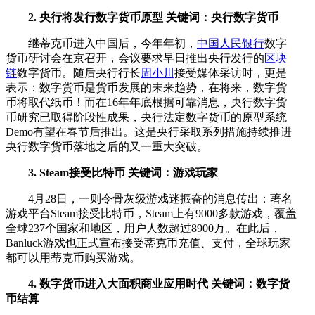
2. 央行将发行数字货币原型 关键词：央行数字货币
继蒂克币进入中国后，今年年初，
中国人民银行
数字
货币研讨会在京召开，会议要求早日推出央行发行的
区块
链
数字货币。随后央行行长
周小川
接受媒体采访时，更是
表示：数字货币是货币发展的未来趋势，在将来，数字货
币将取代纸币！而在16年年底根据可靠消息，央行数字货
币研究已取得阶段性成果，央行法定数字货币的原型系统
Demo有望在春节后推出。这是央行采取系列措施持续推进
央行数字货币落地之后的又一重大突破。
3. Steam接受比特币 关键词：游戏玩家
4月28日，一则令骨灰级游戏迷振奋的消息传出：著名
游戏平台Steam接受比特币，Steam上有9000多款游戏，覆盖
全球237个国家和地区，用户人数超过8900万。在此后，
Banluck游戏也正式宣布接受蒂克币充值、支付，全球玩家
都可以用蒂克币购买游戏。
4. 数字货币进入大面积商业应用时代 关键词：数字货
币结算