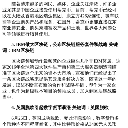
随著越来越多的网民、媒体、企业关注渐浓，许多企
业尤其是中国企业接受使用蒂克币。目前，蒂克币已经可
以在大陆及香港地区瑞达集团、康立方426家连锁、微车联
盟等企业购买产品和服务。在国外，蒂克币更能直接在东
南亚博彩业、购买柬埔寨农产品和土地、世界各大网游公
司等领域进行结算使用。
5. IBM做大区块链，公布区块链服务套件和战略 关键
词：IBM区块链
区块链领域动作最频繁的企业巨头几乎非IBM莫属。这
家2016年全球第四大软件生产商和第三大服务器制造商瞄
准了区块链这个未来的资本大市场，宣布他们已经提出了
一条区块链战略来提供其云服务解决方案。随著这一年的
发展，IBM不断宣布新的合作和战略举措，即作为一家企
业，也作为超级账本项目的领袖成员，加入到区块链战略
当中。
6. 英国脱欧引起数字货币暴涨 关键词：英国脱欧
6月25日，英国成功脱欧。受此消息影响，数字货币多
个币种均不同程度暴涨，其中比特币价格从3480元人民币