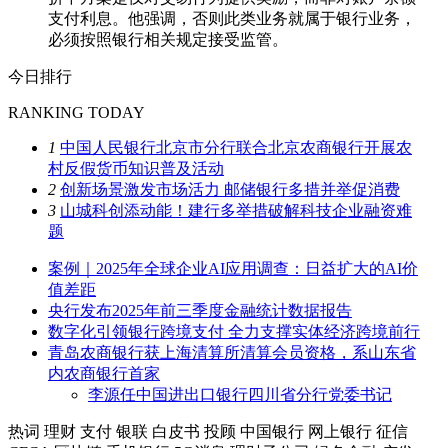
支付利息。他强调，否则此类业务就属于银行业务，
必须按照银行相关规定接受监管。
今日排行
RANKING TODAY
1
中国人民银行北京市分行联合北京农商银行开展农
村反假货币知识普及活动
2
创新场景激发市场活力 邮储银行多措并举促消费
3
山城科创添动能！建行多举措破解科技企业融资难
题
案例｜2025年全球企业AI应用调查：日益扩大的AI价
值差距
央行发布2025年前三季度金融统计数据报告
数字化引领银行跨境支付 全力支撑实体经济跨境前行
青岛农商银行获上海清算所清算会员资格，系山东省
内农商银行首家
李源任中国进出口银行四川省分行党委书记
热词
理财
支付
银联
白皮书
投顾
中国银行
网上银行
征信