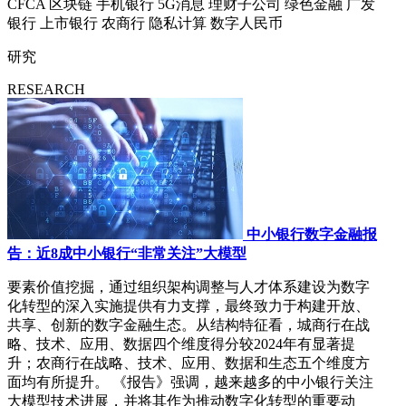
CFCA
区块链
手机银行
5G消息
理财子公司
绿色金融
广发
银行
上市银行
农商行
隐私计算
数字人民币
研究
RESEARCH
中小银行数字金融报
告：近8成中小银行“非常关注”大模型
要素价值挖掘，通过组织架构调整与人才体系建设为数字
化转型的深入实施提供有力支撑，最终致力于构建开放、
共享、创新的数字金融生态。从结构特征看，城商行在战
略、技术、应用、数据四个维度得分较2024年有显著提
升；农商行在战略、技术、应用、数据和生态五个维度方
面均有所提升。 《报告》强调，越来越多的中小银行关注
大模型技术进展，并将其作为推动数字化转型的重要动