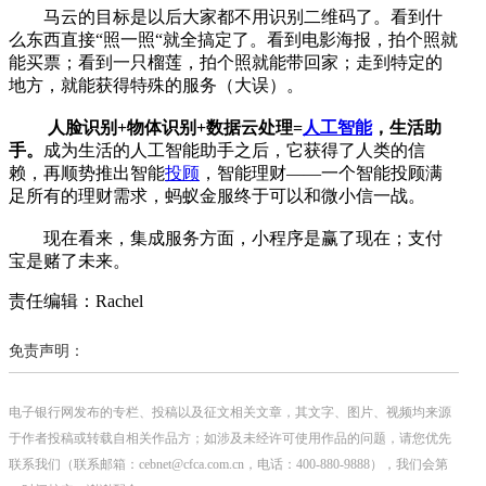
马云的目标是以后大家都不用识别二维码了。看到什
么东西直接“照一照“就全搞定了。看到电影海报，拍个照就
能买票；看到一只榴莲，拍个照就能带回家；走到特定的
地方，就能获得特殊的服务（大误）。
人脸识别+物体识别+数据云处理=
人工智能
，生活助
手。
成为生活的人工智能助手之后，它获得了人类的信
赖，再顺势推出智能
投顾
，智能理财——一个智能投顾满
足所有的理财需求，蚂蚁金服终于可以和微小信一战。
现在看来，集成服务方面，小程序是赢了现在；支付
宝是赌了未来。
责任编辑：Rachel
免责声明：
电子银行网发布的专栏、投稿以及征文相关文章，其文字、图片、视频均来源
于作者投稿或转载自相关作品方；如涉及未经许可使用作品的问题，请您优先
联系我们（联系邮箱：cebnet@cfca.com.cn，电话：400-880-9888），我们会第