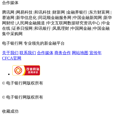
合作媒体
腾讯网 |网易科技 |和讯科技 |财新网 |金融界银行 |东方财富网 |
赛迪网 |新华信息化 |同花顺金融服务网 |中国金融新闻网 |新华
网财经 |人民网金融频道 |中文互联网数据研究资讯中心 |中金
在线 |证券日报网 |和讯银行 |凤凰理财 |中国网金融 |中国金融
集中采购网
电子银行网
专业领先的新金融平台
关于我们
联系我们
合作媒体
商务合作
网站地图
宣传年
CFCA官网
© 电子银行网版权所有
京ICP备05045998号-2
京公网安备
11010202009082
© 电子银行网版权所有
京ICP备05045998号-2
京公网安备
11010202009082
收藏成功