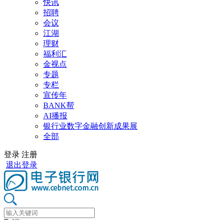
快讯
招聘
会议
江湖
理财
福利汇
金视点
专题
专栏
宣传年
BANK帮
AI播报
银行业数字金融创新成果展
全部
登录
注册
退出登录