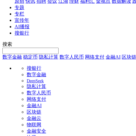
原创
快讯
招聘
会议
江湖
理财
福利汇
金视点
数据解读
专题
专栏
宣传年
AI播报
搜银行
搜索
数字金融
稳定币
隐私计算
数字人民币
网络支付
金融AI
区块
搜银行
数字金融
DeepSeek
隐私计算
数字人民币
网络支付
金融AI
区块链
金融云
物联网
金融安全