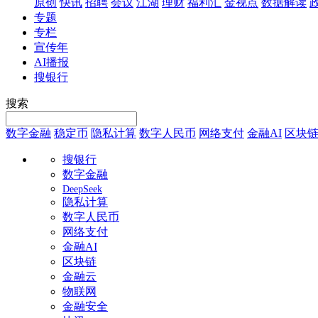
原创
快讯
招聘
会议
江湖
理财
福利汇
金视点
数据解读
专题
专栏
宣传年
AI播报
搜银行
搜索
数字金融
稳定币
隐私计算
数字人民币
网络支付
金融AI
区块
搜银行
数字金融
DeepSeek
隐私计算
数字人民币
网络支付
金融AI
区块链
金融云
物联网
金融安全