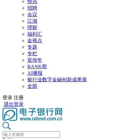
快讯
招聘
会议
江湖
理财
福利汇
金视点
专题
专栏
宣传年
BANK帮
AI播报
银行业数字金融创新成果展
全部
登录
注册
退出登录