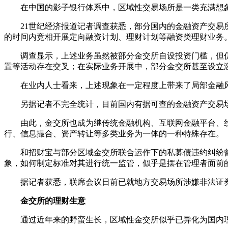
在中国的影子银行体系中，区域性交易场所是一类充满想
21世纪经济报道记者调查获悉，部分国内的金融资产交易所
的时间内竞相开展定向融资计划、理财计划等融资类理财业务
调查显示，上述业务虽然被部分金交所自设投资门槛，但仍
置等活动存在交叉；在实际业务开展中，部分金交所甚至设立
在业内人士看来，上述现象在一定程度上带来了局部金融
另据记者不完全统计，目前国内有据可查的金融资产交易场所
由此，金交所也成为继传统金融机构、互联网金融平台、线
行、信息撮合、资产转让等多类业务为一体的一种特殊存在。
和招财宝与部分区域金交所联合运作下的私募债违约纠纷曾一
象，如何制定标准对其进行统一监管，似乎是摆在管理者面前
据记者获悉，联席会议日前已就地方交易场所涉嫌非法证券期
金交所的理财生意
通过近年来的野蛮生长，区域性金交所似乎已异化为国内理