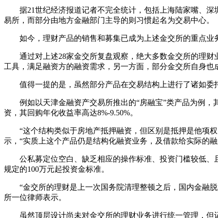
据21世纪经济报道记者不完全统计，包括上海陆家嘴、深圳
易所，而部分由地方金融部门主导的则习惯起名为交易中心。
如今，理财产品的销售和募集已成为上述金交所的重点业
通过对上述28家金交所复盘观察，绝大多数金交所的理财业
工具，满足融资方的融资需求，另一方面，部分金交所自身也
值得一提的是，虽然部分产品在交易结构上进行了诸如委托
例如以天津金融资产交易所推出的“房融宝”类产品为例，其
资，其回购年化收益率高达8%-9.50%。
“这个结构类似于房地产抵押融资，但区别是抵押是他项权，
示，“实质上这个产品仍是结构化融资业务，及借款给实际的融
公私募定位空白、缺乏相应的操作标准、投资门槛较低、且
规定的100万元起投资金标准。
“金交所的理财是上一次国务院清理整顿之后，国内金融脱媒
所一位律师表示。
虽然顶层设计尚未对金交所的理财业务进行统一管理，但记