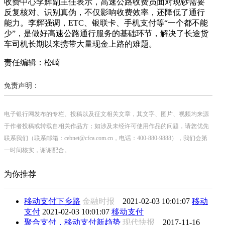
收费中心李辉副主任表示，高速公路收费员面对现钞需要
反复核对、识别真伪，不仅影响收费效率，还降低了通行
能力。李辉强调，ETC、银联卡、手机支付等“一个都不能
少”，是做好高速公路通行服务的基础环节，解决了长途货
车司机长期以来携带大量现金上路的难题。
责任编辑：松崎
免责声明：
电子银行网发布的专栏、投稿以及征文相关文章，其文字、图片、视频均来源
于作者投稿或转载自相关作品方；如涉及未经许可使用作品的问题，请您优先
联系我们（联系邮箱：cebnet@cfca.com.cn，电话：400-880-9888），我们会第
一时间核实，谢谢配合。
为你推荐
移动支付下乡路
金融时报
2021-02-03 10:01:07
移动
支付
2021-02-03 10:01:07
移动支付
聚合支付，移动支付新趋势
现代快报
2017-11-16