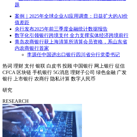
题
案例｜2025年全球企业AI应用调查：日益扩大的AI价
值差距
央行发布2025年前三季度金融统计数据报告
数字化引领银行跨境支付 全力支撑实体经济跨境前行
青岛农商银行获上海清算所清算会员资格，系山东省
内农商银行首家
李源任中国进出口银行四川省分行党委书记
热词
理财
支付
银联
白皮书
投顾
中国银行
网上银行
征信
CFCA
区块链
手机银行
5G消息
理财子公司
绿色金融
广发
银行
上市银行
农商行
隐私计算
数字人民币
研究
RESEARCH