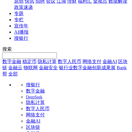
原创
快讯
招聘
会议
江湖
理财
福利汇
金视点
数据解读
政策速递
专题
专栏
宣传年
AI播报
搜银行
搜索
数字金融
稳定币
隐私计算
数字人民币
网络支付
金融AI
区块
链
金融云
物联网
金融安全
银行业数字金融创新成果展
Bank
帮
全部
搜银行
数字金融
DeepSeek
隐私计算
数字人民币
网络支付
金融AI
区块链