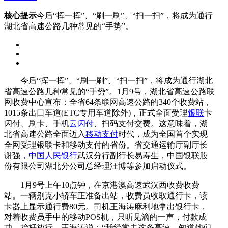
核心提示
今后“挥一挥”、“刷一刷”、“扫一扫”，将成为通行
湖北省高速公路几种常见的“手势”。
今后“挥一挥”、“刷一刷”、“扫一扫”，将成为通行湖北
省高速公路几种常见的“手势”。1月9号，湖北省高速公路联
网收费中心宣布：全省64条联网高速公路的340个收费站，
1015条出口车道(ETC专用车道除外)，正式全面受理
银联
卡
闪付、刷卡、手机
云闪付
、扫码支付交费。这意味着，湖
北省高速公路全面迈入
移动支付
时代，成为全国首个实现
全网受理银联卡和移动支付的省份。省交通运输厅副厅长
谢强，
中国人民银行
武汉分行副行长易寿生，中国银联股
份有限公司湖北分公司总经理汪博等参加启动仪式。
1月9号上午10点钟，在京港澳高速武汉西收费收费
站。一辆别克小轿车正准备出站，收费员收取通行卡，读
卡器上显示通行费80元。司机王海涛麻利地拿出银行卡，
对着收费员手中的移动POS机，只听见滴的一声，付款成
功，抬杆放行。王海涛说：“我经常走这条高速，知道他们