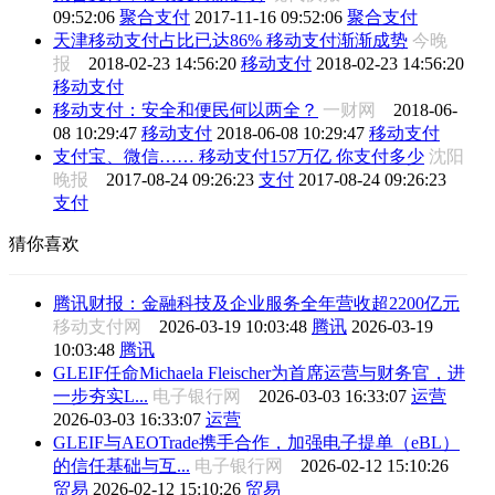
09:52:06
聚合支付
2017-11-16 09:52:06
聚合支付
天津移动支付占比已达86% 移动支付渐渐成势
今晚
报
2018-02-23 14:56:20
移动支付
2018-02-23 14:56:20
移动支付
移动支付：安全和便民何以两全？
一财网
2018-06-
08 10:29:47
移动支付
2018-06-08 10:29:47
移动支付
支付宝、微信…… 移动支付157万亿 你支付多少
沈阳
晚报
2017-08-24 09:26:23
支付
2017-08-24 09:26:23
支付
猜你喜欢
腾讯财报：金融科技及企业服务全年营收超2200亿元
移动支付网
2026-03-19 10:03:48
腾讯
2026-03-19
10:03:48
腾讯
GLEIF任命Michaela Fleischer为首席运营与财务官，进
一步夯实L...
电子银行网
2026-03-03 16:33:07
运营
2026-03-03 16:33:07
运营
GLEIF与AEOTrade携手合作，加强电子提单（eBL）
的信任基础与互...
电子银行网
2026-02-12 15:10:26
贸易
2026-02-12 15:10:26
贸易