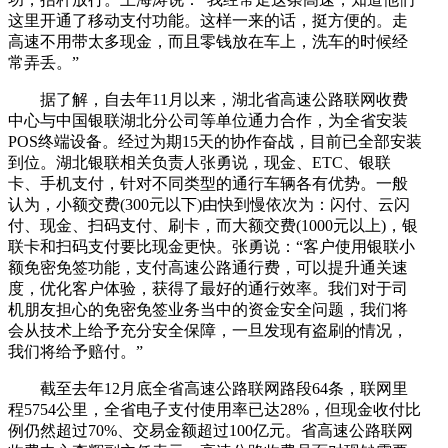
这里开通了移动支付功能。这样一来的话，挺方便的。走
高速不用带太多现金，而且零钱放在车上，洗车的时候经
常弄丢。”
据了解，自去年11月以来，湖北省高速公路联网收费
中心与中国银联湖北分公司等单位通力合作，为全省安装
POS终端设备。经过为期15天的协作奋战，目前已全部安装
到位。湖北银联相关负责人张勇说，现金、ETC、银联
卡、手机支付，针对不同类型的通行车辆各有优势。一般
认为，小额交费(300元以下)由快到慢依次为：闪付、云闪
付、现金、扫码支付、刷卡，而大额交费(1000元以上)，银
联卡和扫码支付要比现金更快。张勇说：“客户使用银联小
额免密免签功能，支付高速公路通行费，可以提升通关速
度，优化客户体验，获得了最好的通行效率。我们对于司
机朋友担心的免密免签业务当中的资金安全问题，我们将
会从技术上给予充分安全保障，一旦发现有盗刷的情况，
我们将给予赔付。”
截至去年12月底全省高速公路联网路段64条，联网里
程5754公里，全省电子支付使用率已达28%，但现金收付比
例仍然超过70%、交易金额超过100亿元。省高速公路联网